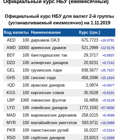
Официальный курс НБУ (ежемесячный)
Официальный курс НБУ для валют 2-й группы
(устанавливаемый ежемесячно) на 1.11.2019
Код валюты
Наименование
Курс (грн.)
AED
100
дирхамов ОАЭ
675,7723
+16.9791
AMD
10000
армянских драмов
521,2999
+12.9176
BDT
100
бангладешских так
29,3717
+0.6507
DZD
100
алжирских динаров
20,8231
+0.7141
GEL
100
грузинских лари
838,5677
+25.7537
GHS
100
ганских седи
458,3396
+15.1624
IQD
100
иракских динаров
2,0874
+0.0477
KGS
100
киргизских сомов
35,5528
+0.8191
LBP
1000
ливанских фунтов
16,4856
+0.4129
LYD
100
ливийских динаров
1772,1592
+57.8500
MAD
100
марокканских дирхамов
258,0215
+9.4599
MYR
100
малайзийских ринггитов
593,9711
+16.0489
PKR
100
пакистанских рупий
16,0227
+0.5314
RSD
100
сербских динаров
23,6013
+1.0269