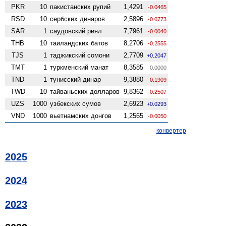
PKR
10
пакистанских рупий
1,4291
-0.0465
RSD
10
сербских динаров
2,5896
-0.0773
SAR
1
саудовский риял
7,7961
-0.0040
THB
10
таиландских батов
8,2706
-0.2555
TJS
1
таджикский сомони
2,7709
+0.2047
TMT
1
туркменский манат
8,3585
0.0000
TND
1
тунисский динар
9,3880
-0.1909
TWD
10
тайваньских долларов
9,8362
-0.2507
UZS
1000
узбекских сумов
2,6923
+0.0293
VND
1000
вьетнамских донгов
1,2565
-0.0050
конвертер
2025
2024
2023