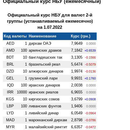
Официальный курс НБУ (ежемесячный)
Официальный курс НБУ для валют 2-й
группы (устанавливаемый ежемесячно)
на 1.07.2022
Код валюты
Наименование
Курс (грн.)
AED
1
дирхам ОАЭ
7,9649
0.0000
AMD
100
армянских драмов
7,1842
+0.6539
BDT
10
бангладешских так
3,1305
-0.1566
BRL
1
бразильский реал
5,6474
-0.5079
DZD
10
алжирских динаров
1,9974
-0.0136
GEL
1
грузинский лари
9,9931
+0.1760
IQD
100
иракских динаров
2,0038
0.0000
IRR
10000
иранских риалов
6,9655
0.0000
KGS
10
киргизских сомов
3,6799
+0.0908
LBP
100
ливанских фунтов
1,9406
0.0000
LYD
1
ливийский динар
6,0549
-0.0964
MAD
1
марокканский дирхам
2,8798
-0.0786
MYR
1
малайзийский ринггит
6,6357
-0.0472