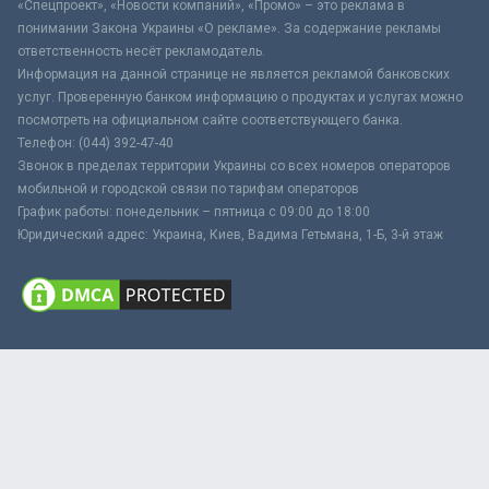
«Спецпроект», «Новости компаний», «Промо» – это реклама в
понимании Закона Украины «О рекламе». За содержание рекламы
ответственность несёт рекламодатель.
Информация на данной странице не является рекламой банковских
услуг. Проверенную банком информацию о продуктах и услугах можно
посмотреть на официальном сайте соответствующего банка.
Телефон: (044) 392-47-40
Звонок в пределах территории Украины со всех номеров операторов
мобильной и городской связи по тарифам операторов
График работы: понедельник – пятница с 09:00 до 18:00
Юридический адрес: Украина, Киев, Вадима Гетьмана, 1-Б, 3-й этаж