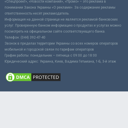
«Спецпроект», «Новости компаний», «Промо» – это реклама в
понимании Закона Украины «О рекламе». За содержание рекламы
ответственность несёт рекламодатель.
Информация на данной странице не является рекламой банковских
услуг. Проверенную банком информацию о продуктах и услугах можно
посмотреть на официальном сайте соответствующего банка.
Телефон: (044) 392-47-40
Звонок в пределах территории Украины со всех номеров операторов
мобильной и городской связи по тарифам операторов
График работы: понедельник – пятница с 09:00 до 18:00
Юридический адрес: Украина, Киев, Вадима Гетьмана, 1-Б, 3-й этаж