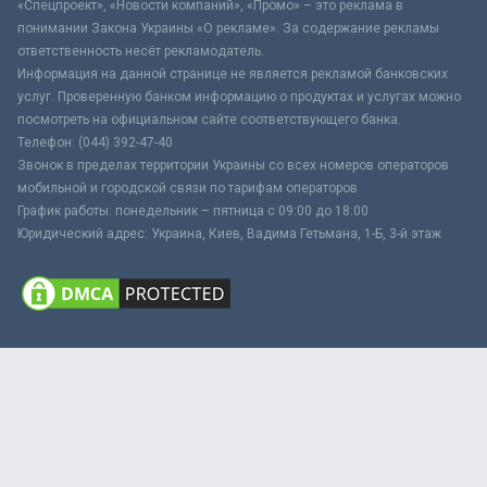
«Спецпроект», «Новости компаний», «Промо» – это реклама в
понимании Закона Украины «О рекламе». За содержание рекламы
ответственность несёт рекламодатель.
Информация на данной странице не является рекламой банковских
услуг. Проверенную банком информацию о продуктах и услугах можно
посмотреть на официальном сайте соответствующего банка.
Телефон: (044) 392-47-40
Звонок в пределах территории Украины со всех номеров операторов
мобильной и городской связи по тарифам операторов
График работы: понедельник – пятница с 09:00 до 18:00
Юридический адрес: Украина, Киев, Вадима Гетьмана, 1-Б, 3-й этаж