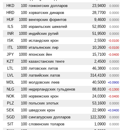
HKD
100
гонконгских долларов
23,9400
0.0000
HRD
100
хорватских динаров
28,7700
0.0000
HUF
1000
венгерских форинтов
9,4600
0.0000
ILS
100
израильских шекелей
52,8500
0.0000
INR
1000
индийских рупий
51,9500
0.0000
ISK
100
исландских крон
2,5500
-0.0100
ITL
10000
итальянских лир
10,2600
-0.0100
JPY
1000
японских йен
15,7100
-0.0400
KZT
100
казахстанских тенге
2,4500
0.0000
LTL
100
литовских литов
46,3800
0.0000
LVL
100
латвийских латов
314,4100
0.0000
MDL
100
молдовских леев
40,5000
+0.0900
NLG
100
нидерландских гульденов
88,8100
-0.1300
NOK
100
норвежских крон
24,0300
-0.0400
PLZ
100
польских злотых
53,1600
0.0000
SEK
100
шведских крон
22,9800
+0.0400
SGD
100
сингапурских долларов
122,3200
0.0000
SIT
100
словенских толаров
1,0900
0.0000