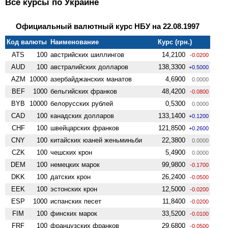
Все курсы по Украине
Официальный валютный курс НБУ на 22.08.1997
Код валюты
Наименование
Курс (грн.)
ATS
100
австрийских шиллингов
14,2100
-0.0200
AUD
100
австралийских долларов
138,3300
+0.5000
AZM
10000
азербайджанских манатов
4,6900
0.0000
BEF
1000
бельгийских франков
48,4200
-0.0800
BYB
10000
белорусских рублей
0,5300
0.0000
CAD
100
канадских долларов
133,1400
+0.1200
CHF
100
швейцарских франков
121,8500
+0.2600
CNY
100
китайских юаней женьминьби
22,3800
0.0000
CZK
100
чешских крон
5,4900
0.0000
DEM
100
немецких марок
99,9800
-0.1700
DKK
100
датских крон
26,2400
-0.0500
EEK
100
эстонских крон
12,5000
-0.0200
ESP
1000
испанских песет
11,8400
-0.0200
FIM
100
финских марок
33,5200
-0.0100
FRF
100
французских франков
29,6800
-0.0500