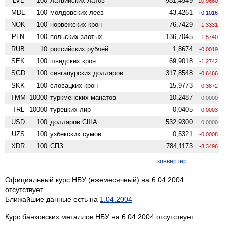
LVL
100
латвийских латов
981,4549
-10.9660
MDL
100
молдовских леев
43,4261
+0.1016
NOK
100
норвежских крон
76,7429
-1.3331
PLN
100
польских злотых
136,7045
-1.5740
RUB
10
российских рублей
1,8674
-0.0019
SEK
100
шведских крон
69,9018
-1.2742
SGD
100
сингапурских долларов
317,8548
-0.6466
SKK
100
словацких крон
15,9773
-0.3872
TMM
10000
туркменских манатов
10,2487
0.0000
TRL
10000
турецких лир
0,0405
-0.0003
USD
100
долларов США
532,9300
0.0000
UZS
100
узбекских сумов
0,5321
-0.0008
XDR
100
СПЗ
784,1173
-8.3496
конвертер
Официальный курс НБУ (ежемесячный) на 6.04.2004
отсутствует
Ближайшие данные есть на
1.04.2004
Курс банковских металлов НБУ на 6.04.2004 отсутствует