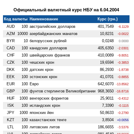
Официальный валютный курс НБУ на 6.04.2004
Код валюты
Наименование
Курс (грн.)
AUD
100
австралийских долларов
401,7549
-6.1129
AZM
10000
азербайджанских манатов
10,8231
-0.0022
BYR
10
белорусских рублей
0,0248
0.0000
CAD
100
канадских долларов
405,6350
-2.0301
CHF
100
швейцарских франков
410,0089
-9.8051
CZK
100
чешских крон
19,6594
-0.3853
DKK
100
датских крон
86,2930
-1.8738
EEK
100
эстонских крон
41,0701
-0.8855
EUR
100
Евро
642,6070
-13.8562
GBP
100
фунтов стерлингов Велико­британии
968,3650
-16.8716
HUF
1000
венгерских форинтов
25,9011
-0.4312
ISK
100
исландских крон
7,3390
-0.1115
JPY
1000
японских йен
50,8633
-0.2790
KZT
100
казахстанских тенге
3,8504
+0.0056
LTL
100
литовских литов
186,6655
-3.5376