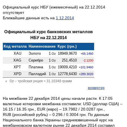
Официальный курс НБУ (ежемесячный) на 22.12.2014
отсутствует
Ближайшие данные есть на
1.12.2014
Официальный курс банковских металлов
НБУ на 22.12.2014
Код металла
Наименование
Курс (грн.)
XAU
Золото
1
18949,9670
Oz
+66.1460
XAG
Серебро
1
251,4510
Oz
-2.1200
XPT
Платина
1
19009,4210
Oz
+101.9460
XPD
Палладий
1
12778,6430
Oz
+289.3020
Oz – тройская унция = 31.10348 грамм
конвертер
На межбанке 22 декабря 2014 цены начали расти. К 17:05
валютные котировки межбанка составили: USD (доллар США) –
16.15 / 16.35 грн., EUR (евро) – 19.7982 / 20.0287 грн.,
RUB (российский рубль) – 0.296 / 0.3004 грн. По данным
Национального банка Украины средневзвешенный курс на
межбанковском валютном рынке 22 декабря 2014 составил