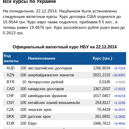
Все курсы по Украине
На понедельник, 22.12.2014, Нацбанком были установлены
следующие валютные курсы. Курс доллара США поднялся до
15.8544 грн. Курс евро также поднялся, прибавив 9.5 коп., и
теперь равен 19.4676 грн. Курс российского рубля ушел вниз до
0.2613 грн.
Официальный валютный курс НБУ на 22.12.2014
Код
Наименование
Курс (грн.)
валюты
AUD
100
австралийских долларов
1296,8034
+5.7224
AZN
100
азербайджанских манатов
2021,2132
+10.8397
BYR
10
белорусских рублей
0,0145
0.0000
CAD
100
канадских долларов
1367,2037
+7.5272
CHF
100
швейцарских франков
1617,0457
+9.6219
CNY
100
китайских юаней женьминьби
254,8117
+1.1232
CZK
100
чешских крон
70,4429
+0.2673
DKK
100
датских крон
261,6931
+1.2832
EUR
100
Евро
1946,7613
+9.4942