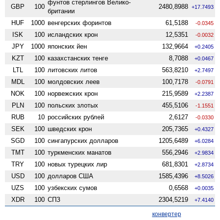
фунтов стерлингов Велико­
GBP
100
2480,8988
+17.7493
британии
HUF
1000
венгерских форинтов
61,5188
-0.0345
ISK
100
исландских крон
12,5351
-0.0032
JPY
1000
японских йен
132,9664
+0.2405
KZT
100
казахстанских тенге
8,7088
+0.0467
LTL
100
литовских литов
563,8210
+2.7497
MDL
100
молдовских леев
100,7178
-0.0791
NOK
100
норвежских крон
215,9589
+2.2387
PLN
100
польских злотых
455,5106
-1.1551
RUB
10
российских рублей
2,6127
-0.0330
SEK
100
шведских крон
205,7365
+0.4327
SGD
100
сингапурских долларов
1205,6489
+6.0284
TMT
100
туркменских манатов
556,2946
+2.9834
TRY
100
новых турецких лир
681,8301
+2.8734
USD
100
долларов США
1585,4396
+8.5026
UZS
100
узбекских сумов
0,6568
+0.0035
XDR
100
СПЗ
2304,5219
+7.4140
конвертер