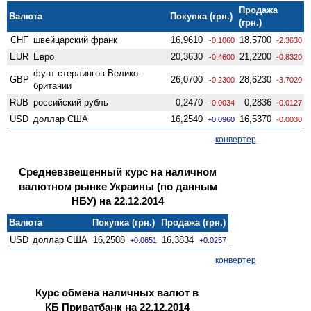
Продажа
Валюта
Покупка (грн.)
(грн.)
CHF
швейцарский франк
16,9610
18,5700
-0.1060
-2.3630
EUR
Евро
20,3630
21,2200
-0.4600
-0.8320
фунт стерлингов Велико­
GBP
26,0700
28,6230
-0.2300
-3.7020
британии
RUB
российский рубль
0,2470
0,2836
-0.0034
-0.0127
USD
доллар США
16,2540
16,5370
+0.0960
-0.0030
конвертер
Средневзвешенный курс на наличном
валютном рынке Украины (по данным
НБУ) на 22.12.2014
Валюта
Покупка (грн.)
Продажа (грн.)
USD
доллар США
16,2508
16,3834
+0.0651
+0.0257
конвертер
Курс обмена наличных валют в
КБ Приватбанк на 22.12.2014