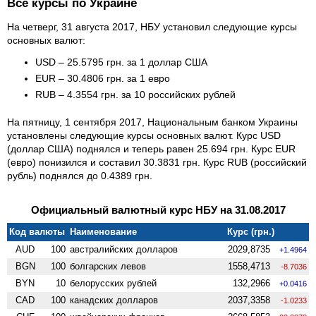
Все курсы по Украине
На четверг, 31 августа 2017, НБУ установил следующие курсы
основных валют:
USD – 25.5795 грн. за 1 доллар США
EUR – 30.4806 грн. за 1 евро
RUB – 4.3554 грн. за 10 российских рублей
На пятницу, 1 сентября 2017, Национальным банком Украины
установлены следующие курсы основных валют. Курс USD
(доллар США) поднялся и теперь равен 25.694 грн. Курс EUR
(евро) понизился и составил 30.3831 грн. Курс RUB (российский
рубль) поднялся до 0.4389 грн.
Официальный валютный курс НБУ на 31.08.2017
Код валюты
Наименование
Курс (грн.)
AUD
100
австралийских долларов
2029,8735
+1.4964
BGN
100
болгарских левов
1558,4713
-8.7036
BYN
10
белорусских рублей
132,2966
+0.0416
CAD
100
канадских долларов
2037,3358
-1.0233