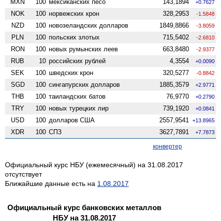
MXN
100
мексиканских песо
143,1894
+0.7627
NOK
100
норвежских крон
328,2953
-1.5848
NZD
100
ново­зеландских долларов
1849,8866
-3.8059
PLN
100
польских злотых
715,5402
-2.6810
RON
100
новых румынских леев
663,8480
-2.9377
RUB
10
российских рублей
4,3554
+0.0090
SEK
100
шведских крон
320,5277
-0.8842
SGD
100
сингапурских долларов
1885,3579
+2.9771
THB
100
таиландских батов
76,9770
+0.2790
TRY
100
новых турецких лир
739,1920
+0.0841
USD
100
долларов США
2557,9541
+13.8965
XDR
100
СПЗ
3627,7891
+7.7873
конвертер
Официальный курс НБУ (ежемесячный) на 31.08.2017
отсутствует
Ближайшие данные есть на
1.08.2017
Официальный курс банковских металлов
НБУ на 31.08.2017