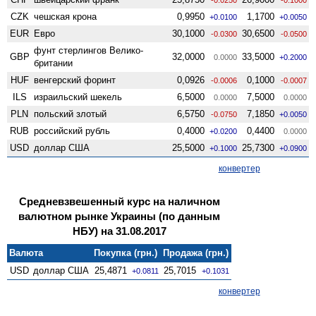
CZK
чешская крона
0,9950
1,1700
+0.0100
+0.0050
EUR
Евро
30,1000
30,6500
-0.0300
-0.0500
фунт стерлингов Велико­
GBP
32,0000
33,5000
0.0000
+0.2000
британии
HUF
венгерский форинт
0,0926
0,1000
-0.0006
-0.0007
ILS
израильский шекель
6,5000
7,5000
0.0000
0.0000
PLN
польский злотый
6,5750
7,1850
-0.0750
+0.0050
RUB
российский рубль
0,4000
0,4400
+0.0200
0.0000
USD
доллар США
25,5000
25,7300
+0.1000
+0.0900
конвертер
Средневзвешенный курс на наличном
валютном рынке Украины (по данным
НБУ) на 31.08.2017
Валюта
Покупка (грн.)
Продажа (грн.)
USD
доллар США
25,4871
25,7015
+0.0811
+0.1031
конвертер