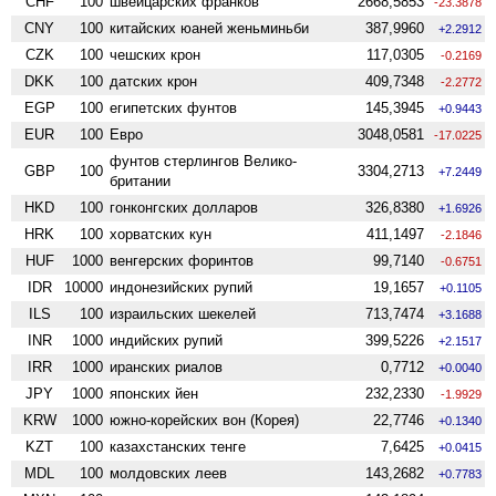
CHF
100
швейцарских франков
2668,5853
-23.3878
CNY
100
китайских юаней женьминьби
387,9960
+2.2912
CZK
100
чешских крон
117,0305
-0.2169
DKK
100
датских крон
409,7348
-2.2772
EGP
100
египетских фунтов
145,3945
+0.9443
EUR
100
Евро
3048,0581
-17.0225
фунтов стерлингов Велико­
GBP
100
3304,2713
+7.2449
британии
HKD
100
гонконгских долларов
326,8380
+1.6926
HRK
100
хорватских кун
411,1497
-2.1846
HUF
1000
венгерских форинтов
99,7140
-0.6751
IDR
10000
индонезийских рупий
19,1657
+0.1105
ILS
100
израильских шекелей
713,7474
+3.1688
INR
1000
индийских рупий
399,5226
+2.1517
IRR
1000
иранских риалов
0,7712
+0.0040
JPY
1000
японских йен
232,2330
-1.9929
KRW
1000
южно-корейских вон (Корея)
22,7746
+0.1340
KZT
100
казахстанских тенге
7,6425
+0.0415
MDL
100
молдовских леев
143,2682
+0.7783