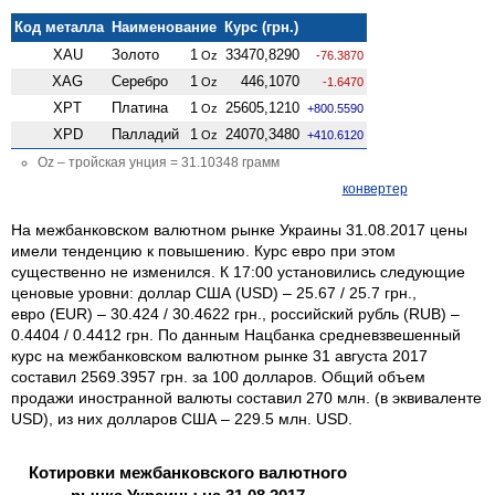
Код металла
Наименование
Курс (грн.)
XAU
Золото
1
33470,8290
Oz
-76.3870
XAG
Серебро
1
446,1070
Oz
-1.6470
XPT
Платина
1
25605,1210
Oz
+800.5590
XPD
Палладий
1
24070,3480
Oz
+410.6120
Oz – тройская унция = 31.10348 грамм
конвертер
На межбанковском валютном рынке Украины 31.08.2017 цены
имели тенденцию к повышению. Курс евро при этом
существенно не изменился. К 17:00 установились следующие
ценовые уровни: доллар США (USD) – 25.67 / 25.7 грн.,
евро (EUR) – 30.424 / 30.4622 грн., российский рубль (RUB) –
0.4404 / 0.4412 грн. По данным Нацбанка средневзвешенный
курс на межбанковском валютном рынке 31 августа 2017
составил 2569.3957 грн. за 100 долларов. Общий объем
продажи иностранной валюты составил 270 млн. (в эквиваленте
USD), из них долларов США – 229.5 млн. USD.
Котировки межбанковского валютного