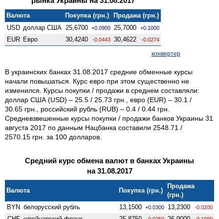
рынка Украины на 31.08.2017
Валюта
Покупка (грн.)
Продажа (грн.)
USD
доллар США
25,6700
25,7000
+0.0900
+0.1000
EUR
Евро
30,4240
30,4622
-0.0443
-0.0274
конвертер
В украинских банках 31.08.2017 средние обменные курсы
начали повышаться. Курс евро при этом существенно не
изменился. Курсы покупки / продажи в среднем составляли:
доллар США (USD) – 25.5 / 25.73 грн., евро (EUR) – 30.1 /
30.65 грн., российский рубль (RUB) – 0.4 / 0.44 грн.
Средневзвешенные курсы покупки / продажи банков Украины 31
августа 2017 по данным Нацбанка составили 2548.71 /
2570.15 грн. за 100 долларов.
Средний курс обмена валют в банках Украины
на 31.08.2017
Продажа
Валюта
Покупка (грн.)
(грн.)
BYN
белорусский рубль
13,1500
13,2300
+0.0300
-0.0200
CHF
швейцарский франк
25,8750
26,9000
-0.0250
-0.1000