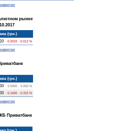
онвертер
алютном рынке
10.2017
жа (грн.)
20
-0.0033
-0.012 %
онвертер
Приватбанк
жа (грн.)
00
0.0000
0.000 %
00
-0.1000
-0.315 %
онвертер
 КБ Приватбанк
жа (грн.)