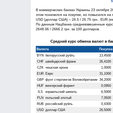
к
В коммерческих банках Украины 23 октября 
этом понизился на покупке, но повысился на 
USD (доллар США) – 26.5 / 26.75 грн., EUR (евр
По данным Нацбанка средневзвешенные курсы
2648.06 / 2666.2 грн. за 100 долларов.
Средний курс обмена валют в бан
Валюта
Покупка 
BYN
белорусский рубль
13,4500
CHF
швейцарский франк
26,4100
CZK
чешская крона
1,0000
EUR
Евро
31,1000
GBP
фунт стерлингов Велико­британии
34,2000
HUF
венгерский форинт
0,0950
ILS
израильский шекель
6,5000
PLN
польский злотый
7,0500
RUB
российский рубль
0,4300
USD
доллар США
26,5000