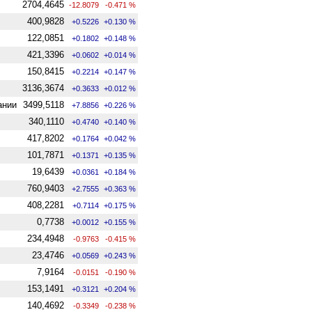
2704,4645
-12.8079
-0.471 %
400,9828
+0.5226
+0.130 %
122,0851
+0.1802
+0.148 %
421,3396
+0.0602
+0.014 %
150,8415
+0.2214
+0.147 %
3136,3674
+0.3633
+0.012 %
ании
3499,5118
+7.8856
+0.226 %
340,1110
+0.4740
+0.140 %
417,8202
+0.1764
+0.042 %
101,7871
+0.1371
+0.135 %
19,6439
+0.0361
+0.184 %
760,9403
+2.7555
+0.363 %
408,2281
+0.7114
+0.175 %
0,7738
+0.0012
+0.155 %
234,4948
-0.9763
-0.415 %
23,4746
+0.0569
+0.243 %
7,9164
-0.0151
-0.190 %
153,1491
+0.3121
+0.204 %
140,4692
-0.3349
-0.238 %