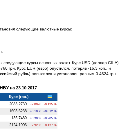
установил следующие валютные курсы:
н.
ены следующие курсы основных валют. Курс USD (доллар США)
8 грн. Курс EUR (евро) опустился, потеряв -16.3 коп., и
ссийский рубль) повысился и установлен равным 0.4624 грн.
БУ на 23.10.2017
Курс (грн.)
2083,2730
-2.8070
-0.135 %
1603,6238
+0.1858
+0.012 %
135,7489
+0.3862
+0.285 %
2124,1906
-2.9233
-0.137 %