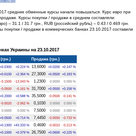
онвертер
2017 средние обменные курсы начали повышаться. Курс евро при
продаже. Курсы покупки / продажи в среднем составляли:
о) – 31.1 / 31.7 грн., RUB (российский рубль) – 0.43 / 0.469 грн.
 покупки / продажи в коммерческих банках 23.10.2017 составили
ках Украины на 23.10.2017
(грн.)
Продажа (грн.)
13,6000
+0.0300
+0.224 %
+0.0200
+0.147 %
27,3000
+0.6100
+2.364 %
+0.0500
+0.183 %
1,2300
-0.1500
-13.043 %
0.0000
0.000 %
31,7000
-0.0500
-0.161 %
+0.0500
+0.158 %
35,5000
+0.2000
+0.588 %
-0.0500
-0.141 %
0,1030
-0.0020
-2.062 %
0.0000
0.000 %
7,5000
0.0000
0.000 %
0.0000
0.000 %
7,4450
+0.0500
+0.714 %
-0.0550
-0.733 %
0,4690
+0.1300
+43.333 %
-0.0010
-0.213 %
26,7500
+0.1000
+0.379 %
+0.0600
+0.225 %