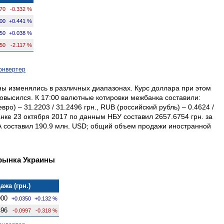
070
-0.332 %
00
+0.441 %
50
+0.038 %
50
-2.117 %
онвертер
ы изменялись в различных диапазонах. Курс доллара при этом
повысился. К 17:00 валютные котировки межбанка составили:
вро) – 31.2203 / 31.2496 грн., RUB (российский рубль) – 0.4624 /
нке 23 октября 2017 по данным НБУ составил 2657.6754 грн. за
 составил 190.9 млн. USD; общий объем продажи иностранной
рынка Украины
ажа (грн.)
000
+0.0350
+0.132 %
496
-0.0997
-0.318 %