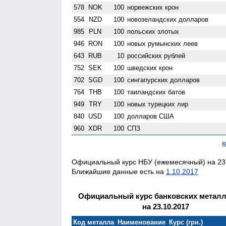
578
NOK
100
норвежских крон
554
NZD
100
ново­зеландских долларов
985
PLN
100
польских злотых
946
RON
100
новых румынских леев
643
RUB
10
российских рублей
752
SEK
100
шведских крон
702
SGD
100
сингапурских долларов
764
THB
100
таиландских батов
949
TRY
100
новых турецких лир
840
USD
100
долларов США
960
XDR
100
СПЗ
к
Официальный курс НБУ (ежемесячный) на 23.
Ближайшие данные есть на
1.10.2017
Официальный курс банковских метал
на 23.10.2017
Код металла
Наименование
Курс (грн.)