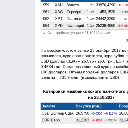
959
XAU
Золото
1
33976,4290
Oz
-113.1
961
XAG
Серебро
1
453,1520
Oz
+1.99
962
XPT
Платина
1
24442,3290
Oz
+9.37
964
XPD
Палладий
1
25238,4960
Oz
-545.95
Oz – тройская унция = 31.10348 грамм
к
На межбанковском рынке 23 октября 2017 цен
повысился, курс евро понизился, курс рубля 
USD (доллар США) – 26.575 / 26.6 грн., EUR (е
0.4634 грн. Средневзвешенный курс на межба
100 долларов. Объем продажи долларов США
валюты – 231.9 млн. (в эквиваленте USD).
Котировки межбанковского валютного 
на 23.10.2017
Валюта
Покупка (грн.)
Прод
USD
доллар США
26,5750
26,6
+0.0300
+0.113 %
EUR
Евро
31,2203
31,2
-0.1054
-0.336 %