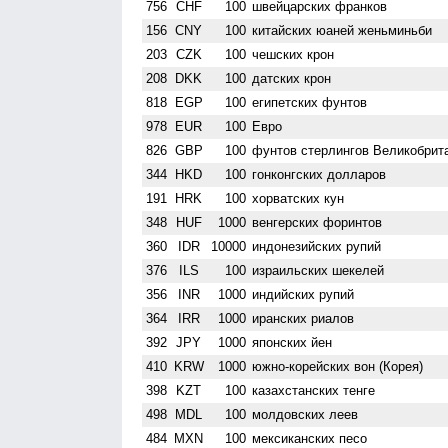
756
CHF
100
швейцарских франков
156
CNY
100
китайских юаней женьминьби
203
CZK
100
чешских крон
208
DKK
100
датских крон
818
EGP
100
египетских фунтов
978
EUR
100
Евро
826
GBP
100
фунтов стерлингов Велико­брит
344
HKD
100
гонконгских долларов
191
HRK
100
хорватских кун
348
HUF
1000
венгерских форинтов
360
IDR
10000
индонезийских рупий
376
ILS
100
израильских шекелей
356
INR
1000
индийских рупий
364
IRR
1000
иранских риалов
392
JPY
1000
японских йен
410
KRW
1000
южно-корейских вон (Корея)
398
KZT
100
казахстанских тенге
498
MDL
100
молдовских леев
484
MXN
100
мексиканских песо