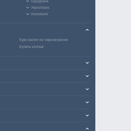
Ощадбанк
Укргазбанк
monobank
Курс валют на черном рынке
Купить злотый