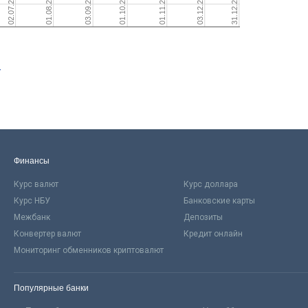
)
Финансы
Курс валют
Курс доллара
Курс НБУ
Банковские карты
Межбанк
Депозиты
Конвертер валют
Кредит онлайн
Мониторинг обменников криптовалют
Популярные банки