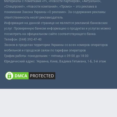
Материалы с пометками «Р», «Новости партнёров», «Актуально»,
«Спецпроект», «Новости компаний», «Промо» – это реклама в
понимании Закона Украины «О рекламе». За содержание рекламы
ответственность несёт рекламодатель.
Информация на данной странице не является рекламой банковских
услуг. Проверенную банком информацию о продуктах и услугах можно
посмотреть на официальном сайте соответствующего банка.
Телефон: (044) 392-47-40
Звонок в пределах территории Украины со всех номеров операторов
мобильной и городской связи по тарифам операторов
График работы: понедельник – пятница с 09:00 до 18:00
Юридический адрес: Украина, Киев, Вадима Гетьмана, 1-Б, 3-й этаж