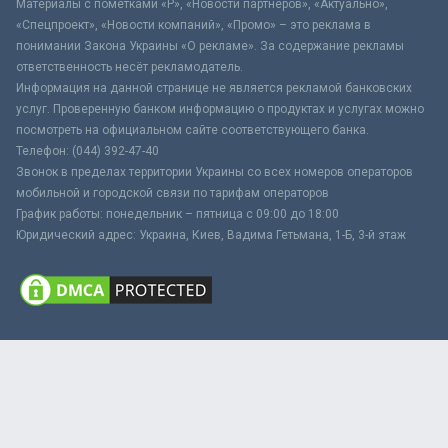
Материалы с пометками «Р», «Новости партнёров», «Актуально»,
«Спецпроект», «Новости компаний», «Промо» – это реклама в
понимании Закона Украины «О рекламе». За содержание рекламы
ответственность несёт рекламодатель.
Информация на данной странице не является рекламой банковских
услуг. Проверенную банком информацию о продуктах и услугах можно
посмотреть на официальном сайте соответствующего банка.
Телефон: (044) 392-47-40
Звонок в пределах территории Украины со всех номеров операторов
мобильной и городской связи по тарифам операторов
График работы: понедельник – пятница с 09:00 до 18:00
Юридический адрес: Украина, Киев, Вадима Гетьмана, 1-Б, 3-й этаж