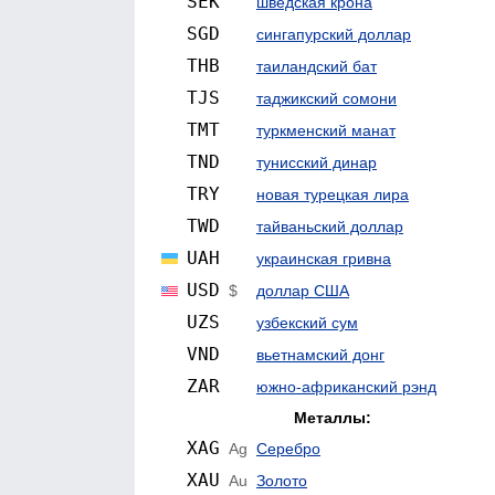
SEK
шведская крона
SGD
сингапурский доллар
THB
таиландский бат
TJS
таджикский сомони
TMT
туркменский манат
TND
тунисский динар
TRY
новая турецкая лира
TWD
тайваньский доллар
UAH
украинская гривна
USD
$
доллар США
UZS
узбекский сум
VND
вьетнамский донг
ZAR
южно-африканский рэнд
Металлы:
XAG
Ag
Серебро
XAU
Au
Золото