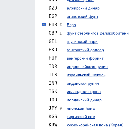
DZD
алжирский динар
EGP
египетский фунт
EUR
€
Евро
GBP
£
фунт стерлингов Велико­британи
GEL
грузинский лари
HKD
гонконгский доллар
HUF
венгерский форинт
IDR
индонезийская рупия
ILS
израильский шекель
INR
индийская рупия
ISK
исландская крона
JOD
иорданский динар
JPY
¥
японская йена
KGS
киргизский сом
KRW
южно-корейская вона (Корея)