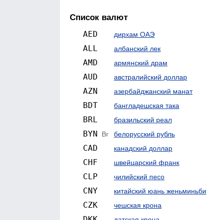
Список валют
AED
дирхам ОАЭ
ALL
албанский лек
AMD
армянский драм
AUD
австралийский доллар
AZN
азербайджанский манат
BDT
бангладешская така
BRL
бразильский реал
BYN
Br
белорусский рубль
CAD
канадский доллар
CHF
швейцарский франк
CLP
чилийский песо
CNY
китайский юань женьминьби
CZK
чешская крона
DKK
датская крона