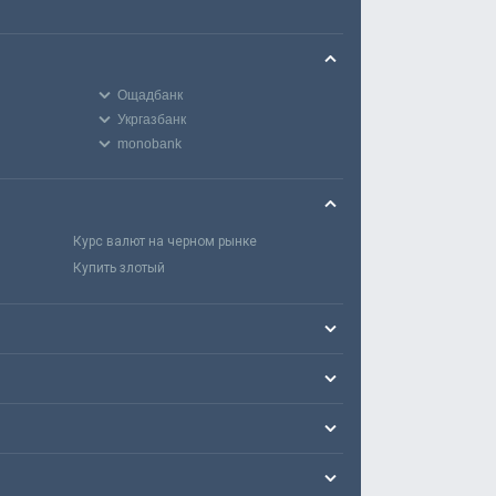
Ощадбанк
Укргазбанк
monobank
Курс валют на черном рынке
Купить злотый