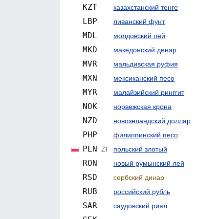
KZT
казахстанский тенге
LBP
ливанский фунт
MDL
молдовский лей
MKD
македонский денар
MVR
мальдивская руфия
MXN
мексиканский песо
MYR
малайзийский ринггит
NOK
норвежская крона
NZD
ново­зеландский доллар
PHP
филиппинский песо
PLN
Zł
польский злотый
RON
новый румынский лей
RSD
сербский динар
RUB
российский рубль
SAR
саудовский риял