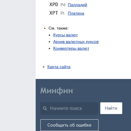
XPD
Pd
Палладий
XPT
Pt
Платина
См. также:
Курсы валют
Архив валютных курсов
Конвертеры валют
Карта сайта
Найти
Сообщить об ошибке