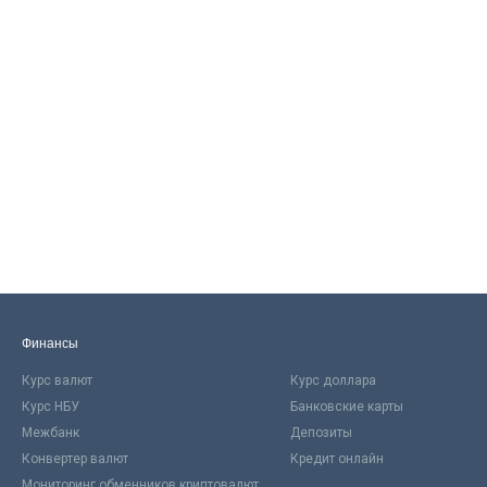
Финансы
Курс валют
Курс доллара
Курс НБУ
Банковские карты
Межбанк
Депозиты
Конвертер валют
Кредит онлайн
Мониторинг обменников криптовалют