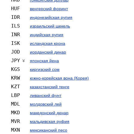
HUF
венгерский форинт
IDR
индонезийская рупия
ILS
израильский шекель
INR
индийская рупия
ISK
исландская крона
JOD
иорданский динар
JPY
¥
японская йена
KGS
киргизский сом
KRW
южно-корейская вона (Корея)
KZT
казахстанский тенге
LBP
ливанский фунт
MDL
молдовский лей
MKD
македонский денар
MVR
мальдивская руфия
MXN
мексиканский песо