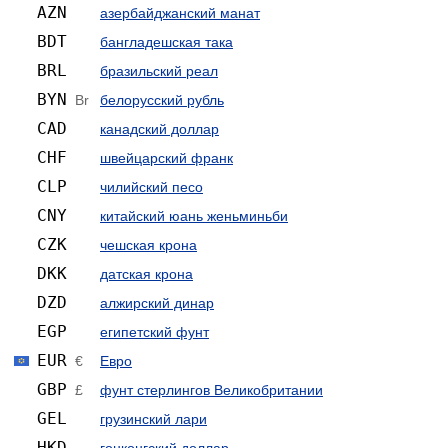
AZN
азербайджанский манат
BDT
бангладешская така
BRL
бразильский реал
BYN
Br
белорусский рубль
CAD
канадский доллар
CHF
швейцарский франк
CLP
чилийский песо
CNY
китайский юань женьминьби
CZK
чешская крона
DKK
датская крона
DZD
алжирский динар
EGP
египетский фунт
EUR
€
Евро
GBP
£
фунт стерлингов Велико­британии
GEL
грузинский лари
HKD
гонконгский доллар