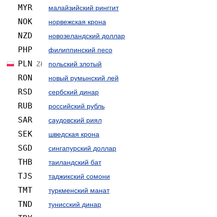
MYR
малайзийский ринггит
NOK
норвежская крона
NZD
ново­зеландский доллар
PHP
филиппинский песо
PLN
Zł
польский злотый
RON
новый румынский лей
RSD
сербский динар
RUB
российский рубль
SAR
саудовский риял
SEK
шведская крона
SGD
сингапурский доллар
THB
таиландский бат
TJS
таджикский сомони
TMT
туркменский манат
TND
тунисский динар