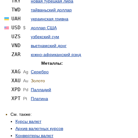
TRY
новая турецкая лира
TWD
тайваньский доллар
UAH
украинская гривна
USD
$
доллар США
UZS
узбекский сум
VND
вьетнамский донг
ZAR
южно-африканский рэнд
Металлы:
XAG
Ag
Серебро
XAU
Au
Золото
XPD
Pd
Палладий
XPT
Pt
Платина
См. также:
Курсы валют
Архив валютных курсов
Конвертеры валют