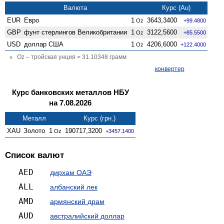
Валюта
Курс (Au)
EUR
Евро
1
3643,3400
Oz
+99.4800
GBP
фунт стерлингов Велико­британии
1
3122,5600
Oz
+85.5500
USD
доллар США
1
4206,6000
Oz
+122.4000
Oz – тройская унция = 31.10348 грамм
конвертер
Курс банковских металлов НБУ
на 7.08.2026
Металл
Курс (грн.)
XAU
Золото
1
190717,3200
Oz
+3457.1400
Список валют
AED
дирхам ОАЭ
ALL
албанский лек
AMD
армянский драм
AUD
австралийский доллар