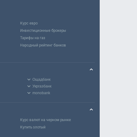
Курс евро
Инвестиционные брокеры
Тарифы на газ
Народный рейтинг банков
Ощадбанк
Укргазбанк
monobank
Курс валют на черном рынке
Купить злотый