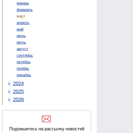
январь
февраль
март
апрель
май
июнь
июль
август
сентябрь
октябрь
ноябрь
декабрь
2024
2025
2026
Подпишитесь на рассылку новостей