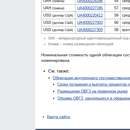
UAH
UA4000226286
55
сред
(гривна)
UAH
UA4000227185
57
сред
(гривна)
USD
UA4000220412
59
сред
(доллар США)
USD
UA4000227003
60
сред
(доллар США)
USD
UA4000227300
58
крат
(доллар США)
ISIN
– международный идентификационный код ценны
Номер
– номер размещения облигаций
Номинальная стоимость одной облигации сост
номинирована.
См. также:
Облигации внутреннего государственно
Сроки погашения и выплаты процентов 
Размещение ОВГЗ на первичном рынке
Объемы ОВГЗ, находящихся в обращен
Карта сайта