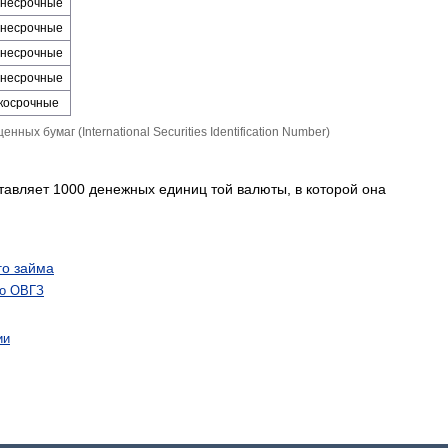
не­срочные
не­срочные
не­срочные
не­срочные
ко­срочные
х бумаг (International Securities Identification Number)
авляет 1000 денежных единиц той валюты, в которой она
го займа
по ОВГЗ
ии