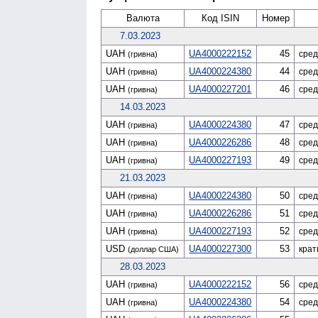
Валюта
Код ISIN
Номер
7.03.2023
UAH
UA4000222152
45
сред
(гривна)
UAH
UA4000224380
44
сред
(гривна)
UAH
UA4000227201
46
сред
(гривна)
14.03.2023
UAH
UA4000224380
47
сред
(гривна)
UAH
UA4000226286
48
сред
(гривна)
UAH
UA4000227193
49
сред
(гривна)
21.03.2023
UAH
UA4000224380
50
сред
(гривна)
UAH
UA4000226286
51
сред
(гривна)
UAH
UA4000227193
52
сред
(гривна)
USD
UA4000227300
53
крат
(доллар США)
28.03.2023
UAH
UA4000222152
56
сред
(гривна)
UAH
UA4000224380
54
сред
(гривна)