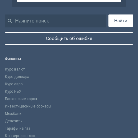
Найти
Сообщить об ошибке
Финансы
Курс валют
Курс доллара
Курс евро
Курс НБУ
Банковские карты
Инвестиционные брокеры
Межбанк
Депозиты
Тарифы на газ
Конвертер валют