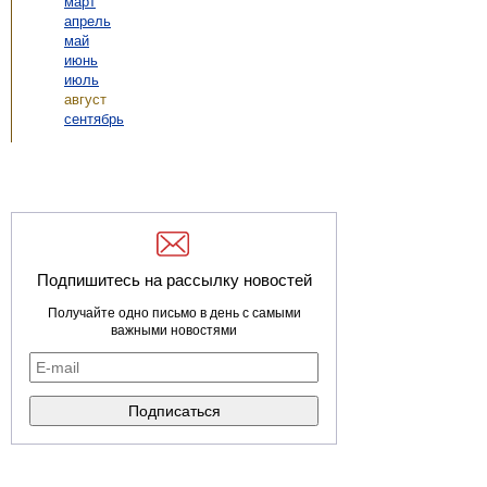
март
апрель
май
июнь
июль
август
сентябрь
Подпишитесь на рассылку новостей
Получайте одно письмо в день с самыми
важными новостями