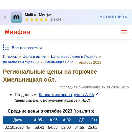
Multi от Минфин
УСТАНОВИТЬ
(8,9K+)
Все показатели
Индексы
»
Цены и рынки
»
Цены на горючее в Украине
»
по областям Украины
»
Хмельницкая обл.
»
октябрь 2023
Региональные цены на горючее
Хмельницкая обл.
последнее обновление: 06.08.2026 14:15
По данным:
Консалтинговая группа А-95
(цены указаны с включением акцизов и НДС)
Средние цены в октябре 2023
(грн./литр)
Дата
А 95+
А 95
А 92
ДТ
Газ
02.10.2023
58,41
54,33
52,00
54,55
25,63
Пн