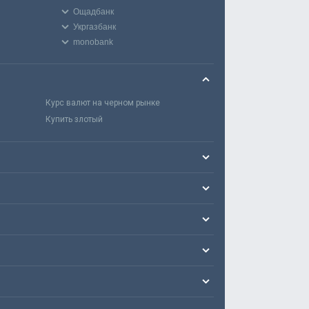
Ощадбанк
Укргазбанк
monobank
Курс валют на черном рынке
Купить злотый