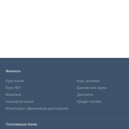
Финансы
Курс валют
Курс доллара
Курс НБУ
Банковские карты
Межбанк
Депозиты
Конвертер валют
Кредит онлайн
Мониторинг обменников криптовалют
Популярные банки