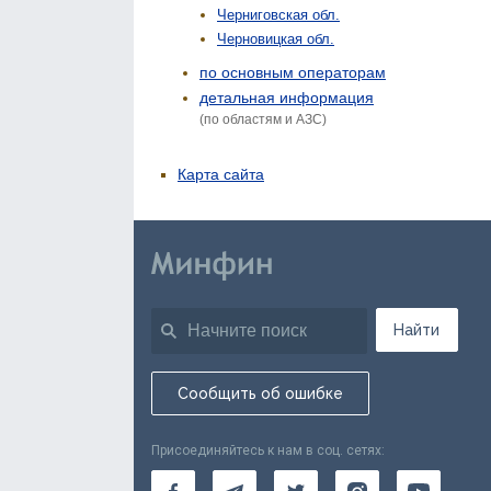
Черниговская обл.
Черновицкая обл.
по основным операторам
детальная информация
(по областям и АЗС)
Карта сайта
Найти
Сообщить об ошибке
Присоединяйтесь к нам в соц. сетях: