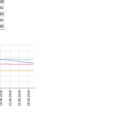
,28
,92
,63
,92
,92