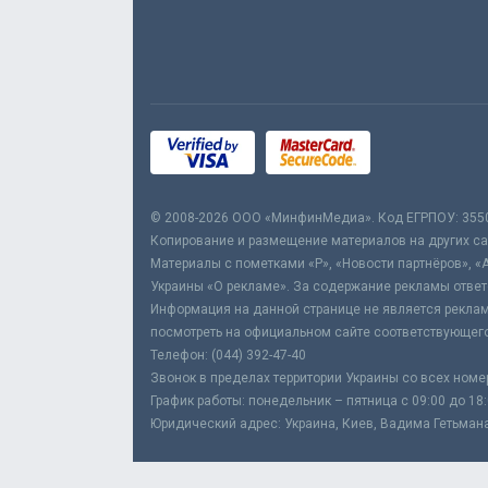
© 2008-2026 ООО «МинфинМедиа». Код ЕГРПОУ: 355
Копирование и размещение материалов на других сай
Материалы с пометками «Р», «Новости партнёров», «
Украины «О рекламе». За содержание рекламы ответ
Информация на данной странице не является реклам
посмотреть на официальном сайте соответствующего
Телефон: (044) 392-47-40
Звонок в пределах территории Украины со всех номе
График работы: понедельник – пятница с 09:00 до 18
Юридический адрес: Украина, Киев, Вадима Гетьмана,