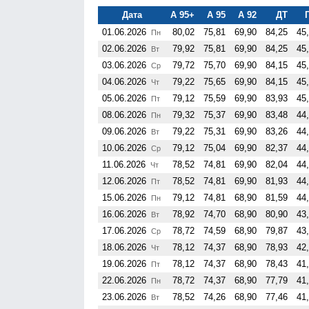
Дата
А 95+
А 95
А 92
ДТ
01.06.2026
80,02
75,81
69,90
84,25
45
Пн
02.06.2026
79,92
75,81
69,90
84,25
45
Вт
03.06.2026
79,72
75,70
69,90
84,15
45
Ср
04.06.2026
79,22
75,65
69,90
84,15
45
Чт
05.06.2026
79,12
75,59
69,90
83,93
45
Пт
08.06.2026
79,32
75,37
69,90
83,48
44
Пн
09.06.2026
79,22
75,31
69,90
83,26
44
Вт
10.06.2026
79,12
75,04
69,90
82,37
44
Ср
11.06.2026
78,52
74,81
69,90
82,04
44
Чт
12.06.2026
78,52
74,81
69,90
81,93
44
Пт
15.06.2026
79,12
74,81
68,90
81,59
44
Пн
16.06.2026
78,92
74,70
68,90
80,90
43
Вт
17.06.2026
78,72
74,59
68,90
79,87
43
Ср
18.06.2026
78,12
74,37
68,90
78,93
42
Чт
19.06.2026
78,12
74,37
68,90
78,43
41
Пт
22.06.2026
78,72
74,37
68,90
77,79
41
Пн
23.06.2026
78,52
74,26
68,90
77,46
41
Вт