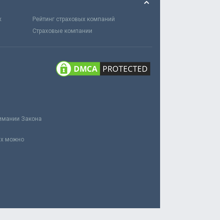
х
Рейтинг страховых компаний
Страховые компании
нимании Закона
ах можно