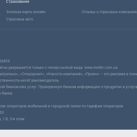
Страхование
Зеленая карта онлайн
Отзывы о страховых компания
Страховка авто
06859
тах разрешается только с гиперссылкой вида: www.minfin.com.ua
Актуально», «Спецпроект», «Новости компаний», «Промо» – это реклама в по
ственность несёт рекламодатель.
ой банковских услуг. Проверенную банком информацию о продуктах и услуг
 банка.
ров операторов мобильной и городской связи по тарифам операторов
:00
 1-Б, 3-й этаж