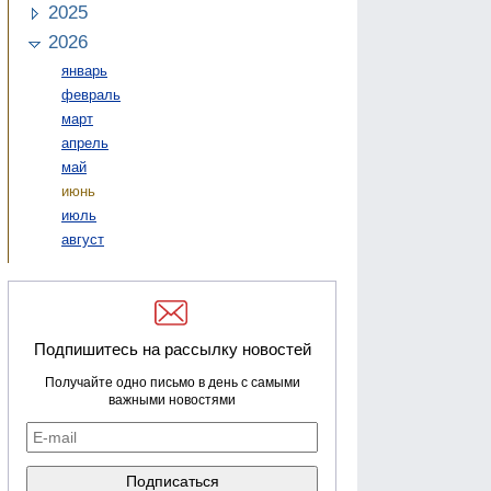
2025
2026
январь
февраль
март
апрель
май
июнь
июль
август
Подпишитесь на рассылку новостей
Получайте одно письмо в день с самыми
важными новостями