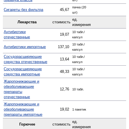
пачка (20
Сигареты без фильтра
45,67
шт)
ед.
Лекарства
стоимость
измерения
Антибиотики
10 табл./
19,07
отечественные
капсул
10 табл./
Антибиотики импортные
137,10
капсул
Сосудо­расширяющие
10 табл./
13,64
средства отечественные
капсул
Сосуд­орасширяющие
10 табл./
48,33
средства импортные
капсул
Жаро­понижающие и
обезболивающие
12,76
10 табл.
препараты
отечественные
Жаро­понижающие и
обезболивающие
19,02
1 пакетик
препараты импортные
ед.
Горючее
стоимость
измерения