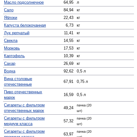
Масло подсолнечное
64,95
л
Сало
84,94
кг
Яблоки
22,43
кг
Капуста белокочанная
6,73
кг
Лук репчатый
11,41
кг
Свекла
14,55
кг
Морковь
17,53
кг
Картофель
10,39
кг
Сахар
26,69
кг
Водка
92,62
0,5 л
Вина столовые
67,91
0,75 л
отечественные
Пиво отечественных
16,59
0,5 л
марок
Сигареты с фильтром
пачка (20
49,24
отечественных марок
шт)
Сигареты с фильтром
пачка (20
57,32
медиум класса
шт)
Сигареты с фильтром
пачка (20
63,97
премиум класса
шт)