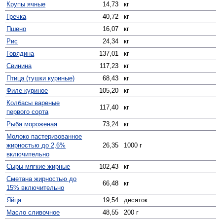
Крупы ячные
14,73
кг
Гречка
40,72
кг
Пшено
16,07
кг
Рис
24,34
кг
Говядина
137,01
кг
Свинина
117,23
кг
Птица (тушки куриные)
68,43
кг
Филе куриное
105,20
кг
Колбасы вареные
117,40
кг
первого сорта
Рыба мороженая
73,24
кг
Молоко пастеризованное
жирностью до 2,6%
26,35
1000 г
включительно
Сыры мягкие жирные
102,43
кг
Сметана жирностью до
66,48
кг
15% включительно
Яйца
19,54
десяток
Масло сливочное
48,55
200 г