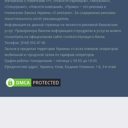
Материалы с пометками «Р», «Новости партнёров», «Актуально»,
«Спецпроект», «Новости компаний», «Промо» – это реклама в
понимании Закона Украины «О рекламе». За содержание рекламы
ответственность несёт рекламодатель.
Информация на данной странице не является рекламой банковских
услуг. Проверенную банком информацию о продуктах и услугах можно
посмотреть на официальном сайте соответствующего банка.
Телефон: (044) 392-47-40
Звонок в пределах территории Украины со всех номеров операторов
мобильной и городской связи по тарифам операторов
График работы: понедельник – пятница с 09:00 до 18:00
Юридический адрес: Украина, Киев, Вадима Гетьмана, 1-Б, 3-й этаж