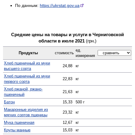
По данным:
https://ukrstat.gov.ua
Средние цены на товары и услуги в Черниговской
области в июле 2021
(грн.)
ед.
Продукты
стоимость
измерения
Хлеб пшеничный из муки
24,88
кг
высшего сорта
Хлеб пшеничный из муки
22,83
кг
первого сорта
Хлеб ржаной, ржано-
21,63
кг
пшеничный
Батон
15,33
500 г
Макаронные изделия из
23,32
кг
мягких сортов пшеницы
Мука пшеничная
12,67
кг
Крупы манные
15,03
кг