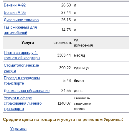
Бензин А-92
26,50
л
Бензин А-95
27,44
л
Дизельное топливо
26,15
л
Газ сжиженый для
14,73
л
автомобилей
ед.
Услуги
стоимость
измерения
Плата за аренду 1-
3363,44
месяц
комнатной квартиры
Стомато­логические
390,22
единица
услуги
Проезд в городском
5,48
билет
транспорте
Дошкольное образование
24,55
день
Услуги в сфере
стоимость
страхования личного
1140,07
страхового
транспорта
полиса
Средние цены на товары и услуги по регионвм Украины:
Украина