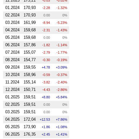
12.2023
173,21
-0.03
-0.02%
01.2024
170,93
-2.28
-1.32%
02.2024
170,93
0.00
0%
03.2024
161,99
-8.94
-5.23%
04.2024
159,68
-2.31
-1.43%
05.2024
159,68
0.00
0%
06.2024
157,86
-1.82
-1.14%
07.2024
155,07
-2.79
-1.77%
08.2024
154,77
-0.30
-0.19%
09.2024
159,55
4.78
3.09%
10.2024
158,96
-0.59
-0.37%
11.2024
155,14
-3.82
-2.40%
12.2024
150,71
-4.43
-2.86%
01.2025
159,51
8.80
5.84%
02.2025
159,51
0.00
0%
03.2025
159,51
0.00
0%
04.2025
172,04
12.53
7.86%
05.2025
173,90
1.86
1.08%
06.2025
176,35
2.45
1.41%