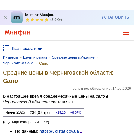
Multi от Минфин
УСТАНОВИТЬ
(8,9K+)
Все показатели
Индексы
»
Цены и рынки
»
Средние цены в Украине
»
Черниговская обл.
»
Сало
Средние цены в Черниговской области:
Сало
последнее обновление: 14.07.2026
В настоящее время среднемесячные цены на
сало
в
Черниговской области
составляют:
Июнь 2026
236,92
грн.
15.23
6.87%
(
–
кг
)
единица измерения
По данным:
https://ukrstat.gov.ua