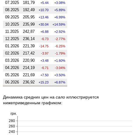
07.2025
181,79
5.44
3.08%
08.2025
192,49
10.70
5.89%
09.2025
205,95
13.46
6.99%
10.2025
235,99
30.04
14.59%
11.2025
242,87
6.88
2.92%
12.2025
236,14
-6.73
-2.77%
01.2026
221,39
-14.75
-6.25%
02.2026
217,42
-3.97
-1.79%
03.2026
220,90
3.48
1.60%
04.2026
214,19
-6.71
-3.04%
05.2026
221,69
7.50
3.50%
06.2026
236,92
15.23
6.87%
Динамика средних цен на
сало
иллюстрируется
нижеприведенным графиком:
грн.
280
260
240