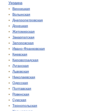
Украина
Винницкая
Волынская
Днепропетровская
Донецкая
Житомирская
Закарпатская
Запорожская
Ивано-Франковская
Киевская
Кировоградская
Луганская
Львовская
Николаевская
Одесская
Полтавская
Ровенская
Сумская
Тернопольская