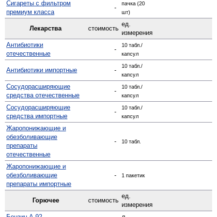
Сигареты с фильтром
пачка (20
-
премиум класса
шт)
ед.
Лекарства
стоимость
измерения
Антибиотики
10 табл./
-
отечественные
капсул
10 табл./
Антибиотики импортные
-
капсул
Сосудо­расширяющие
10 табл./
-
средства отечественные
капсул
Сосуд­орасширяющие
10 табл./
-
средства импортные
капсул
Жаро­понижающие и
обезболивающие
-
10 табл.
препараты
отечественные
Жаро­понижающие и
обезболивающие
-
1 пакетик
препараты импортные
ед.
Горючее
стоимость
измерения
Бензин А-92
-
л