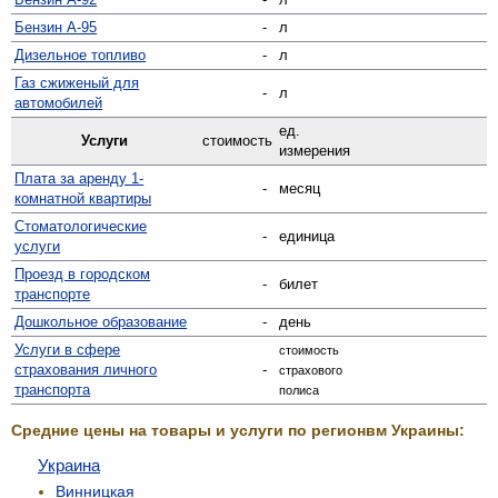
Бензин А-95
-
л
Дизельное топливо
-
л
Газ сжиженый для
-
л
автомобилей
ед.
Услуги
стоимость
измерения
Плата за аренду 1-
-
месяц
комнатной квартиры
Стомато­логические
-
единица
услуги
Проезд в городском
-
билет
транспорте
Дошкольное образование
-
день
Услуги в сфере
стоимость
страхования личного
-
страхового
транспорта
полиса
Средние цены на товары и услуги по регионвм Украины:
Украина
Винницкая