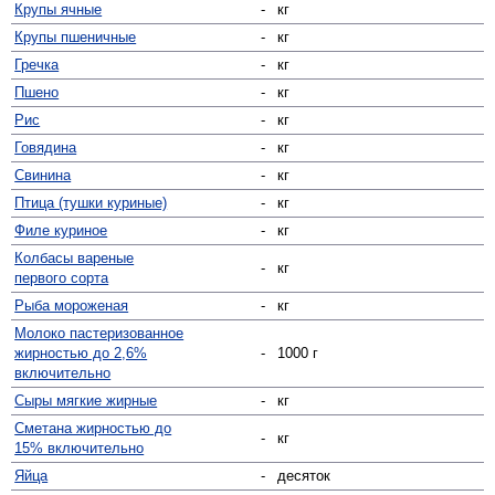
Крупы ячные
-
кг
Крупы пшеничные
-
кг
Гречка
-
кг
Пшено
-
кг
Рис
-
кг
Говядина
-
кг
Свинина
-
кг
Птица (тушки куриные)
-
кг
Филе куриное
-
кг
Колбасы вареные
-
кг
первого сорта
Рыба мороженая
-
кг
Молоко пастеризованное
жирностью до 2,6%
-
1000 г
включительно
Сыры мягкие жирные
-
кг
Сметана жирностью до
-
кг
15% включительно
Яйца
-
десяток