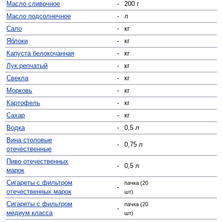
Масло сливочное
-
200 г
Масло подсолнечное
-
л
Сало
-
кг
Яблоки
-
кг
Капуста белокочанная
-
кг
Лук репчатый
-
кг
Свекла
-
кг
Морковь
-
кг
Картофель
-
кг
Сахар
-
кг
Водка
-
0,5 л
Вина столовые
-
0,75 л
отечественные
Пиво отечественных
-
0,5 л
марок
Сигареты с фильтром
пачка (20
-
отечественных марок
шт)
Сигареты с фильтром
пачка (20
-
медиум класса
шт)