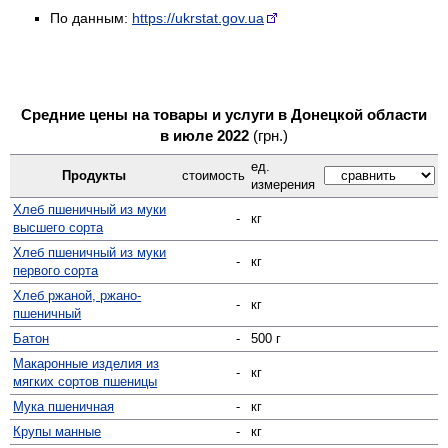
По данным:
https://ukrstat.gov.ua
Средние цены на товары и услуги в Донецкой области
в июле 2022
(грн.)
ед.
Продукты
стоимость
измерения
Хлеб пшеничный из муки
-
кг
высшего сорта
Хлеб пшеничный из муки
-
кг
первого сорта
Хлеб ржаной, ржано-
-
кг
пшеничный
Батон
-
500 г
Макаронные изделия из
-
кг
мягких сортов пшеницы
Мука пшеничная
-
кг
Крупы манные
-
кг