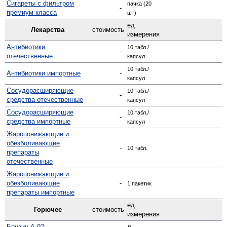
Сигареты с фильтром
пачка (20
-
премиум класса
шт)
ед.
Лекарства
стоимость
измерения
Антибиотики
10 табл./
-
отечественные
капсул
10 табл./
Антибиотики импортные
-
капсул
Сосудо­расширяющие
10 табл./
-
средства отечественные
капсул
Сосуд­орасширяющие
10 табл./
-
средства импортные
капсул
Жаро­понижающие и
обезболивающие
-
10 табл.
препараты
отечественные
Жаро­понижающие и
обезболивающие
-
1 пакетик
препараты импортные
ед.
Горючее
стоимость
измерения
Бензин А-92
-
л