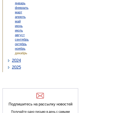
январь
февраль
март
апрель
май
июнь
июль
август
сентябрь
октябрь
ноябрь
декабрь
2024
2025
Подпишитесь на рассылку новостей
Получайте одно письмо в день с самыми