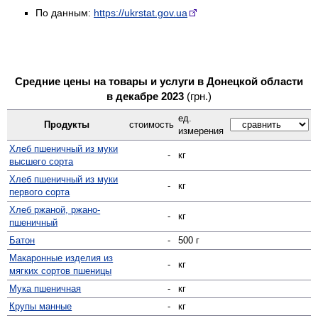
По данным:
https://ukrstat.gov.ua
Средние цены на товары и услуги в Донецкой области
в декабре 2023
(грн.)
ед.
Продукты
стоимость
измерения
Хлеб пшеничный из муки
-
кг
высшего сорта
Хлеб пшеничный из муки
-
кг
первого сорта
Хлеб ржаной, ржано-
-
кг
пшеничный
Батон
-
500 г
Макаронные изделия из
-
кг
мягких сортов пшеницы
Мука пшеничная
-
кг
Крупы манные
-
кг