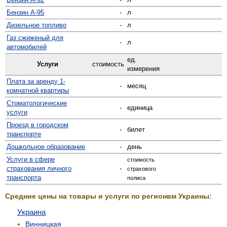
Бензин А-95
-
л
Дизельное топливо
-
л
Газ сжиженый для
-
л
автомобилей
ед.
Услуги
стоимость
измерения
Плата за аренду 1-
-
месяц
комнатной квартиры
Стомато­логические
-
единица
услуги
Проезд в городском
-
билет
транспорте
Дошкольное образование
-
день
Услуги в сфере
стоимость
страхования личного
-
страхового
транспорта
полиса
Средние цены на товары и услуги по регионвм Украины:
Украина
Винницкая