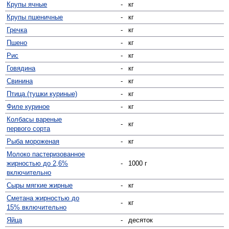
Крупы ячные
-
кг
Крупы пшеничные
-
кг
Гречка
-
кг
Пшено
-
кг
Рис
-
кг
Говядина
-
кг
Свинина
-
кг
Птица (тушки куриные)
-
кг
Филе куриное
-
кг
Колбасы вареные
-
кг
первого сорта
Рыба мороженая
-
кг
Молоко пастеризованное
жирностью до 2,6%
-
1000 г
включительно
Сыры мягкие жирные
-
кг
Сметана жирностью до
-
кг
15% включительно
Яйца
-
десяток