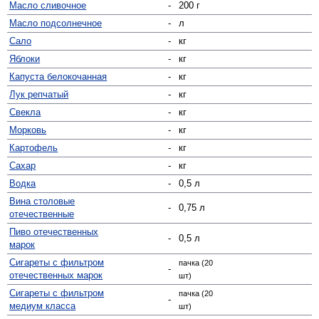
Масло сливочное
-
200 г
Масло подсолнечное
-
л
Сало
-
кг
Яблоки
-
кг
Капуста белокочанная
-
кг
Лук репчатый
-
кг
Свекла
-
кг
Морковь
-
кг
Картофель
-
кг
Сахар
-
кг
Водка
-
0,5 л
Вина столовые
-
0,75 л
отечественные
Пиво отечественных
-
0,5 л
марок
Сигареты с фильтром
пачка (20
-
отечественных марок
шт)
Сигареты с фильтром
пачка (20
-
медиум класса
шт)