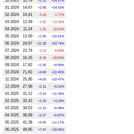
12.2023
11,79
2.31
24.37%
01.2024
14,67
2.88
24.43%
02.2024
14,41
-0.26
-1.77%
03.2024
12,49
-1.92
-13.32%
04.2024
11,24
-1.25
-10.01%
05.2024
13,59
2.35
20.91%
06.2024
24,97
11.38
83.74%
07.2024
22,74
-2.23
-8.93%
08.2024
16,26
-6.48
-28.50%
09.2024
17,82
1.56
9.59%
10.2024
21,82
4.00
22.45%
11.2024
25,85
4.03
18.47%
12.2024
27,96
2.11
8.16%
01.2025
31,12
3.16
11.30%
02.2025
32,42
1.30
4.18%
03.2025
34,52
2.10
6.48%
04.2025
36,89
2.37
6.87%
05.2025
41,38
4.49
12.17%
06.2025
48,85
7.47
18.05%