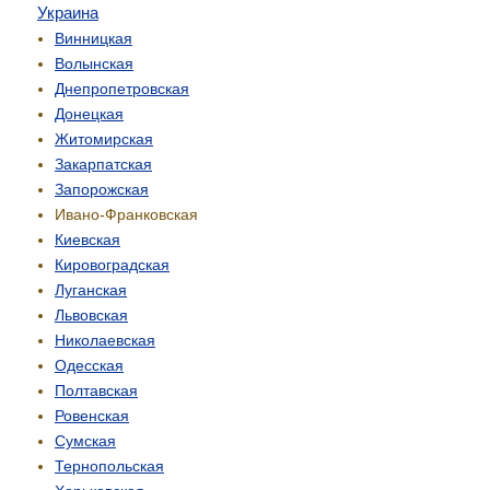
Украина
Винницкая
Волынская
Днепропетровская
Донецкая
Житомирская
Закарпатская
Запорожская
Ивано-Франковская
Киевская
Кировоградская
Луганская
Львовская
Николаевская
Одесская
Полтавская
Ровенская
Сумская
Тернопольская