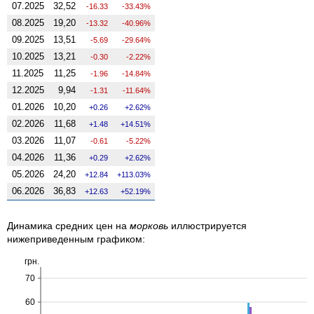
07.2025
32,52
-16.33
-33.43%
08.2025
19,20
-13.32
-40.96%
09.2025
13,51
-5.69
-29.64%
10.2025
13,21
-0.30
-2.22%
11.2025
11,25
-1.96
-14.84%
12.2025
9,94
-1.31
-11.64%
01.2026
10,20
0.26
2.62%
02.2026
11,68
1.48
14.51%
03.2026
11,07
-0.61
-5.22%
04.2026
11,36
0.29
2.62%
05.2026
24,20
12.84
113.03%
06.2026
36,83
12.63
52.19%
Динамика средних цен на
морковь
иллюстрируется
нижеприведенным графиком:
грн.
70
60