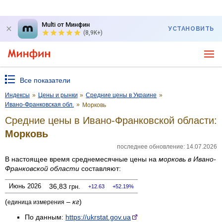
Multi от Минфин
УСТАНОВИТЬ
(8,9K+)
Все показатели
Индексы
»
Цены и рынки
»
Средние цены в Украине
»
Ивано-Франковская обл.
»
Морковь
Средние цены в Ивано-Франковской области:
Морковь
последнее обновление: 14.07.2026
В настоящее время среднемесячные цены на
морковь
в Ивано-
Франковской области
составляют:
Июнь 2026
36,83
грн.
12.63
52.19%
(
–
кг
)
единица измерения
По данным:
https://ukrstat.gov.ua