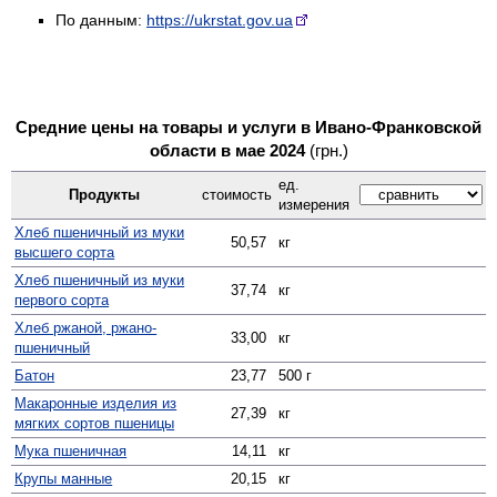
По данным:
https://ukrstat.gov.ua
Средние цены на товары и услуги в Ивано-Франковской
области в мае 2024
(грн.)
ед.
Продукты
стоимость
измерения
Хлеб пшеничный из муки
50,57
кг
высшего сорта
Хлеб пшеничный из муки
37,74
кг
первого сорта
Хлеб ржаной, ржано-
33,00
кг
пшеничный
Батон
23,77
500 г
Макаронные изделия из
27,39
кг
мягких сортов пшеницы
Мука пшеничная
14,11
кг
Крупы манные
20,15
кг