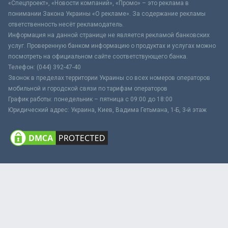
«Спецпроект», «Новости компаний», «Промо» – это реклама в
понимании Закона Украины «О рекламе». За содержание рекламы
ответственность несёт рекламодатель.
Информация на данной странице не является рекламой банковских
услуг. Проверенную банком информацию о продуктах и услугах можно
посмотреть на официальном сайте соответствующего банка.
Телефон: (044) 392-47-40
Звонок в пределах территории Украины со всех номеров операторов
мобильной и городской связи по тарифам операторов
График работы: понедельник – пятница с 09:00 до 18:00
Юридический адрес: Украина, Киев, Вадима Гетьмана, 1-Б, 3-й этаж