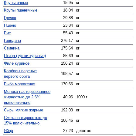
Крупы ячные
15,95
кг
Крупы пшеничные
18,04
кг
Гречка
29,88
кг
Пшено
23,84
кг
Рис
55,40
кг
Говядина
276,17
кг
Свинина
175,64
кг
Птица (тушки куриные)
85,69
кг
Филе куриное
156,24
кг
Колбасы вареные
198,57
кг
первого сорта
Рыба мороженая
170,66
кг
Молоко пастеризованное
жирностью до 2,6%
40,96
1000 г
включительно
Сыры мягкие жирные
192,03
кг
Сметана жирностью до
106,46
кг
15% включительно
Яйца
27,23
десяток