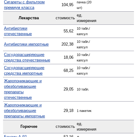
Сигареты с фильтром
пачка (20
104,95
премиум класса
шт)
ед.
Лекарства
стоимость
измерения
Антибиотики
10 табл./
55,62
отечественные
капсул
10 табл./
Антибиотики импортные
202,38
капсул
Сосудо­расширяющие
10 табл./
18,06
средства отечественные
капсул
Сосуд­орасширяющие
10 табл./
68,25
средства импортные
капсул
Жаро­понижающие и
обезболивающие
29,05
10 табл.
препараты
отечественные
Жаро­понижающие и
обезболивающие
29,18
1 пакетик
препараты импортные
ед.
Горючее
стоимость
измерения
Бензин А-92
52,16
л