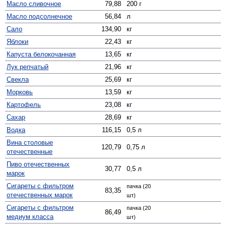
Масло сливочное
79,88
200 г
Масло подсолнечное
56,84
л
Сало
134,90
кг
Яблоки
22,43
кг
Капуста белокочанная
13,65
кг
Лук репчатый
21,96
кг
Свекла
25,69
кг
Морковь
13,59
кг
Картофель
23,08
кг
Сахар
28,69
кг
Водка
116,15
0,5 л
Вина столовые
120,79
0,75 л
отечественные
Пиво отечественных
30,77
0,5 л
марок
Сигареты с фильтром
пачка (20
83,35
отечественных марок
шт)
Сигареты с фильтром
пачка (20
86,49
медиум класса
шт)