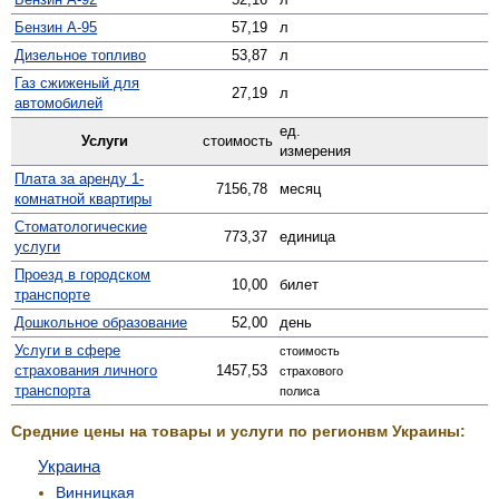
Бензин А-95
57,19
л
Дизельное топливо
53,87
л
Газ сжиженый для
27,19
л
автомобилей
ед.
Услуги
стоимость
измерения
Плата за аренду 1-
7156,78
месяц
комнатной квартиры
Стомато­логические
773,37
единица
услуги
Проезд в городском
10,00
билет
транспорте
Дошкольное образование
52,00
день
Услуги в сфере
стоимость
страхования личного
1457,53
страхового
транспорта
полиса
Средние цены на товары и услуги по регионвм Украины:
Украина
Винницкая