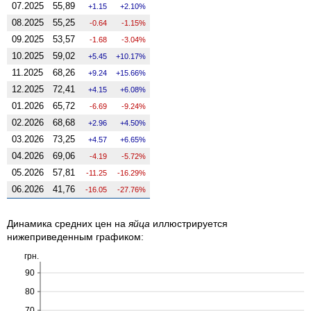
07.2025
55,89
1.15
2.10%
08.2025
55,25
-0.64
-1.15%
09.2025
53,57
-1.68
-3.04%
10.2025
59,02
5.45
10.17%
11.2025
68,26
9.24
15.66%
12.2025
72,41
4.15
6.08%
01.2026
65,72
-6.69
-9.24%
02.2026
68,68
2.96
4.50%
03.2026
73,25
4.57
6.65%
04.2026
69,06
-4.19
-5.72%
05.2026
57,81
-11.25
-16.29%
06.2026
41,76
-16.05
-27.76%
Динамика средних цен на
яйца
иллюстрируется
нижеприведенным графиком:
грн.
90
80
70