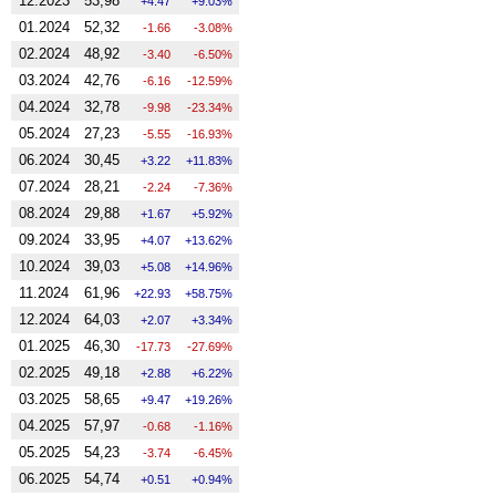
12.2023
53,98
4.47
9.03%
01.2024
52,32
-1.66
-3.08%
02.2024
48,92
-3.40
-6.50%
03.2024
42,76
-6.16
-12.59%
04.2024
32,78
-9.98
-23.34%
05.2024
27,23
-5.55
-16.93%
06.2024
30,45
3.22
11.83%
07.2024
28,21
-2.24
-7.36%
08.2024
29,88
1.67
5.92%
09.2024
33,95
4.07
13.62%
10.2024
39,03
5.08
14.96%
11.2024
61,96
22.93
58.75%
12.2024
64,03
2.07
3.34%
01.2025
46,30
-17.73
-27.69%
02.2025
49,18
2.88
6.22%
03.2025
58,65
9.47
19.26%
04.2025
57,97
-0.68
-1.16%
05.2025
54,23
-3.74
-6.45%
06.2025
54,74
0.51
0.94%