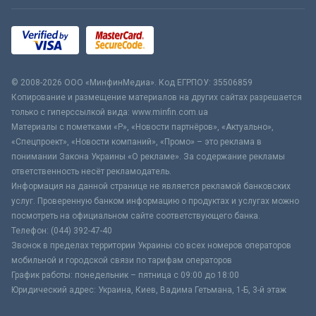
© 2008-2026 ООО «МинфинМедиа». Код ЕГРПОУ: 35506859
Копирование и размещение материалов на других сайтах разрешается
только с гиперссылкой вида: www.minfin.com.ua
Материалы с пометками «Р», «Новости партнёров», «Актуально»,
«Спецпроект», «Новости компаний», «Промо» – это реклама в
понимании Закона Украины «О рекламе». За содержание рекламы
ответственность несёт рекламодатель.
Информация на данной странице не является рекламой банковских
услуг. Проверенную банком информацию о продуктах и услугах можно
посмотреть на официальном сайте соответствующего банка.
Телефон: (044) 392-47-40
Звонок в пределах территории Украины со всех номеров операторов
мобильной и городской связи по тарифам операторов
График работы: понедельник – пятница с 09:00 до 18:00
Юридический адрес: Украина, Киев, Вадима Гетьмана, 1-Б, 3-й этаж