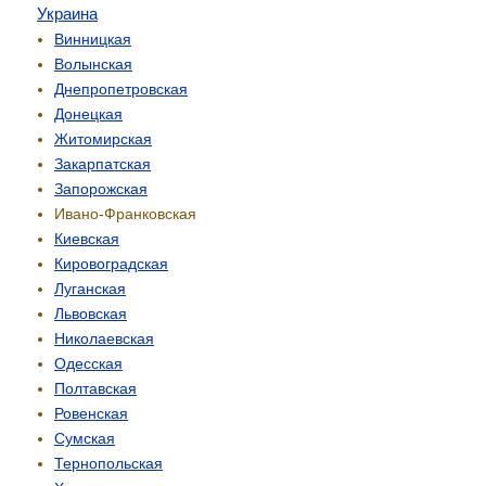
Украина
Винницкая
Волынская
Днепропетровская
Донецкая
Житомирская
Закарпатская
Запорожская
Ивано-Франковская
Киевская
Кировоградская
Луганская
Львовская
Николаевская
Одесская
Полтавская
Ровенская
Сумская
Тернопольская