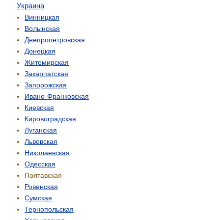
Украина
Винницкая
Волынская
Днепропетровская
Донецкая
Житомирская
Закарпатская
Запорожская
Ивано-Франковская
Киевская
Кировоградская
Луганская
Львовская
Николаевская
Одесская
Полтавская
Ровенская
Сумская
Тернопольская