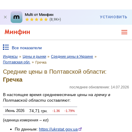
Multi от Минфин
УСТАНОВИТЬ
(8,9K+)
Все показатели
Индексы
»
Цены и рынки
»
Средние цены в Украине
»
Полтавская обл.
»
Гречка
Средние цены в Полтавской области:
Гречка
последнее обновление: 14.07.2026
В настоящее время среднемесячные цены на
гречку
в
Полтавской области
составляют:
Июнь 2026
74,71
грн.
-1.36
-1.79%
(
–
кг
)
единица измерения
По данным:
https://ukrstat.gov.ua