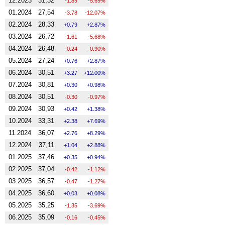
12.2023
31,32
-1.89
-5.69%
01.2024
27,54
-3.78
-12.07%
02.2024
28,33
0.79
2.87%
03.2024
26,72
-1.61
-5.68%
04.2024
26,48
-0.24
-0.90%
05.2024
27,24
0.76
2.87%
06.2024
30,51
3.27
12.00%
07.2024
30,81
0.30
0.98%
08.2024
30,51
-0.30
-0.97%
09.2024
30,93
0.42
1.38%
10.2024
33,31
2.38
7.69%
11.2024
36,07
2.76
8.29%
12.2024
37,11
1.04
2.88%
01.2025
37,46
0.35
0.94%
02.2025
37,04
-0.42
-1.12%
03.2025
36,57
-0.47
-1.27%
04.2025
36,60
0.03
0.08%
05.2025
35,25
-1.35
-3.69%
06.2025
35,09
-0.16
-0.45%