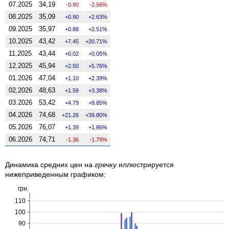
07.2025
34,19
-0.90
-2.56%
08.2025
35,09
0.90
2.63%
09.2025
35,97
0.88
2.51%
10.2025
43,42
7.45
20.71%
11.2025
43,44
0.02
0.05%
12.2025
45,94
2.50
5.76%
01.2026
47,04
1.10
2.39%
02.2026
48,63
1.59
3.38%
03.2026
53,42
4.79
9.85%
04.2026
74,68
21.26
39.80%
05.2026
76,07
1.39
1.86%
06.2026
74,71
-1.36
-1.79%
Динамика средних цен на
гречку
иллюстрируется
нижеприведенным графиком:
грн.
110
100
90