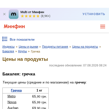
Multi от Минфин
УСТАНОВИТЬ
(8,9K+)
Все показатели
Индексы
»
Цены и рынки
»
Продукты питания
»
Цены на продукты
»
Бакалея
»
Крупы
»
Гречка
Цены на продукты
последнее обновление: 07.08.2026 08:24
Бакалея: гречка
Текущие цены
(средние и по магазинам) на
гречку
:
Гречка
1 кг
Metro
65,
грн.
90
Novus
65,
грн.
99
Auchan
69,
грн.
90