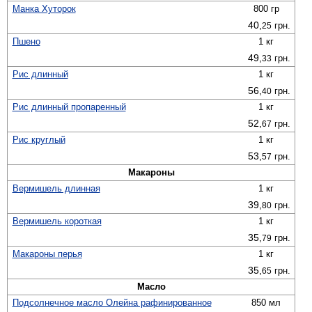
Манка Хуторок
800 гр
40,
грн.
25
Пшено
1 кг
49,
грн.
33
Рис длинный
1 кг
56,
грн.
40
Рис длинный пропаренный
1 кг
52,
грн.
67
Рис круглый
1 кг
53,
грн.
57
Макароны
Вермишель длинная
1 кг
39,
грн.
80
Вермишель короткая
1 кг
35,
грн.
79
Макароны перья
1 кг
35,
грн.
65
Масло
Подсолнечное масло Олейна рафинированное
850 мл