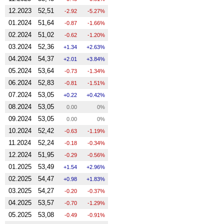
12.2023
52,51
-2.92
-5.27%
01.2024
51,64
-0.87
-1.66%
02.2024
51,02
-0.62
-1.20%
03.2024
52,36
1.34
2.63%
04.2024
54,37
2.01
3.84%
05.2024
53,64
-0.73
-1.34%
06.2024
52,83
-0.81
-1.51%
07.2024
53,05
0.22
0.42%
08.2024
53,05
0.00
0%
09.2024
53,05
0.00
0%
10.2024
52,42
-0.63
-1.19%
11.2024
52,24
-0.18
-0.34%
12.2024
51,95
-0.29
-0.56%
01.2025
53,49
1.54
2.96%
02.2025
54,47
0.98
1.83%
03.2025
54,27
-0.20
-0.37%
04.2025
53,57
-0.70
-1.29%
05.2025
53,08
-0.49
-0.91%