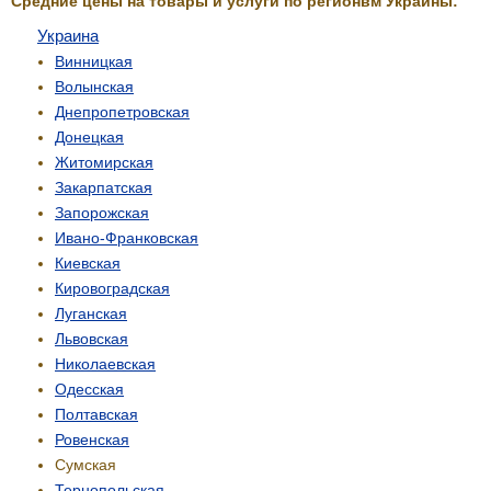
Средние цены на товары и услуги по регионвм Украины:
Украина
Винницкая
Волынская
Днепропетровская
Донецкая
Житомирская
Закарпатская
Запорожская
Ивано-Франковская
Киевская
Кировоградская
Луганская
Львовская
Николаевская
Одесская
Полтавская
Ровенская
Сумская
Тернопольская