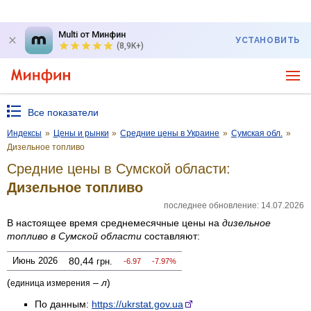
Multi от Минфин
УСТАНОВИТЬ
(8,9K+)
Все показатели
Индексы
»
Цены и рынки
»
Средние цены в Украине
»
Сумская обл.
»
Дизельное топливо
Средние цены в Сумской области:
Дизельное топливо
последнее обновление: 14.07.2026
В настоящее время среднемесячные цены на
дизельное
топливо
в Сумской области
составляют:
Июнь 2026
80,44
грн.
-6.97
-7.97%
(
–
л
)
единица измерения
По данным:
https://ukrstat.gov.ua