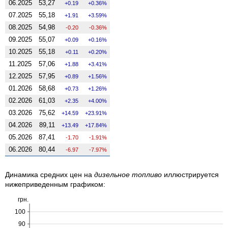
06.2025
53,27
0.19
0.36%
07.2025
55,18
1.91
3.59%
08.2025
54,98
-0.20
-0.36%
09.2025
55,07
0.09
0.16%
10.2025
55,18
0.11
0.20%
11.2025
57,06
1.88
3.41%
12.2025
57,95
0.89
1.56%
01.2026
58,68
0.73
1.26%
02.2026
61,03
2.35
4.00%
03.2026
75,62
14.59
23.91%
04.2026
89,11
13.49
17.84%
05.2026
87,41
-1.70
-1.91%
06.2026
80,44
-6.97
-7.97%
Динамика средних цен на
дизельное топливо
иллюстрируется
нижеприведенным графиком:
грн.
100
90