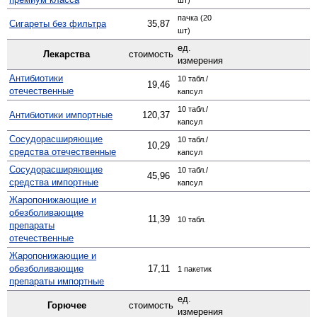
пачка (20
Сигареты без фильтра
35,87
шт)
ед.
Лекарства
стоимость
измерения
Антибиотики
10 табл./
19,46
отечественные
капсул
10 табл./
Антибиотики импортные
120,37
капсул
Сосудо­расширяющие
10 табл./
10,29
средства отечественные
капсул
Сосуд­орасширяющие
10 табл./
45,96
средства импортные
капсул
Жаро­понижающие и
обезболивающие
11,39
10 табл.
препараты
отечественные
Жаро­понижающие и
обезболивающие
17,11
1 пакетик
препараты импортные
ед.
Горючее
стоимость
измерения