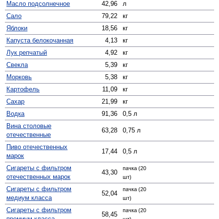
Масло подсолнечное
42,96
л
Сало
79,22
кг
Яблоки
18,56
кг
Капуста белокочанная
4,13
кг
Лук репчатый
4,92
кг
Свекла
5,39
кг
Морковь
5,38
кг
Картофель
11,09
кг
Сахар
21,99
кг
Водка
91,36
0,5 л
Вина столовые
63,28
0,75 л
отечественные
Пиво отечественных
17,44
0,5 л
марок
Сигареты с фильтром
пачка (20
43,30
отечественных марок
шт)
Сигареты с фильтром
пачка (20
52,04
медиум класса
шт)
Сигареты с фильтром
пачка (20
58,45
премиум класса
шт)