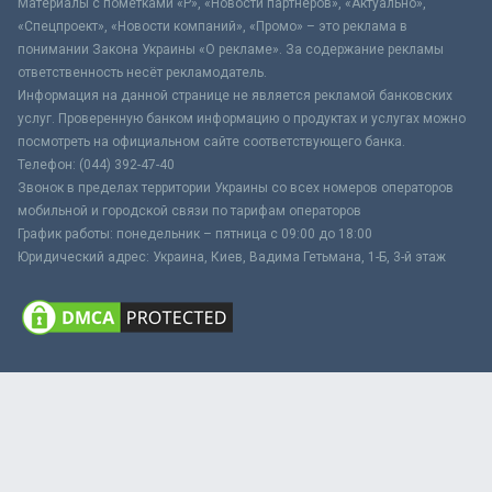
Материалы с пометками «Р», «Новости партнёров», «Актуально»,
«Спецпроект», «Новости компаний», «Промо» – это реклама в
понимании Закона Украины «О рекламе». За содержание рекламы
ответственность несёт рекламодатель.
Информация на данной странице не является рекламой банковских
услуг. Проверенную банком информацию о продуктах и услугах можно
посмотреть на официальном сайте соответствующего банка.
Телефон: (044) 392-47-40
Звонок в пределах территории Украины со всех номеров операторов
мобильной и городской связи по тарифам операторов
График работы: понедельник – пятница с 09:00 до 18:00
Юридический адрес: Украина, Киев, Вадима Гетьмана, 1-Б, 3-й этаж