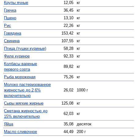
Крупы ячные
12,05
кг
Гречка
36,45
кг
Пшено
13,10
кг
Рис
22,26
кг
Говядина
153,42
кг
Свинина
107,55
кг
Птица (тушки куриные)
58,28
кг
Филе куриное
92,33
кг
Колбасы вареные
89,82
кг
первого сорта
Рыба мороженая
75,26
кг
Молоко пастеризованное
жирностью до 2,6%
26,02
1000 г
включительно
Сыры мягкие жирные
125,08
кг
Сметана жирностью до
62,03
кг
15% включительно
Яйца
35,08
десяток
Масло сливочное
44,49
200 г