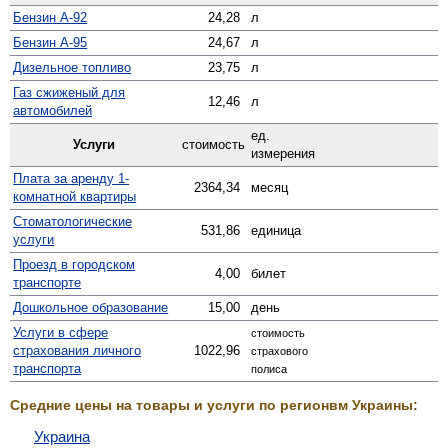
Бензин А-92
24,28
л
Бензин А-95
24,67
л
Дизельное топливо
23,75
л
Газ сжиженый для
12,46
л
автомобилей
ед.
Услуги
стоимость
измерения
Плата за аренду 1-
2364,34
месяц
комнатной квартиры
Стомато­логические
531,86
единица
услуги
Проезд в городском
4,00
билет
транспорте
Дошкольное образование
15,00
день
Услуги в сфере
стоимость
страхования личного
1022,96
страхового
транспорта
полиса
Средние цены на товары и услуги по регионвм Украины:
Украина