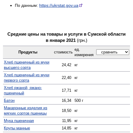
По данным:
https://ukrstat.gov.ua
Средние цены на товары и услуги в Сумской области
в январе 2021
(грн.)
ед.
Продукты
стоимость
измерения
Хлеб пшеничный из муки
24,42
кг
высшего сорта
Хлеб пшеничный из муки
22,40
кг
первого сорта
Хлеб ржаной, ржано-
17,71
кг
пшеничный
Батон
16,34
500 г
Макаронные изделия из
18,50
кг
мягких сортов пшеницы
Мука пшеничная
11,95
кг
Крупы манные
14,85
кг