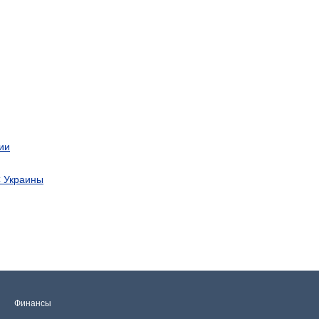
ии
С Украины
Финансы