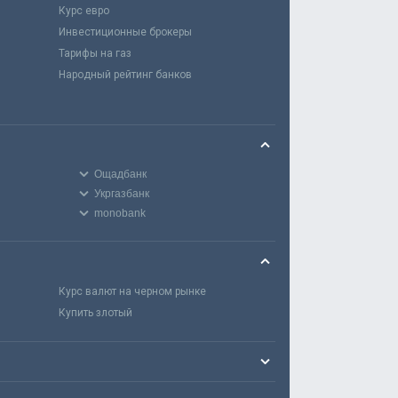
Курс евро
Инвестиционные брокеры
Тарифы на газ
Народный рейтинг банков
Ощадбанк
Укргазбанк
monobank
Курс валют на черном рынке
Купить злотый