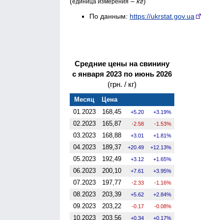
(
–
кг
)
единица измерения
По данным:
https://ukrstat.gov.ua
Средние цены на свинину
с января 2023 по июнь 2026
(грн. / кг)
Месяц
Цена
01.2023
168,45
5.20
3.19%
02.2023
165,87
-2.58
-1.53%
03.2023
168,88
3.01
1.81%
04.2023
189,37
20.49
12.13%
05.2023
192,49
3.12
1.65%
06.2023
200,10
7.61
3.95%
07.2023
197,77
-2.33
-1.16%
08.2023
203,39
5.62
2.84%
09.2023
203,22
-0.17
-0.08%
10.2023
203,56
0.34
0.17%