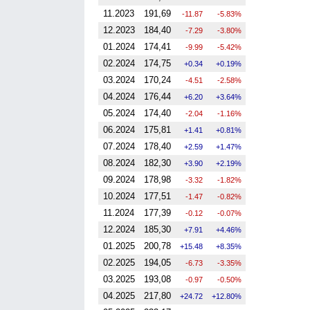
11.2023
191,69
-11.87
-5.83%
12.2023
184,40
-7.29
-3.80%
01.2024
174,41
-9.99
-5.42%
02.2024
174,75
0.34
0.19%
03.2024
170,24
-4.51
-2.58%
04.2024
176,44
6.20
3.64%
05.2024
174,40
-2.04
-1.16%
06.2024
175,81
1.41
0.81%
07.2024
178,40
2.59
1.47%
08.2024
182,30
3.90
2.19%
09.2024
178,98
-3.32
-1.82%
10.2024
177,51
-1.47
-0.82%
11.2024
177,39
-0.12
-0.07%
12.2024
185,30
7.91
4.46%
01.2025
200,78
15.48
8.35%
02.2025
194,05
-6.73
-3.35%
03.2025
193,08
-0.97
-0.50%
04.2025
217,80
24.72
12.80%