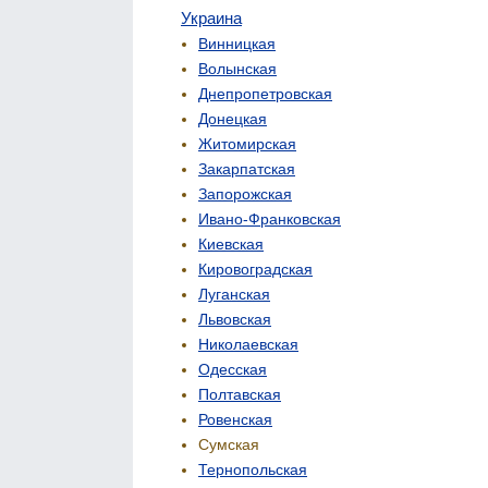
Украина
Винницкая
Волынская
Днепропетровская
Донецкая
Житомирская
Закарпатская
Запорожская
Ивано-Франковская
Киевская
Кировоградская
Луганская
Львовская
Николаевская
Одесская
Полтавская
Ровенская
Сумская
Тернопольская