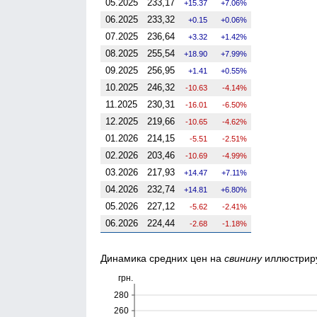
05.2025
233,17
15.37
7.06%
06.2025
233,32
0.15
0.06%
07.2025
236,64
3.32
1.42%
08.2025
255,54
18.90
7.99%
09.2025
256,95
1.41
0.55%
10.2025
246,32
-10.63
-4.14%
11.2025
230,31
-16.01
-6.50%
12.2025
219,66
-10.65
-4.62%
01.2026
214,15
-5.51
-2.51%
02.2026
203,46
-10.69
-4.99%
03.2026
217,93
14.47
7.11%
04.2026
232,74
14.81
6.80%
05.2026
227,12
-5.62
-2.41%
06.2026
224,44
-2.68
-1.18%
Динамика средних цен на
свинину
иллюстрир
грн.
280
260