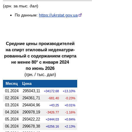
(
грн.
за
тыс. дал
)
По данным:
https://ukrstat.gov.ua
Средние цены производителей
на спирт этиловый неденатури­
рованный с содержанием спирта
не менее 80° с января 2024
по июнь 2026
(грн. / тыс. дал)
Месяц
Цена
01.2024
295043,11
34172.68
13.10%
02.2024
294361,71
-681.40
-0.23%
03.2024
294404,96
43.25
0.01%
04.2024
290978,19
-3426.77
-1.16%
05.2024
293422,22
2444.03
0.84%
06.2024
299678,38
6256.16
2.13%