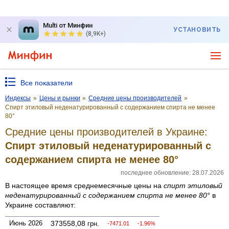
Multi от Минфин
УСТАНОВИТЬ
(8,9K+)
Все показатели
Индексы
»
Цены и рынки
»
Средние цены производителей
»
Спирт этиловый неденатури­рованный с содержанием спирта не менее 
80°
Средние цены производителей в Украине:
Спирт этиловый неденатури­рованный с
содержанием спирта не менее 80°
последнее обновление: 28.07.2026
В настоящее время среднемесячные цены на
спирт этиловый
неденатури­рованный с содержанием спирта не менее 80°
в
Украине составляют:
Июнь 2026
373558,08
грн.
-7471.01
-1.96%