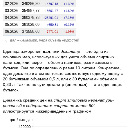
02.2026
349286,30
4797.18
1.39%
03.2026
354887,77
5601.47
1.60%
04.2026
380378,78
25491.01
7.18%
05.2026
381029,09
650.31
0.17%
06.2026
373558,08
-7471.01
-1.96%
дал
–
декалитр
, мера объема жидкостей
Единица измерения
дал
, или
декалитр
— это одна из
основных мер, используемых для учета объема спиртных
напитков, или, шире — объема напитков, разливаемых в
бутылки. Она по определению равна 10 литрам. Конкретнее,
один декалитр в этом контексте соответствует одному ящику с
20 бутылками объемом 0,5 л, или с 30 бутылками объемом
0,33 л. Так что по сути декалитр (он же
дал
) — это один ящик
бутылок.
Динамика средних цен на
спирт этиловый неденатури­
рованный с содержанием спирта не менее 80°
иллюстрируется нижеприведенным графиком:
грн. / тыс. дал
420000