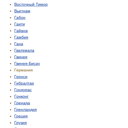
Восточный Тимор
Вьетнам
Габон
Гаити
Гайана
Гамбия
Гана
Гватемала
Гвинея
Гвинея-Бисау
Германия
Гернси
Гибралтар
Гондурас
Гонконг
Гренада
Гренландия
Греция
Грузия