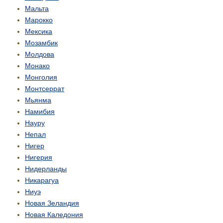
Мальта
Марокко
Мексика
Мозамбик
Молдова
Монако
Монголия
Монтсеррат
Мьянма
Намибия
Науру
Непал
Нигер
Нигерия
Нидерланды
Никарагуа
Ниуэ
Новая Зеландия
Новая Каледония