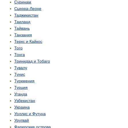
Суринам
Сьерра-Леоне
Таджикистан
Таиланд
Тайвань
Танзания
Теркс и Кайкос
Того
Тонга
Тринидад и Тобаго
Тувалу
Тунис
Туркмения
Турция
Уганда
Узбекистан
Украина
Уоллис и Футуна
Уругвай
Фарерские острова