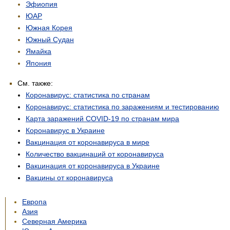
Эфиопия
ЮАР
Южная Корея
Южный Судан
Ямайка
Япония
См. также:
Коронавирус: статистика по странам
Коронавирус: статистика по заражениям и тестированию
Карта заражений COVID-19 по странам мира
Коронавирус в Украине
Вакцинация от коронавируса в мире
Количество вакцинаций от коронавируса
Вакцинация от коронавируса в Украине
Вакцины от коронавируса
Европа
Азия
Северная Америка