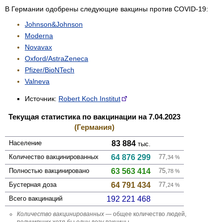
В Германии одобрены следующие вакцины против COVID-19:
Johnson&Johnson
Moderna
Novavax
Oxford/AstraZeneca
Pfizer/BioNTech
Valneva
Источник:
Robert Koch Institut
Текущая статистика по вакцинации на 7.04.2023
(Германия)
Население
83 884
тыс.
Количество вакцини­рованных
64 876 299
77,
34
%
Полностью вакцини­ровано
63 563 414
75,
78
%
Бустерная доза
64 791 434
77,
24
%
Всего вакцинаций
192 221 468
Количество вакцини­рованных
— общее количество людей,
получивших хотя бы одну дозу вакцины