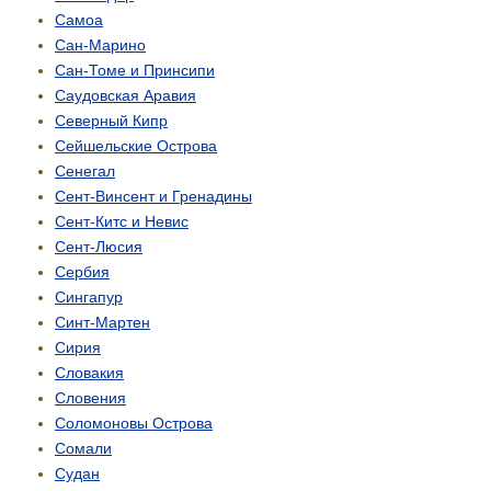
Самоа
Сан-Марино
Сан-Томе и Принсипи
Саудовская Аравия
Северный Кипр
Сейшельские Острова
Сенегал
Сент-Винсент и Гренадины
Сент-Китс и Невис
Сент-Люсия
Сербия
Сингапур
Синт-Мартен
Сирия
Словакия
Словения
Соломоновы Острова
Сомали
Судан