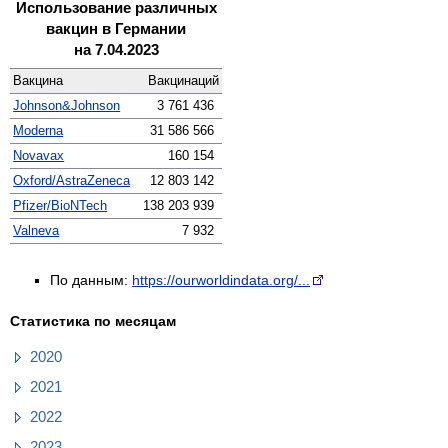
Использование различных
вакцин в Германии
на 7.04.2023
Вакцина
Вакцинаций
Johnson&Johnson
3 761 436
Moderna
31 586 566
Novavax
160 154
Oxford/AstraZeneca
12 803 142
Pfizer/BioNTech
138 203 939
Valneva
7 932
По данным:
https://ourworldindata.org/...
Статистика по месяцам
2020
2021
2022
2023