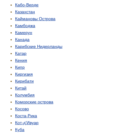
Кабо-Верде
Казахстан
Каймановы Острова
Камбоджа
Камерун
Канада
Карибские Нидерланды
Катар
Кения
Кипр
Киргизия
Кирибати
Китай
Колумбия
Коморские острова
Косово
Коста-Рика
Кот-д'Ивуар
Куба