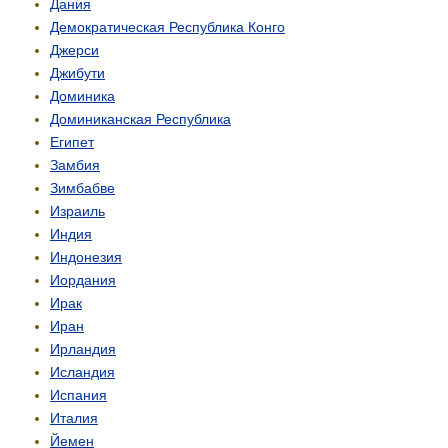
Дания
Демо­кратическая Республика Конго
Джерси
Джибути
Доминика
Доминиканская Республика
Египет
Замбия
Зимбабве
Израиль
Индия
Индонезия
Иордания
Ирак
Иран
Ирландия
Исландия
Испания
Италия
Йемен