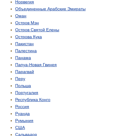
Норвегия
Объединенные Арабские Эмираты
Оман
Остров Мэн
Остров Святой Елены
Острова Кука
Пакистан
Палестина
Панама
Папуа-Новая Гвинея
Парагвай
Перу
Польша
Португалия
Республика Конго
Россия
Руанда
Румыния
США
Сальвадор