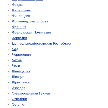
Фиджи
Филиппины
Финляндия
Фолклендские острова
Франция
Французская Полинезия
Хорватия
Центрально­африканская Республика
Чад
Черногория
Чехия
Чили
Швейцария
Швеция
Шри-Ланка
Эквадор
Экваториальная Гвинея
Эсватини
Эстония