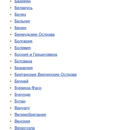
Бахрейн
Беларусь
Белиз
Бельгия
Бенин
Бермудские Острова
Болгария
Боливия
Босния и Герцеговина
Ботсвана
Бразилия
Британские Виргинские Острова
Бруней
Буркина-Фасо
Бурунди
Бутан
Вануату
Великобритания
Венгрия
Венесуэла