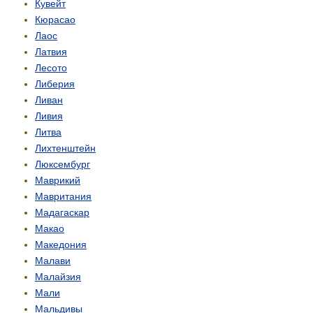
Кувейт
Кюрасао
Лаос
Латвия
Лесото
Либерия
Ливан
Ливия
Литва
Лихтенштейн
Люксембург
Маврикий
Мавритания
Мадагаскар
Макао
Македония
Малави
Малайзия
Мали
Мальдивы