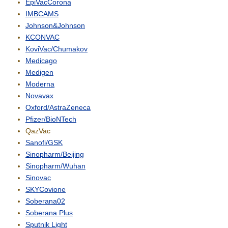
EpiVacCorona
IMBCAMS
Johnson&Johnson
KCONVAC
KoviVac/Chumakov
Medicago
Medigen
Moderna
Novavax
Oxford/AstraZeneca
Pfizer/BioNTech
QazVac
Sanofi/GSK
Sinopharm/Beijing
Sinopharm/Wuhan
Sinovac
SKYCovione
Soberana02
Soberana Plus
Sputnik Light