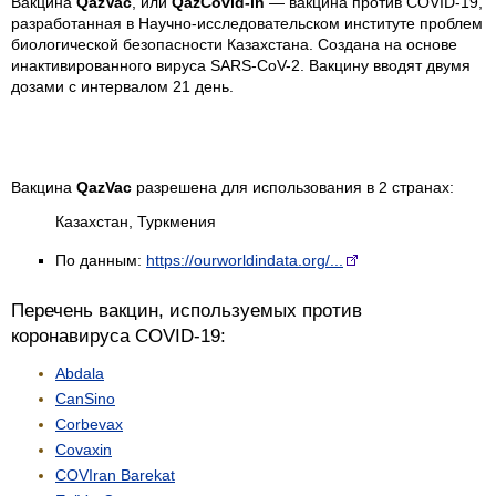
Вакцина
QazVac
, или
QazCovid-in
— вакцина против COVID-19,
разработанная в Научно-исследовательском институте проблем
биологической безопасности Казахстана. Создана на основе
инактивированного вируса SARS-CoV-2. Вакцину вводят двумя
дозами с интервалом 21 день.
Вакцина
QazVac
разрешена для использования в 2 странах:
Казахстан, Туркмения
По данным:
https://ourworldindata.org/...
Перечень вакцин, используемых против
коронавируса COVID-19:
Abdala
CanSino
Corbevax
Covaxin
COVIran Barekat