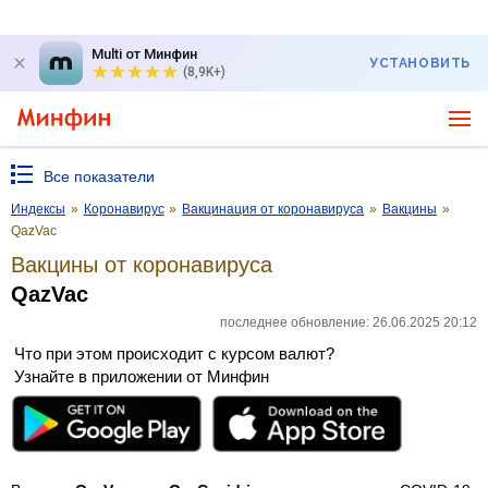
Multi от Минфин
УСТАНОВИТЬ
(8,9K+)
Все показатели
Индексы
»
Коронавирус
»
Вакцинация от коронавируса
»
Вакцины
»
QazVac
Вакцины от коронавируса
QazVac
последнее обновление: 26.06.2025 20:12
Что при этом происходит с курсом валют?
Узнайте в приложении от Минфин