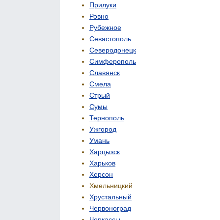
Прилуки
Ровно
Рубежное
Севастополь
Северодонецк
Симферополь
Славянск
Смела
Стрый
Сумы
Тернополь
Ужгород
Умань
Харцызск
Харьков
Херсон
Хмельницкий
Хрустальный
Червоноград
Черкассы