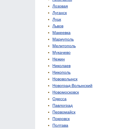
Лозовая
Луганск
Луцк
Львов
Макеевка
Мариуполь
Мелитополь
Мукачево
Нежин
Николаев
Никополь
Нововолынск
Новоград-Волынский
Новомосковск
Одесса
Павлоград
Первомайск
Покровск
Полтава