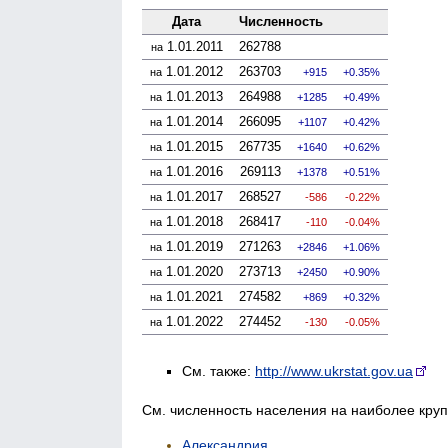
Дата
Численность
1.01.2011
262788
на
1.01.2012
263703
на
915
0.35%
1.01.2013
264988
на
1285
0.49%
1.01.2014
266095
на
1107
0.42%
1.01.2015
267735
на
1640
0.62%
1.01.2016
269113
на
1378
0.51%
1.01.2017
268527
на
-586
-0.22%
1.01.2018
268417
на
-110
-0.04%
1.01.2019
271263
на
2846
1.06%
1.01.2020
273713
на
2450
0.90%
1.01.2021
274582
на
869
0.32%
1.01.2022
274452
на
-130
-0.05%
См. также:
http://www.ukrstat.gov.ua
См. численность населения на наиболее кру
Александрия