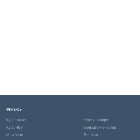
Финансы
Курс валют
Курс доллара
Курс НБУ
Банковские карты
Межбанк
Депозиты