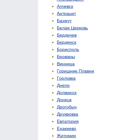
Алчевск
Антрацит
Бахмут
Белая Церковь
Бердичев
Бердянск
Борисполь
Бровары
Винница
Горишние Плавни
Горловка
Днепр
Должанск
Донецк
Дрогобыч
Дружковка
Евпатория
Енакиево
Житомир