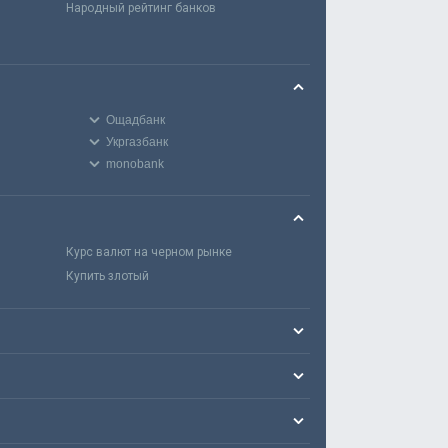
Народный рейтинг банков
Ощадбанк
Укргазбанк
monobank
Курс валют на черном рынке
Купить злотый