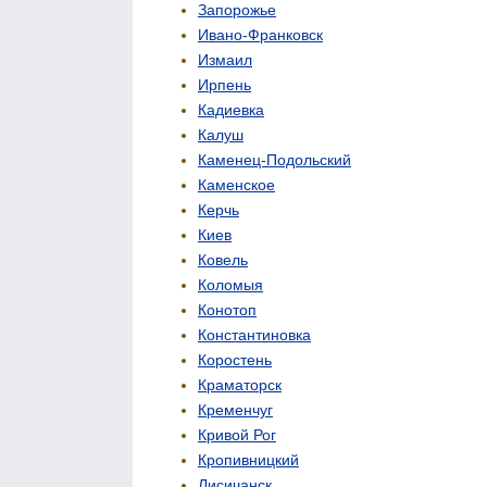
Запорожье
Ивано-Франковск
Измаил
Ирпень
Кадиевка
Калуш
Каменец-Подольский
Каменское
Керчь
Киев
Ковель
Коломыя
Конотоп
Константиновка
Коростень
Краматорск
Кременчуг
Кривой Рог
Кропивницкий
Лисичанск