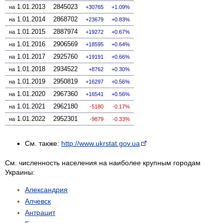
1.01.2013
2845023
на
30765
1.09%
1.01.2014
2868702
на
23679
0.83%
1.01.2015
2887974
на
19272
0.67%
1.01.2016
2906569
на
18595
0.64%
1.01.2017
2925760
на
19191
0.66%
1.01.2018
2934522
на
8762
0.30%
1.01.2019
2950819
на
16297
0.56%
1.01.2020
2967360
на
16541
0.56%
1.01.2021
2962180
на
-5180
-0.17%
1.01.2022
2952301
на
-9879
-0.33%
См. также:
http://www.ukrstat.gov.ua
См. численность населения на наиболее крупным городам
Украины:
Александрия
Алчевск
Антрацит