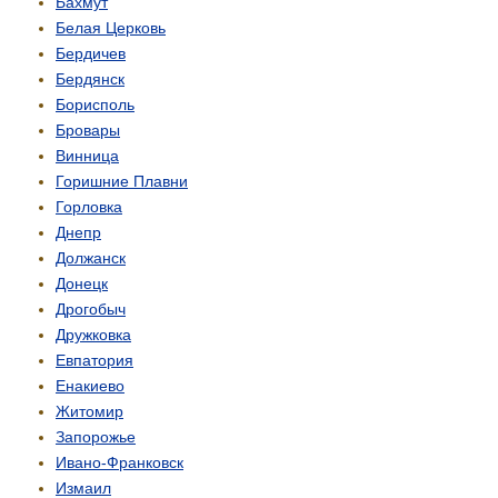
Бахмут
Белая Церковь
Бердичев
Бердянск
Борисполь
Бровары
Винница
Горишние Плавни
Горловка
Днепр
Должанск
Донецк
Дрогобыч
Дружковка
Евпатория
Енакиево
Житомир
Запорожье
Ивано-Франковск
Измаил