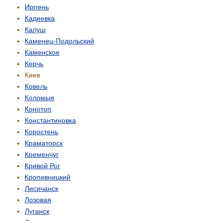
Ирпень
Кадиевка
Калуш
Каменец-Подольский
Каменское
Керчь
Киев
Ковель
Коломыя
Конотоп
Константиновка
Коростень
Краматорск
Кременчуг
Кривой Рог
Кропивницкий
Лисичанск
Лозовая
Луганск