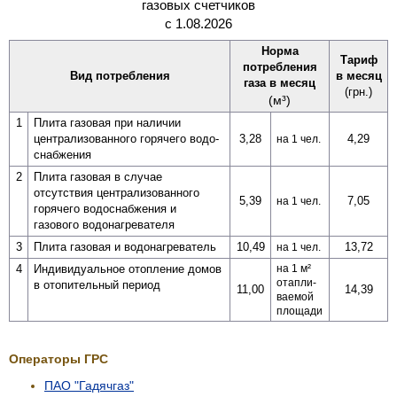
газовых счетчиков
с 1.08.2026
Норма
Тариф
потребления
Вид потребления
в месяц
газа в месяц
(грн.)
(м³)
1
Плита газовая при наличии
централи­­зованного горячего водо­­
3,28
4,29
на 1 чел.
снабжения
2
Плита газовая в случае
отсутствия централи­зованного
5,39
7,05
на 1 чел.
горячего водо­снабжения и
газового водо­нагревателя
3
Плита газовая и водо­нагреватель
10,49
13,72
на 1 чел.
4
Индивидуальное отопление домов
на 1 м²
отапли­
в отопительный период
11,00
14,39
ваемой
площади
Операторы ГРС
ПАО "Гадячгаз"