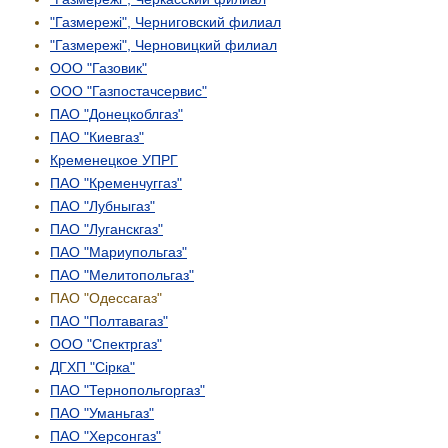
"Газмережі", Черниговский филиал
"Газмережі", Черновицкий филиал
ООО "Газовик"
ООО "Газпостачсервис"
ПАО "Донецкоблгаз"
ПАО "Киевгаз"
Кременецкое УПРГ
ПАО "Кременчуггаз"
ПАО "Лубныгаз"
ПАО "Луганскгаз"
ПАО "Мариупольгаз"
ПАО "Мелитопольгаз"
ПАО "Одессагаз"
ПАО "Полтавагаз"
ООО "Спектргаз"
ДГХП "Сірка"
ПАО "Тернопольгоргаз"
ПАО "Уманьгаз"
ПАО "Херсонгаз"