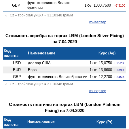
фунт стерлингов Велико­
GBP
1
1333,7500
Oz
-7.3100
британии
Oz – тройская унция = 31.10348 грамм
конвертер
Стоимость серебра на торгах LBM (London Silver Fixing)
на 7.04.2020
Код
Наименование
Курс (Ag)
валюты
USD
доллар США
1
15,0750
Oz
+0.5200
EUR
Евро
1
13,8600
Oz
+0.3900
GBP
фунт стерлингов Велико­британии
1
12,2700
Oz
+0.4500
Oz – тройская унция = 31.10348 грамм
конвертер
Стоимость платины на торгах LBM (London Platinum
Fixing) на 7.04.2020
Код
Наименование
Курс (Pt)
валюты