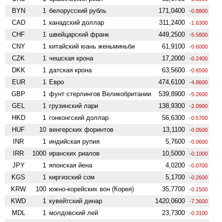
BYN
1
белорусский рубль
171,0400
-0.8800
CAD
1
канадский доллар
311,2400
-1.6300
CHF
1
швейцарский франк
449,2500
-5.5800
CNY
1
китайский юань женьминьби
61,9100
-0.6000
CZK
1
чешская крона
17,2000
-0.2400
DKK
1
датская крона
63,5600
-0.6500
EUR
1
Евро
474,6100
-4.8600
GBP
1
фунт стерлингов Велико­британии
539,8900
-5.2600
GEL
1
грузинский лари
138,9300
-2.0900
HKD
1
гонконгский доллар
56,6300
-0.5700
HUF
10
венгерских форинтов
13,1100
-0.0500
INR
1
индийская рупия
5,7600
-0.0600
IRR
1000
иранских риалов
10,5000
-0.1000
JPY
1
японская йена
4,0200
-0.0700
KGS
1
киргизский сом
5,1700
-0.2600
KRW
100
южно-корейских вон (Корея)
35,7700
-0.1500
KWD
1
кувейтский динар
1420,0600
-7.3600
MDL
1
молдовский лей
23,7300
-0.3100