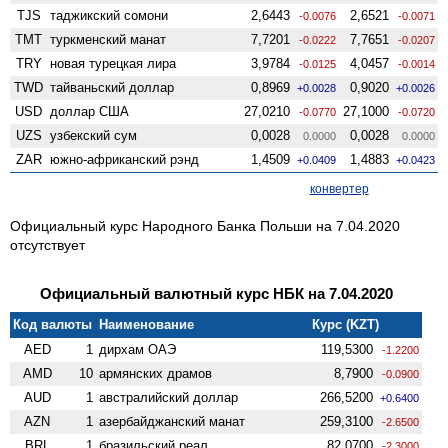
TJS
таджикский сомони
2,6443
2,6521
-0.0076
-0.0071
TMT
туркменский манат
7,7201
7,7651
-0.0222
-0.0207
TRY
новая турецкая лира
3,9784
4,0457
-0.0125
-0.0014
TWD
тайваньский доллар
0,8969
0,9020
+0.0028
+0.0026
USD
доллар США
27,0210
27,1000
-0.0770
-0.0720
UZS
узбекский сум
0,0028
0,0028
0.0000
0.0000
ZAR
южно-африканский рэнд
1,4509
1,4883
+0.0409
+0.0423
конвертер
Официальный курс Народного Банка Польши на 7.04.2020
отсутствует
Официальный валютный курс НБК на 7.04.2020
Код валюты
Наименование
Курс (KZT)
AED
1
дирхам ОАЭ
119,5300
-1.2200
AMD
10
армянских драмов
8,7900
-0.0900
AUD
1
австралийский доллар
266,5200
+0.6400
AZN
1
азербайджанский манат
259,3100
-2.6500
BRL
1
бразильский реал
82,0700
-2.3000