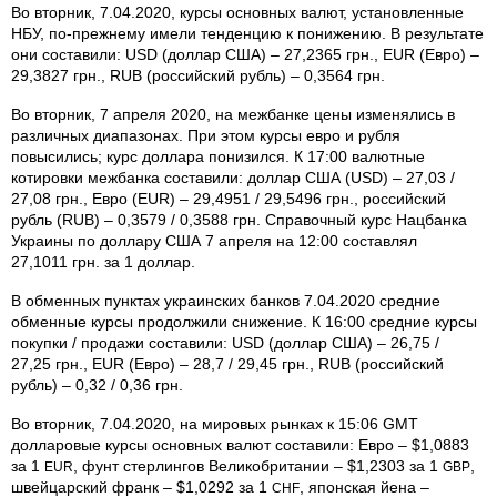
Во вторник, 7.04.2020, курсы основных валют, установленные
НБУ, по-прежнему имели тенденцию к понижению. В результате
они составили: USD (доллар США) – 27,2365 грн., EUR (Евро) –
29,3827 грн., RUB (российский рубль) – 0,3564 грн.
Во вторник, 7 апреля 2020, на межбанке цены изменялись в
различных диапазонах. При этом курсы евро и рубля
повысились; курс доллара понизился. К 17:00 валютные
котировки межбанка составили: доллар США (USD) – 27,03 /
27,08 грн., Евро (EUR) – 29,4951 / 29,5496 грн., российский
рубль (RUB) – 0,3579 / 0,3588 грн. Справочный курс Нацбанка
Украины по доллару США 7 апреля на 12:00 составлял
27,1011 грн. за 1 доллар.
В обменных пунктах украинских банков 7.04.2020 средние
обменные курсы продолжили снижение. К 16:00 средние курсы
покупки / продажи составили: USD (доллар США) – 26,75 /
27,25 грн., EUR (Евро) – 28,7 / 29,45 грн., RUB (российский
рубль) – 0,32 / 0,36 грн.
Во вторник, 7.04.2020, на мировых рынках к 15:06 GMT
долларовые курсы основных валют составили: Евро – $1,0883
за 1
, фунт стерлингов Велико­британии – $1,2303 за 1
,
EUR
GBP
швейцарский франк – $1,0292 за 1
, японская йена –
CHF