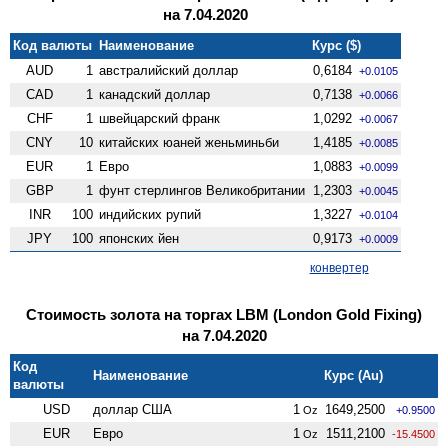
на 7.04.2020
Код валюты
Наименование
Курс ($)
AUD
1
австралийский доллар
0,6184
+0.0105
CAD
1
канадский доллар
0,7138
+0.0066
CHF
1
швейцарский франк
1,0292
+0.0067
CNY
10
китайских юаней женьминьби
1,4185
+0.0085
EUR
1
Евро
1,0883
+0.0099
GBP
1
фунт стерлингов Велико­британии
1,2303
+0.0045
INR
100
индийских рупий
1,3227
+0.0104
JPY
100
японских йен
0,9173
+0.0009
конвертер
Стоимость золота на торгах LBM (London Gold Fixing)
на 7.04.2020
Код
Наименование
Курс (Au)
валюты
USD
доллар США
1
1649,2500
Oz
+0.9500
EUR
Евро
1
1511,2100
Oz
-15.4500