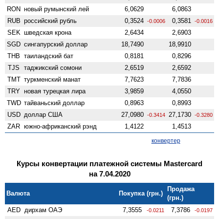
RON
новый румынский лей
6,0629
6,0863
RUB
российский рубль
0,3524
0,3581
-0.0006
-0.0016
SEK
шведская крона
2,6434
2,6903
SGD
сингапурский доллар
18,7490
18,9910
THB
таиландский бат
0,8181
0,8296
TJS
таджикский сомони
2,6519
2,6592
TMT
туркменский манат
7,7623
7,7836
TRY
новая турецкая лира
3,9859
4,0550
TWD
тайваньский доллар
0,8963
0,8993
USD
доллар США
27,0980
27,1730
-0.3414
-0.3280
ZAR
южно-африканский рэнд
1,4122
1,4513
конвертер
Курсы конвертации платежной системы Mastercard
на 7.04.2020
Продажа
Валюта
Покупка (грн.)
(грн.)
AED
дирхам ОАЭ
7,3555
7,3786
-0.0211
-0.0197