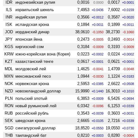
IDR
индонезийская рупия
0,0016
0,0017
0.0000
+0.0001
ILS
израильский шекель
7,4953
7,6002
+0.0436
+0.0159
INR
индийская рупия
0,3566
0,3587
+0.0012
+0.0020
ISK
исландская крона
0,1894
0,1899
+0.0011
+0.0011
JOD
иорданский динар
38,0610
38,2730
-0.1050
-0.1060
JPY
японская йена
0,2473
0,2493
-0.0005
-0.0014
KGS
киргизский сом
0,3184
0,3193
-0.0009
-0.0009
KRW
южно-корейская вона (Корея)
0,0223
0,0224
+0.0002
+0.0002
KZT
казахстанский тенге
0,0617
0,0621
+0.0001
+0.0001
MDL
молдовский лей
1,4625
1,4709
-0.0041
-0.0048
MXN
мексиканский песо
1,0944
1,1224
-0.0030
+0.0183
NOK
норвежская крона
2,5953
2,6622
+0.0385
+0.0508
NZD
ново­зеландский доллар
15,9990
16,3010
+0.1440
+0.1010
PLN
польский злотый
6,3853
6,5426
+0.0009
+0.0694
RON
новый румынский лей
6,0342
6,1253
-0.0096
+0.0339
RUB
российский рубль
0,3543
0,3603
+0.0039
+0.0031
SEK
шведская крона
2,6665
2,7216
+0.0105
+0.0339
SGD
сингапурский доллар
18,8520
19,0550
+0.0550
+0.0730
THB
таиландский бат
0,8210
0,8280
+0.0003
-0.0004