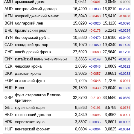
AMD
армянский драм
0,0541
0,0545
-0.0001
0.0000
AUD
австралийский доллар
16,4200
16,8210
+0.1830
+0.2320
AZN
азербайджанский манат
15,8940
15,9410
-0.0460
-0.0430
BGN
болгарский лев
15,0290
15,1120
+0.0920
+0.0890
BRL
бразильский реал
5,0928
5,2241
-0.0176
+0.0234
BYN
белорусский рубль
10,5880
10,6190
+0.0470
+0.0490
CAD
канадский доллар
19,1070
19,4340
+0.1050
+0.1420
CHF
швейцарский франк
27,5920
27,9640
-0.0680
+0.1290
CNY
китайский юань женьминьби
3,8365
3,8479
+0.0149
+0.0158
CZK
чешская крона
1,0596
1,0869
+0.0048
+0.0192
DKK
датская крона
3,9026
3,9651
-0.0057
+0.0233
EGP
египетский фунт
1,7225
1,7276
-0.0048
-0.0044
EUR
Евро
29,1390
29,6040
-0.0430
+0.1650
фунт стерлингов Велико­
GBP
32,8790
33,5580
-0.2100
+0.0650
британии
GEL
грузинский лари
8,5263
8,5789
-0.0191
-0.0174
HKD
гонконгский доллар
3,4849
3,4962
-0.0096
-0.0091
HRK
хорватская куна
3,8397
3,8601
+0.0035
+0.0092
HUF
венгерский форинт
0,0804
0,0825
+0.0004
+0.0014