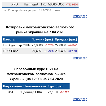
XPD
Палладий
1
58860,8000
Oz
-781.9600
Oz – тройская унция = 31.10348 грамм
конвертер
Котировки межбанковского валютного
рынка Украины на 7.04.2020
Валюта
Покупка (грн.)
Продажа (грн.)
USD
доллар США
27,0300
27,0800
-0.0700
-0.0700
EUR
Евро
29,4951
29,5496
+0.2326
+0.2331
конвертер
Справочный курс НБУ на
межбанковском валютном рынке
Украины (на 12:00) на 7.04.2020
Код валюты
Наименование
Курс (грн.)
USD
1
доллар США
27,1011
-0.1572
конвертер