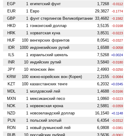
EGP
1
египетский фунт
1,7268
-0.0112
EUR
1
Евро
29,3827
-0.1774
GBP
1
фунт стерлингов Велико­британии
33,4682
-0.1582
HKD
1
гонконгский доллар
3,5135
-0.0168
HRK
1
хорватская куна
3,8531
-0.0223
HUF
100
венгерских форинтов
8,0541
-0.0327
IDR
1000
индонезийских рупий
1,6588
-0.0058
ILS
1
израильский шекель
7,5268
+0.0024
INR
10
индийских рупий
3,5840
-0.0180
JPY
10
японских йен
2,4993
-0.0250
KRW
100
южно-корейских вон (Корея)
2,2155
-0.0084
KZT
100
казахстанских тенге
6,2032
+0.0345
MDL
1
молдовский лей
1,4688
-0.0166
MXN
1
мексиканский песо
1,0860
-0.0223
NOK
1
норвежская крона
2,5881
-0.0359
NZD
1
ново­зеландский доллар
16,1540
+0.1148
PLN
1
польский злотый
6,4354
-0.0312
RON
1
новый румынский лей
6,0808
-0.0381
RUB
10
российских рублей
3,5636
-0.0061