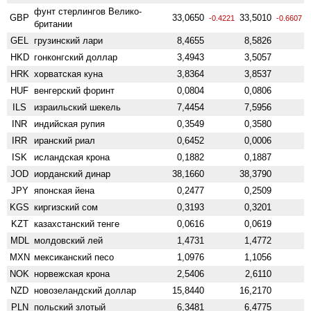
фунт стерлингов Велико­
GBP
33,0650
33,5010
-0.4221
-0.6607
британии
GEL
грузинский лари
8,4655
8,5826
HKD
гонконгский доллар
3,4943
3,5057
HRK
хорватская куна
3,8364
3,8537
HUF
венгерский форинт
0,0804
0,0806
ILS
израильский шекель
7,4454
7,5956
INR
индийская рупия
0,3549
0,3580
IRR
иранский риал
0,6452
0,0006
ISK
исландская крона
0,1882
0,1887
JOD
иорданский динар
38,1660
38,3790
JPY
японская йена
0,2477
0,2509
KGS
киргизский сом
0,3193
0,3201
KZT
казахстанский тенге
0,0616
0,0619
MDL
молдовский лей
1,4731
1,4772
MXN
мексиканский песо
1,0976
1,1056
NOK
норвежская крона
2,5406
2,6110
NZD
ново­зеландский доллар
15,8440
16,2170
PLN
польский злотый
6,3481
6,4775