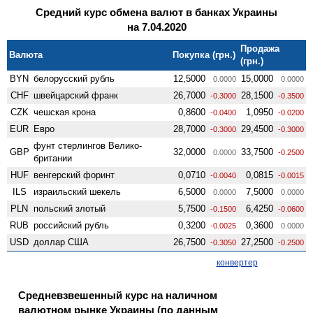
Средний курс обмена валют в банках Украины
на 7.04.2020
Продажа
Валюта
Покупка (грн.)
(грн.)
BYN
белорусский рубль
12,5000
15,0000
0.0000
0.0000
CHF
швейцарский франк
26,7000
28,1500
-0.3000
-0.3500
CZK
чешская крона
0,8600
1,0950
-0.0400
-0.0200
EUR
Евро
28,7000
29,4500
-0.3000
-0.3000
фунт стерлингов Велико­
GBP
32,0000
33,7500
0.0000
-0.2500
британии
HUF
венгерский форинт
0,0710
0,0815
-0.0040
-0.0015
ILS
израильский шекель
6,5000
7,5000
0.0000
0.0000
PLN
польский злотый
5,7500
6,4250
-0.1500
-0.0600
RUB
российский рубль
0,3200
0,3600
-0.0025
0.0000
USD
доллар США
26,7500
27,2500
-0.3050
-0.2500
конвертер
Средневзвешенный курс на наличном
валютном рынке Украины (по данным