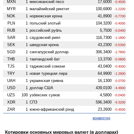
MXN
1
мексиканский песо
17,6000
-0.4500
MYR
1
малайзийский ринггит
100,6900
-1.2200
NOK
1
норвежская крона
41,8900
-0.7700
PLN
1
польский злотый
104,3200
-0.4000
RUB
1
российский рубль
5,7500
-0.0400
SAR
1
саудовский риял
116,7300
-1.1800
SEK
1
шведская крона
43,2300
-0.5300
SGD
1
сингапурский доллар
306,3400
-2.7800
THB
1
таиландский бат
13,3700
-0.0800
TJS
1
таджикский сомони
43,0400
-0.4000
TRY
1
новая турецкая лира
64,9900
-1.2900
UAH
1
украинская гривна
16,1300
-0.0700
USD
1
доллар США
439,0100
-4.4900
UZS
100
узбекских сумов
4,5800
-0.0400
XDR
1
СПЗ
596,3400
-9.3200
ZAR
1
южно-африканский рэнд
23,2600
-0.4500
конвертер
Котировки основных мировых валют (в долларах)