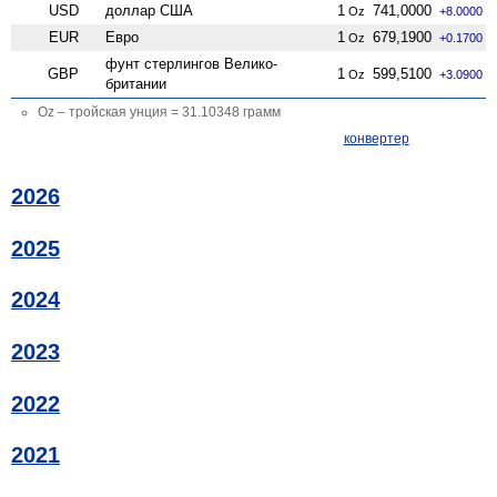
USD
доллар США
1
741,0000
Oz
+8.0000
EUR
Евро
1
679,1900
Oz
+0.1700
фунт стерлингов Велико­
GBP
1
599,5100
Oz
+3.0900
британии
Oz – тройская унция = 31.10348 грамм
конвертер
2026
2025
2024
2023
2022
2021