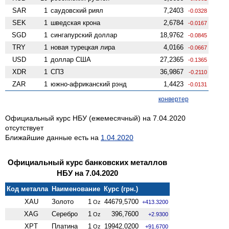
SAR
1
саудовский риял
7,2403
-0.0328
SEK
1
шведская крона
2,6784
-0.0167
SGD
1
сингапурский доллар
18,9762
-0.0845
TRY
1
новая турецкая лира
4,0166
-0.0667
USD
1
доллар США
27,2365
-0.1365
XDR
1
СПЗ
36,9867
-0.2110
ZAR
1
южно-африканский рэнд
1,4423
-0.0131
конвертер
Официальный курс НБУ (ежемесячный) на 7.04.2020
отсутствует
Ближайшие данные есть на
1.04.2020
Официальный курс банковских металлов
НБУ на 7.04.2020
Код металла
Наименование
Курс (грн.)
XAU
Золото
1
44679,5700
Oz
+413.3200
XAG
Серебро
1
396,7600
Oz
+2.9300
XPT
Платина
1
19942,0200
Oz
+91.6700