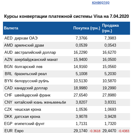
конвертер
Курсы конвертации платежной системы Visa на 7.04.2020
Продажа
Валюта
Покупка (грн.)
(грн.)
AED
дирхам ОАЭ
7,3766
7,3983
AMD
армянский драм
0,0539
0,0543
AUD
австралийский доллар
16,2290
16,6270
AZN
азербайджанский манат
15,9400
16,0500
BGN
болгарский лев
14,9160
15,0560
BRL
бразильский реал
5,1008
5,2030
BYN
белорусский рубль
10,5130
10,5870
CAD
канадский доллар
18,9980
19,2990
CHF
швейцарский франк
27,6540
27,8980
CNY
китайский юань женьминьби
3,8207
3,8331
CZK
чешская крона
1,0536
1,0693
DKK
датская крона
3,9078
3,9428
EGP
египетский фунт
1,7131
1,7320
EUR
Евро
29,1740
29,4470
-0.3618
-0.4383