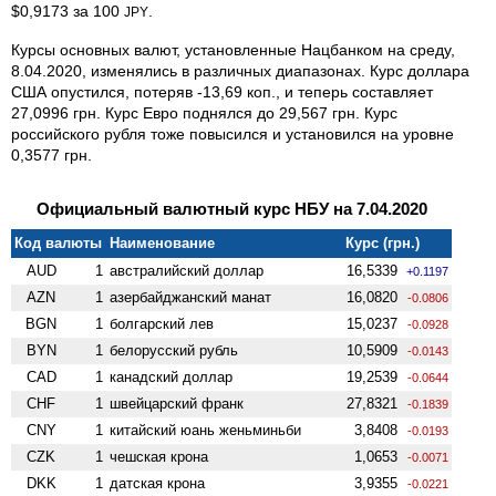
$0,9173 за 100
.
JPY
Курсы основных валют, установленные Нацбанком на среду,
8.04.2020, изменялись в различных диапазонах. Курс доллара
США опустился, потеряв -13,69 коп., и теперь составляет
27,0996 грн. Курс Евро поднялся до 29,567 грн. Курс
российского рубля тоже повысился и установился на уровне
0,3577 грн.
Официальный валютный курс НБУ на 7.04.2020
Код валюты
Наименование
Курс (грн.)
AUD
1
австралийский доллар
16,5339
+0.1197
AZN
1
азербайджанский манат
16,0820
-0.0806
BGN
1
болгарский лев
15,0237
-0.0928
BYN
1
белорусский рубль
10,5909
-0.0143
CAD
1
канадский доллар
19,2539
-0.0644
CHF
1
швейцарский франк
27,8321
-0.1839
CNY
1
китайский юань женьминьби
3,8408
-0.0193
CZK
1
чешская крона
1,0653
-0.0071
DKK
1
датская крона
3,9355
-0.0221