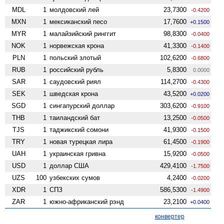
MDL
1
молдовский лей
23,7300
-0.4200
MXN
1
мексиканский песо
17,7600
+0.1500
MYR
1
малайзийский ринггит
98,8300
-0.0400
NOK
1
норвежская крона
41,3300
-0.1400
PLN
1
польский злотый
102,6200
-0.6800
RUB
1
российский рубль
5,8300
0.0000
SAR
1
саудовский риял
114,2700
-0.4300
SEK
1
шведская крона
43,5200
+0.0200
SGD
1
сингапурский доллар
303,6200
-0.9100
THB
1
таиландский бат
13,2500
-0.0500
TJS
1
таджикский сомони
41,9300
-0.1500
TRY
1
новая турецкая лира
61,4500
-0.1900
UAH
1
украинская гривна
15,9200
-0.0500
USD
1
доллар США
429,4100
-1.7500
UZS
100
узбекских сумов
4,2400
-0.0200
XDR
1
СПЗ
586,5300
-1.4900
ZAR
1
южно-африканский рэнд
23,2100
+0.0400
конвертер