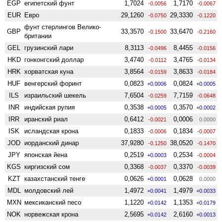
EGP
египетский фунт
1,7024
1,7170
-0.0056
-0.0067
EUR
Евро
29,1260
29,3330
-0.0750
-0.1220
фунт стерлингов Велико­
GBP
33,3570
33,6470
-0.1500
-0.2160
британии
GEL
грузинский лари
8,3113
8,4455
-0.0496
-0.0156
HKD
гонконгский доллар
3,4740
3,4765
-0.0112
-0.0134
HRK
хорватская куна
3,8564
3,8633
-0.0159
-0.0184
HUF
венгерский форинт
0,0823
0,0824
+0.0006
+0.0005
ILS
израильский шекель
7,6504
7,7159
-0.0259
-0.0648
INR
индийская рупия
0,3538
0,3570
+0.0005
+0.0002
IRR
иранский риал
0,6412
0,0006
-0.0021
0.0000
ISK
исландская крона
0,1833
0,1834
-0.0006
-0.0007
JOD
иорданский динар
37,9280
38,0520
-0.1250
-0.1470
JPY
японская йена
0,2519
0,2534
+0.0003
-0.0004
KGS
киргизский сом
0,3368
0,3370
-0.0037
-0.0039
KZT
казахстанский тенге
0,0626
0,0628
+0.0001
0.0000
MDL
молдовский лей
1,4972
1,4979
+0.0041
+0.0033
MXN
мексиканский песо
1,1220
1,1353
+0.0142
+0.0179
NOK
норвежская крона
2,5695
2,6160
+0.0142
+0.0013