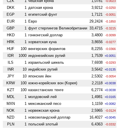
CZK
1
чешская крона
1,0781
-0.0023
DKK
1
датская крона
3,9212
-0.0250
EGP
1
египетский фунт
1,7121
-0.0051
EUR
1
Евро
29,2424
-0.1850
GBP
1
фунт стерлингов Велико­британии
33,4715
-0.3215
HKD
1
гонконгский доллар
3,4800
-0.0099
HRK
1
хорватская куна
3,8656
-0.0277
HUF
100
венгерских форинтов
8,2255
-0.0366
IDR
1000
индонезийских рупий
1,7539
+0.0051
ILS
1
израильский шекель
7,6938
-0.0293
INR
10
индийских рупий
3,5642
+0.0135
JPY
10
японских йен
2,5302
-0.0054
KRW
100
южно-корейских вон (Корея)
2,2118
+0.0038
KZT
100
казахстанских тенге
6,2774
+0.0038
MDL
1
молдовский лей
1,4981
+0.0165
MXN
1
мексиканский песо
1,1159
+0.0082
NOK
1
норвежская крона
2,5965
-0.0124
NZD
1
ново­зеландский доллар
16,4027
+0.0045
PLN
1
польский злотый
6,4363
-0.0332