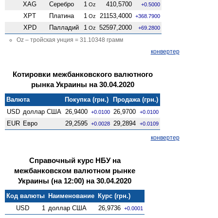
XAG
Серебро
1
410,5700
Oz
+0.5000
XPT
Платина
1
21153,4000
Oz
+368.7900
XPD
Палладий
1
52597,2000
Oz
+69.2800
Oz – тройская унция = 31.10348 грамм
конвертер
Котировки межбанковского валютного
рынка Украины на 30.04.2020
Валюта
Покупка (грн.)
Продажа (грн.)
USD
доллар США
26,9400
26,9700
+0.0100
+0.0100
EUR
Евро
29,2595
29,2894
+0.0028
+0.0109
конвертер
Справочный курс НБУ на
межбанковском валютном рынке
Украины (на 12:00) на 30.04.2020
Код валюты
Наименование
Курс (грн.)
USD
1
доллар США
26,9736
+0.0001