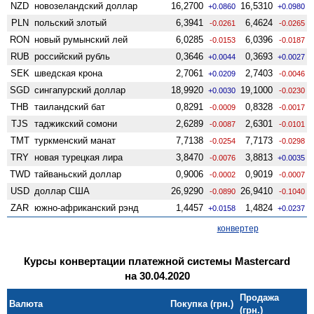
NZD
ново­зеландский доллар
16,2700
16,5310
+0.0860
+0.0980
PLN
польский злотый
6,3941
6,4624
-0.0261
-0.0265
RON
новый румынский лей
6,0285
6,0396
-0.0153
-0.0187
RUB
российский рубль
0,3646
0,3693
+0.0044
+0.0027
SEK
шведская крона
2,7061
2,7403
+0.0209
-0.0046
SGD
сингапурский доллар
18,9920
19,1000
+0.0030
-0.0230
THB
таиландский бат
0,8291
0,8328
-0.0009
-0.0017
TJS
таджикский сомони
2,6289
2,6301
-0.0087
-0.0101
TMT
туркменский манат
7,7138
7,7173
-0.0254
-0.0298
TRY
новая турецкая лира
3,8470
3,8813
-0.0076
+0.0035
TWD
тайваньский доллар
0,9006
0,9019
-0.0002
-0.0007
USD
доллар США
26,9290
26,9410
-0.0890
-0.1040
ZAR
южно-африканский рэнд
1,4457
1,4824
+0.0158
+0.0237
конвертер
Курсы конвертации платежной системы Mastercard
на 30.04.2020
Продажа
Валюта
Покупка (грн.)
(грн.)