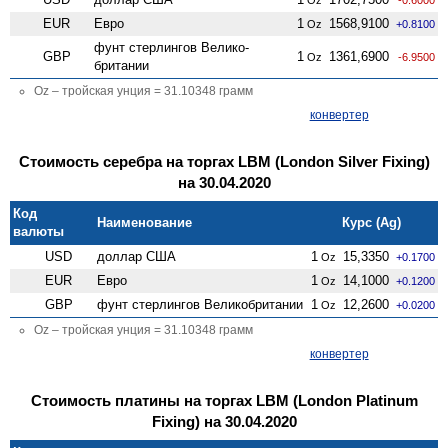
EUR
Евро
1
1568,9100
Oz
+0.8100
фунт стерлингов Велико­
GBP
1
1361,6900
Oz
-6.9500
британии
Oz – тройская унция = 31.10348 грамм
конвертер
Стоимость серебра на торгах LBM (London Silver Fixing)
на 30.04.2020
Код
Наименование
Курс (Ag)
валюты
USD
доллар США
1
15,3350
Oz
+0.1700
EUR
Евро
1
14,1000
Oz
+0.1200
GBP
фунт стерлингов Велико­британии
1
12,2600
Oz
+0.0200
Oz – тройская унция = 31.10348 грамм
конвертер
Стоимость платины на торгах LBM (London Platinum
Fixing) на 30.04.2020