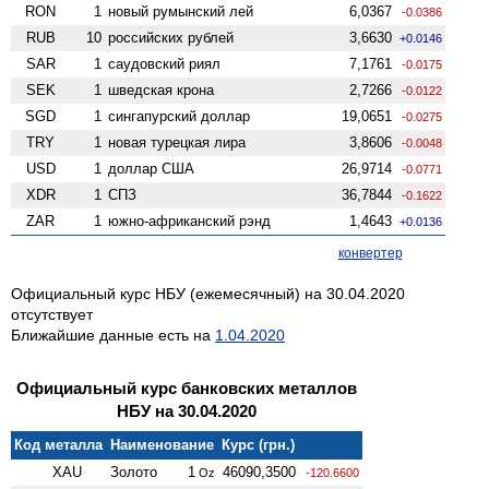
RON
1
новый румынский лей
6,0367
-0.0386
RUB
10
российских рублей
3,6630
+0.0146
SAR
1
саудовский риял
7,1761
-0.0175
SEK
1
шведская крона
2,7266
-0.0122
SGD
1
сингапурский доллар
19,0651
-0.0275
TRY
1
новая турецкая лира
3,8606
-0.0048
USD
1
доллар США
26,9714
-0.0771
XDR
1
СПЗ
36,7844
-0.1622
ZAR
1
южно-африканский рэнд
1,4643
+0.0136
конвертер
Официальный курс НБУ (ежемесячный) на 30.04.2020
отсутствует
Ближайшие данные есть на
1.04.2020
Официальный курс банковских металлов
НБУ на 30.04.2020
Код металла
Наименование
Курс (грн.)
XAU
Золото
1
46090,3500
Oz
-120.6600