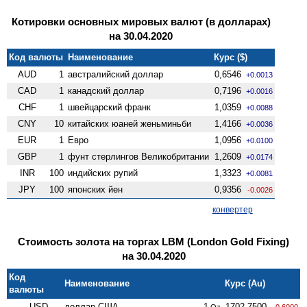
Котировки основных мировых валют (в долларах)
на 30.04.2020
Код валюты
Наименование
Курс ($)
AUD
1
австралийский доллар
0,6546
+0.0013
CAD
1
канадский доллар
0,7196
+0.0016
CHF
1
швейцарский франк
1,0359
+0.0088
CNY
10
китайских юаней женьминьби
1,4166
+0.0036
EUR
1
Евро
1,0956
+0.0100
GBP
1
фунт стерлингов Велико­британии
1,2609
+0.0174
INR
100
индийских рупий
1,3323
+0.0081
JPY
100
японских йен
0,9356
-0.0026
конвертер
Стоимость золота на торгах LBM (London Gold Fixing)
на 30.04.2020
Код
Наименование
Курс (Au)
валюты
USD
доллар США
1
1702,7500
Oz
-0.6000