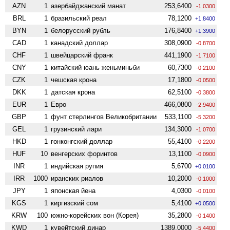
AZN
1
азербайджанский манат
253,6400
-1.0300
BRL
1
бразильский реал
78,1200
+1.8400
BYN
1
белорусский рубль
176,8400
+1.3900
CAD
1
канадский доллар
308,0900
-0.8700
CHF
1
швейцарский франк
441,1900
-1.7100
CNY
1
китайский юань женьминьби
60,7300
-0.2100
CZK
1
чешская крона
17,1800
-0.0500
DKK
1
датская крона
62,5100
-0.3800
EUR
1
Евро
466,0800
-2.9400
GBP
1
фунт стерлингов Велико­британии
533,1100
-5.3200
GEL
1
грузинский лари
134,3000
-1.0700
HKD
1
гонконгский доллар
55,4100
-0.2200
HUF
10
венгерских форинтов
13,1100
-0.0900
INR
1
индийская рупия
5,6700
+0.0100
IRR
1000
иранских риалов
10,2000
-0.1000
JPY
1
японская йена
4,0300
-0.0100
KGS
1
киргизский сом
5,4100
+0.0500
KRW
100
южно-корейских вон (Корея)
35,2800
-0.1400
KWD
1
кувейтский динар
1389,0000
-5.4400