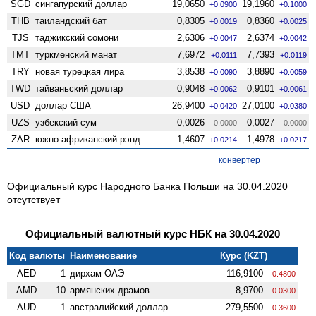
SGD
сингапурский доллар
19,0650
19,1960
+0.0900
+0.1000
THB
таиландский бат
0,8305
0,8360
+0.0019
+0.0025
TJS
таджикский сомони
2,6306
2,6374
+0.0047
+0.0042
TMT
туркменский манат
7,6972
7,7393
+0.0111
+0.0119
TRY
новая турецкая лира
3,8538
3,8890
+0.0090
+0.0059
TWD
тайваньский доллар
0,9048
0,9101
+0.0062
+0.0061
USD
доллар США
26,9400
27,0100
+0.0420
+0.0380
UZS
узбекский сум
0,0026
0,0027
0.0000
0.0000
ZAR
южно-африканский рэнд
1,4607
1,4978
+0.0214
+0.0217
конвертер
Официальный курс Народного Банка Польши на 30.04.2020
отсутствует
Официальный валютный курс НБК на 30.04.2020
Код валюты
Наименование
Курс (KZT)
AED
1
дирхам ОАЭ
116,9100
-0.4800
AMD
10
армянских драмов
8,9700
-0.0300
AUD
1
австралийский доллар
279,5500
-0.3600