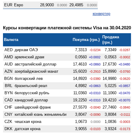
EUR
Евро
28,9000
29,4985
0.0000
0.0000
конвертер
Курсы конвертации платежной системы Visa на 30.04.2020
Продажа
Валюта
Покупка (грн.)
(грн.)
AED
дирхам ОАЭ
7,3313
7,3349
-0.0234
-0.0287
AMD
армянский драм
0,0560
0,0563
+0.0002
-0.0002
AUD
австралийский доллар
17,4610
17,6730
+0.0860
+0.0480
AZN
азербайджанский манат
15,6020
15,8990
-0.2910
-0.0760
BGN
болгарский лев
14,8920
14,9980
-0.0380
-0.0620
BRL
бразильский реал
4,8982
5,0225
+0.0863
+0.0857
BYN
белорусский рубль
11,0360
11,1060
+0.0310
+0.0470
CAD
канадский доллар
19,2250
19,4210
+0.0310
+0.0070
CHF
швейцарский франк
27,5570
27,7460
-0.0040
-0.0840
CNY
китайский юань женьминьби
3,8047
3,8084
-0.0090
-0.0111
CZK
чешская крона
1,0673
1,0836
0.0000
-0.0003
DKK
датская крона
3,9055
3,9324
-0.0103
-0.0173