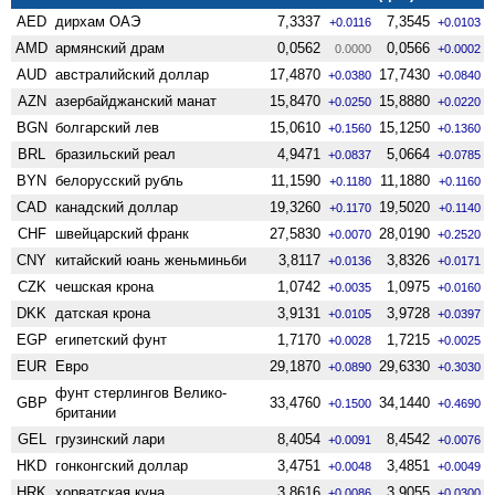
AED
дирхам ОАЭ
7,3337
7,3545
+0.0116
+0.0103
AMD
армянский драм
0,0562
0,0566
0.0000
+0.0002
AUD
австралийский доллар
17,4870
17,7430
+0.0380
+0.0840
AZN
азербайджанский манат
15,8470
15,8880
+0.0250
+0.0220
BGN
болгарский лев
15,0610
15,1250
+0.1560
+0.1360
BRL
бразильский реал
4,9471
5,0664
+0.0837
+0.0785
BYN
белорусский рубль
11,1590
11,1880
+0.1180
+0.1160
CAD
канадский доллар
19,3260
19,5020
+0.1170
+0.1140
CHF
швейцарский франк
27,5830
28,0190
+0.0070
+0.2520
CNY
китайский юань женьминьби
3,8117
3,8326
+0.0136
+0.0171
CZK
чешская крона
1,0742
1,0975
+0.0035
+0.0160
DKK
датская крона
3,9131
3,9728
+0.0105
+0.0397
EGP
египетский фунт
1,7170
1,7215
+0.0028
+0.0025
EUR
Евро
29,1870
29,6330
+0.0890
+0.3030
фунт стерлингов Велико­
GBP
33,4760
34,1440
+0.1500
+0.4690
британии
GEL
грузинский лари
8,4054
8,4542
+0.0091
+0.0076
HKD
гонконгский доллар
3,4751
3,4851
+0.0048
+0.0049
HRK
хорватская куна
3,8616
3,9055
+0.0086
+0.0300