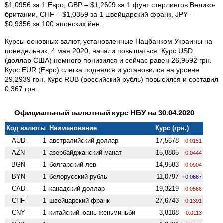
$1,0956 за 1 Евро, GBP – $1,2609 за 1 фунт стерлингов Велико­
британии, CHF – $1,0359 за 1 швейцарский франк, JPY –
$0,9356 за 100 японских йен.
Курсы основных валют, установленные Нацбанком Украины на
понедельник, 4 мая 2020, начали повышаться. Курс USD
(доллар США) немного понизился и сейчас равен 26,9592 грн.
Курс EUR (Евро) слегка поднялся и установился на уровне
29,2939 грн. Курс RUB (российский рубль) повысился и составил
0,367 грн.
Официальный валютный курс НБУ на 30.04.2020
Код валюты
Наименование
Курс (грн.)
AUD
1
австралийский доллар
17,5678
-0.0151
AZN
1
азербайджанский манат
15,8805
-0.0444
BGN
1
болгарский лев
14,9583
-0.0904
BYN
1
белорусский рубль
11,0797
+0.0687
CAD
1
канадский доллар
19,3219
-0.0566
CHF
1
швейцарский франк
27,6743
-0.1391
CNY
1
китайский юань женьминьби
3,8108
-0.0113