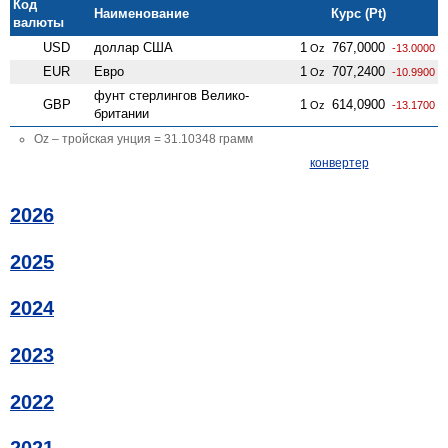
Код
Наименование
Курс (Pt)
валюты
USD
доллар США
1
767,0000
Oz
-13.0000
EUR
Евро
1
707,2400
Oz
-10.9900
фунт стерлингов Велико­
GBP
1
614,0900
Oz
-13.1700
британии
Oz – тройская унция = 31.10348 грамм
конвертер
2026
2025
2024
2023
2022