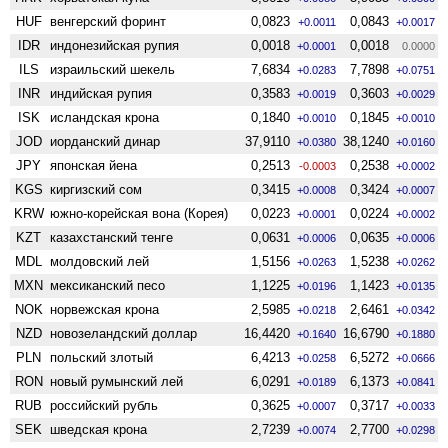
HUF
венгерский форинт
0,0823
0,0843
+0.0011
+0.0017
IDR
индонезийская рупия
0,0018
0,0018
+0.0001
0.0000
ILS
израильский шекель
7,6834
7,7898
+0.0283
+0.0751
INR
индийская рупия
0,3583
0,3603
+0.0019
+0.0029
ISK
исландская крона
0,1840
0,1845
+0.0010
+0.0010
JOD
иорданский динар
37,9110
38,1240
+0.0380
+0.0160
JPY
японская йена
0,2513
0,2538
-0.0003
+0.0002
KGS
киргизский сом
0,3415
0,3424
+0.0008
+0.0007
KRW
южно-корейская вона (Корея)
0,0223
0,0224
+0.0001
+0.0002
KZT
казахстанский тенге
0,0631
0,0635
+0.0006
+0.0006
MDL
молдовский лей
1,5156
1,5238
+0.0263
+0.0262
MXN
мексиканский песо
1,1225
1,1423
+0.0196
+0.0135
NOK
норвежская крона
2,5985
2,6461
+0.0218
+0.0342
NZD
ново­зеландский доллар
16,4420
16,6790
+0.1640
+0.1880
PLN
польский злотый
6,4213
6,5272
+0.0258
+0.0666
RON
новый румынский лей
6,0291
6,1373
+0.0189
+0.0841
RUB
российский рубль
0,3625
0,3717
+0.0007
+0.0033
SEK
шведская крона
2,7239
2,7700
+0.0074
+0.0298