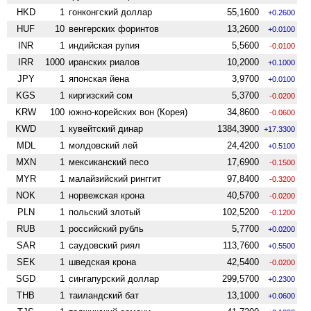
HKD
1
гонконгский доллар
55,1600
+0.2600
HUF
10
венгерских форинтов
13,2600
+0.0100
INR
1
индийская рупия
5,5600
-0.0100
IRR
1000
иранских риалов
10,2000
+0.1000
JPY
1
японская йена
3,9700
+0.0100
KGS
1
киргизский сом
5,3700
-0.0200
KRW
100
южно-корейских вон (Корея)
34,8600
-0.0600
KWD
1
кувейтский динар
1384,3900
+17.3300
MDL
1
молдовский лей
24,4200
+0.5100
MXN
1
мексиканский песо
17,6900
-0.1500
MYR
1
малайзийский ринггит
97,8400
-0.3200
NOK
1
норвежская крона
40,5700
-0.0200
PLN
1
польский злотый
102,5200
-0.1200
RUB
1
российский рубль
5,7700
+0.0200
SAR
1
саудовский риял
113,7600
+0.5500
SEK
1
шведская крона
42,5400
-0.0200
SGD
1
сингапурский доллар
299,5700
+0.2300
THB
1
таиландский бат
13,1000
+0.0600