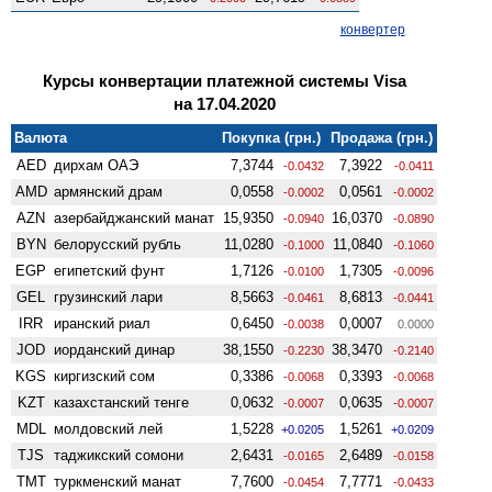
конвертер
Курсы конвертации платежной системы Visa
на 17.04.2020
Валюта
Покупка (грн.)
Продажа (грн.)
AED
дирхам ОАЭ
7,3744
7,3922
-0.0432
-0.0411
AMD
армянский драм
0,0558
0,0561
-0.0002
-0.0002
AZN
азербайджанский манат
15,9350
16,0370
-0.0940
-0.0890
BYN
белорусский рубль
11,0280
11,0840
-0.1000
-0.1060
EGP
египетский фунт
1,7126
1,7305
-0.0100
-0.0096
GEL
грузинский лари
8,5663
8,6813
-0.0461
-0.0441
IRR
иранский риал
0,6450
0,0007
-0.0038
0.0000
JOD
иорданский динар
38,1550
38,3470
-0.2230
-0.2140
KGS
киргизский сом
0,3386
0,3393
-0.0068
-0.0068
KZT
казахстанский тенге
0,0632
0,0635
-0.0007
-0.0007
MDL
молдовский лей
1,5228
1,5261
+0.0205
+0.0209
TJS
таджикский сомони
2,6431
2,6489
-0.0165
-0.0158
TMT
туркменский манат
7,7600
7,7771
-0.0454
-0.0433