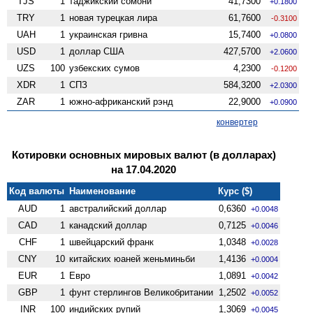
TJS
1
таджикский сомони
41,7300
+0.1800
TRY
1
новая турецкая лира
61,7600
-0.3100
UAH
1
украинская гривна
15,7400
+0.0800
USD
1
доллар США
427,5700
+2.0600
UZS
100
узбекских сумов
4,2300
-0.1200
XDR
1
СПЗ
584,3200
+2.0300
ZAR
1
южно-африканский рэнд
22,9000
+0.0900
конвертер
Котировки основных мировых валют (в долларах)
на 17.04.2020
Код валюты
Наименование
Курс ($)
AUD
1
австралийский доллар
0,6360
+0.0048
CAD
1
канадский доллар
0,7125
+0.0046
CHF
1
швейцарский франк
1,0348
+0.0028
CNY
10
китайских юаней женьминьби
1,4136
+0.0004
EUR
1
Евро
1,0891
+0.0042
GBP
1
фунт стерлингов Велико­британии
1,2502
+0.0052
INR
100
индийских рупий
1,3069
+0.0045