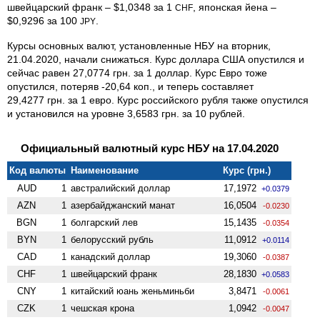
швейцарский франк – $1,0348 за 1
, японская йена –
CHF
$0,9296 за 100
.
JPY
Курсы основных валют, установленные НБУ на вторник,
21.04.2020, начали снижаться. Курс доллара США опустился и
сейчас равен 27,0774 грн. за 1 доллар. Курс Евро тоже
опустился, потеряв -20,64 коп., и теперь составляет
29,4277 грн. за 1 евро. Курс российского рубля также опустился
и установился на уровне 3,6583 грн. за 10 рублей.
Официальный валютный курс НБУ на 17.04.2020
Код валюты
Наименование
Курс (грн.)
AUD
1
австралийский доллар
17,1972
+0.0379
AZN
1
азербайджанский манат
16,0504
-0.0230
BGN
1
болгарский лев
15,1435
-0.0354
BYN
1
белорусский рубль
11,0912
+0.0114
CAD
1
канадский доллар
19,3060
-0.0387
CHF
1
швейцарский франк
28,1830
+0.0583
CNY
1
китайский юань женьминьби
3,8471
-0.0061
CZK
1
чешская крона
1,0942
-0.0047