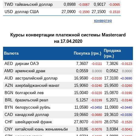
TWD
тайваньский доллар
0,8988
0,9017
-0.0067
-0.0065
USD
доллар США
27,0900
27,1500
-0.1590
-0.1510
конвертер
Курсы конвертации платежной системы Mastercard
на 17.04.2020
Продажа
Валюта
Покупка (грн.)
(грн.)
AED
дирхам ОАЭ
7,3607
7,3826
-0.0111
-0.0123
AMD
армянский драм
0,0559
0,0562
0.0000
0.0000
AUD
австралийский доллар
16,9590
17,3100
-0.0100
+0.0690
AZN
азербайджанский манат
15,9060
15,9500
-0.0240
-0.0260
BGN
болгарский лев
15,0040
15,0870
-0.0220
-0.0190
BRL
бразильский реал
5,1257
5,2071
-0.0199
-0.0146
BYN
белорусский рубль
11,0590
11,0900
+0.0450
+0.0440
CAD
канадский доллар
19,0660
19,3610
-0.0680
+0.0330
CHF
швейцарский франк
27,8070
28,0750
-0.0970
-0.1520
CNY
китайский юань женьминьби
3,8186
3,8384
-0.0076
-0.0041