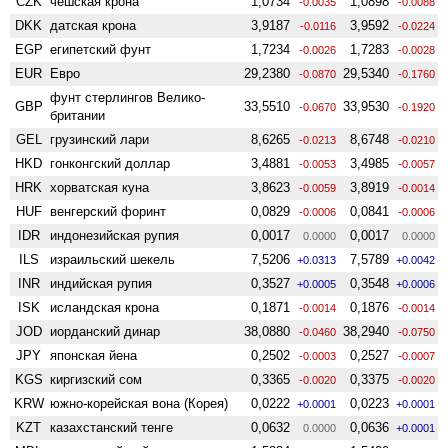
CZK
чешская крона
1,0734
1,0898
-0.0035
-0.0088
DKK
датская крона
3,9187
3,9592
-0.0116
-0.0224
EGP
египетский фунт
1,7234
1,7283
-0.0026
-0.0028
EUR
Евро
29,2380
29,5340
-0.0870
-0.1760
фунт стерлингов Велико­
GBP
33,5510
33,9530
-0.0670
-0.1920
британии
GEL
грузинский лари
8,6265
8,6748
-0.0213
-0.0210
HKD
гонконгский доллар
3,4881
3,4985
-0.0053
-0.0057
HRK
хорватская куна
3,8623
3,8919
-0.0059
-0.0014
HUF
венгерский форинт
0,0829
0,0841
-0.0006
-0.0006
IDR
индонезийская рупия
0,0017
0,0017
0.0000
0.0000
ILS
израильский шекель
7,5206
7,5789
+0.0313
+0.0042
INR
индийская рупия
0,3527
0,3548
+0.0005
+0.0006
ISK
исландская крона
0,1871
0,1876
-0.0014
-0.0014
JOD
иорданский динар
38,0880
38,2940
-0.0460
-0.0750
JPY
японская йена
0,2502
0,2527
-0.0003
-0.0007
KGS
киргизский сом
0,3365
0,3375
-0.0020
-0.0020
KRW
южно-корейская вона (Корея)
0,0222
0,0223
+0.0001
+0.0001
KZT
казахстанский тенге
0,0632
0,0636
0.0000
+0.0001