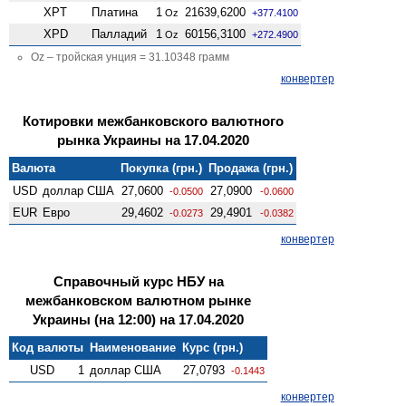
XPT
Платина
1
21639,6200
Oz
+377.4100
XPD
Палладий
1
60156,3100
Oz
+272.4900
Oz – тройская унция = 31.10348 грамм
конвертер
Котировки межбанковского валютного
рынка Украины на 17.04.2020
Валюта
Покупка (грн.)
Продажа (грн.)
USD
доллар США
27,0600
27,0900
-0.0500
-0.0600
EUR
Евро
29,4602
29,4901
-0.0273
-0.0382
конвертер
Справочный курс НБУ на
межбанковском валютном рынке
Украины (на 12:00) на 17.04.2020
Код валюты
Наименование
Курс (грн.)
USD
1
доллар США
27,0793
-0.1443
конвертер