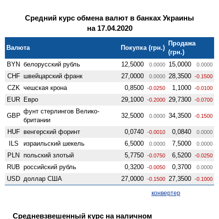
Средний курс обмена валют в банках Украины
на 17.04.2020
Продажа
Валюта
Покупка (грн.)
(грн.)
BYN
белорусский рубль
12,5000
15,0000
0.0000
0.0000
CHF
швейцарский франк
27,0000
28,3500
0.0000
-0.1500
CZK
чешская крона
0,8500
1,1000
-0.0250
-0.0100
EUR
Евро
29,1000
29,7300
-0.2000
-0.0700
фунт стерлингов Велико­
GBP
32,5000
34,3500
0.0000
-0.1500
британии
HUF
венгерский форинт
0,0740
0,0840
-0.0010
0.0000
ILS
израильский шекель
6,5000
7,5000
0.0000
0.0000
PLN
польский злотый
5,7750
6,5200
-0.0750
-0.0250
RUB
российский рубль
0,3200
0,3700
-0.0050
0.0000
USD
доллар США
27,0000
27,3500
-0.1500
-0.1000
конвертер
Средневзвешенный курс на наличном