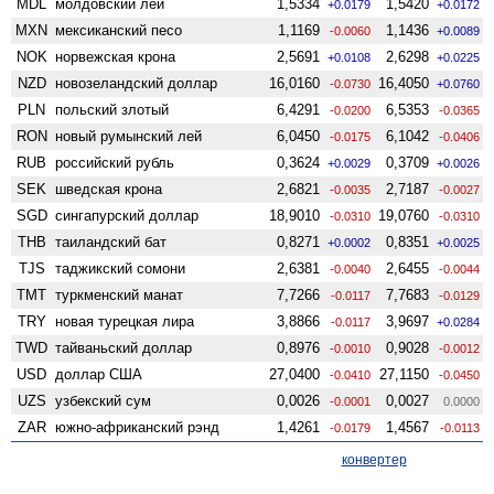
MDL
молдовский лей
1,5334
1,5420
+0.0179
+0.0172
MXN
мексиканский песо
1,1169
1,1436
-0.0060
+0.0089
NOK
норвежская крона
2,5691
2,6298
+0.0108
+0.0225
NZD
ново­зеландский доллар
16,0160
16,4050
-0.0730
+0.0760
PLN
польский злотый
6,4291
6,5353
-0.0200
-0.0365
RON
новый румынский лей
6,0450
6,1042
-0.0175
-0.0406
RUB
российский рубль
0,3624
0,3709
+0.0029
+0.0026
SEK
шведская крона
2,6821
2,7187
-0.0035
-0.0027
SGD
сингапурский доллар
18,9010
19,0760
-0.0310
-0.0310
THB
таиландский бат
0,8271
0,8351
+0.0002
+0.0025
TJS
таджикский сомони
2,6381
2,6455
-0.0040
-0.0044
TMT
туркменский манат
7,7266
7,7683
-0.0117
-0.0129
TRY
новая турецкая лира
3,8866
3,9697
-0.0117
+0.0284
TWD
тайваньский доллар
0,8976
0,9028
-0.0010
-0.0012
USD
доллар США
27,0400
27,1150
-0.0410
-0.0450
UZS
узбекский сум
0,0026
0,0027
-0.0001
0.0000
ZAR
южно-африканский рэнд
1,4261
1,4567
-0.0179
-0.0113
конвертер