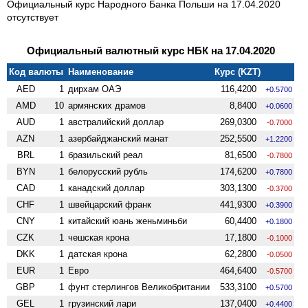
Официальный курс Народного Банка Польши на 17.04.2020
отсутствует
Официальный валютный курс НБК на 17.04.2020
Код валюты
Наименование
Курс (KZT)
AED
1
дирхам ОАЭ
116,4200
+0.5700
AMD
10
армянских драмов
8,8400
+0.0600
AUD
1
австралийский доллар
269,0300
-0.7000
AZN
1
азербайджанский манат
252,5500
+1.2200
BRL
1
бразильский реал
81,6500
-0.7800
BYN
1
белорусский рубль
174,6200
+0.7800
CAD
1
канадский доллар
303,1300
-0.3700
CHF
1
швейцарский франк
441,9300
+0.3900
CNY
1
китайский юань женьминьби
60,4400
+0.1800
CZK
1
чешская крона
17,1800
-0.1000
DKK
1
датская крона
62,2800
-0.0500
EUR
1
Евро
464,6400
-0.5700
GBP
1
фунт стерлингов Велико­британии
533,3100
+0.5700
GEL
1
грузинский лари
137,0400
+0.4400