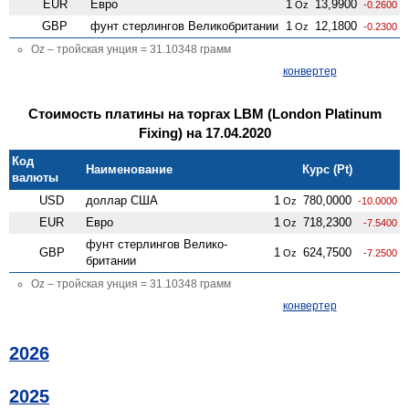
EUR
Евро
1
13,9900
Oz
-0.2600
GBP
фунт стерлингов Велико­британии
1
12,1800
Oz
-0.2300
Oz – тройская унция = 31.10348 грамм
конвертер
Стоимость платины на торгах LBM (London Platinum
Fixing) на 17.04.2020
Код
Наименование
Курс (Pt)
валюты
USD
доллар США
1
780,0000
Oz
-10.0000
EUR
Евро
1
718,2300
Oz
-7.5400
фунт стерлингов Велико­
GBP
1
624,7500
Oz
-7.2500
британии
Oz – тройская унция = 31.10348 грамм
конвертер
2026
2025