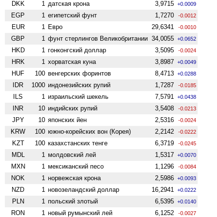
DKK
1
датская крона
3,9715
+0.0009
EGP
1
египетский фунт
1,7270
-0.0012
EUR
1
Евро
29,6341
-0.0010
GBP
1
фунт стерлингов Велико­британии
34,0055
+0.0652
HKD
1
гонконгский доллар
3,5095
-0.0024
HRK
1
хорватская куна
3,8987
+0.0049
HUF
100
венгерских форинтов
8,4713
+0.0288
IDR
1000
индонезийских рупий
1,7287
-0.0185
ILS
1
израильский шекель
7,5791
+0.0438
INR
10
индийских рупий
3,5408
-0.0213
JPY
10
японских йен
2,5316
-0.0024
KRW
100
южно-корейских вон (Корея)
2,2142
-0.0222
KZT
100
казахстанских тенге
6,3719
-0.0245
MDL
1
молдовский лей
1,5317
+0.0070
MXN
1
мексиканский песо
1,1296
-0.0084
NOK
1
норвежская крона
2,5986
+0.0093
NZD
1
ново­зеландский доллар
16,2941
+0.0222
PLN
1
польский злотый
6,5395
+0.0140
RON
1
новый румынский лей
6,1252
-0.0027