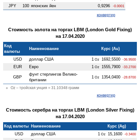
JPY
100
японских йен
0,9296
-0.0001
конвертер
Стоимость золота на торгах LBM (London Gold Fixing)
на 17.04.2020
Код
Наименование
Курс (Au)
валюты
USD
доллар США
1
1692,5500
Oz
-36.9500
EUR
Евро
1
1555,7900
Oz
-33.2700
фунт стерлингов Велико­
GBP
1
1354,0400
Oz
-28.8700
британии
Oz – тройская унция = 31.10348 грамм
конвертер
Стоимость серебра на торгах LBM (London Silver Fixing)
на 17.04.2020
Код валюты
Наименование
Курс (Ag)
USD
доллар США
1
15,1600
Oz
-0.3400