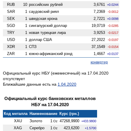
RUB
10
российских рублей
3,6761
+0.0244
SAR
1
саудовский риял
7,2369
-0.0012
SEK
1
шведская крона
2,7221
+0.0098
SGD
1
сингапурский доллар
19,0719
-0.0285
TRY
1
новая турецкая лира
3,9253
-0.0217
USD
1
доллар США
27,2022
-0.0197
XDR
1
СПЗ
37,1549
-0.0154
ZAR
1
южно-африканский рэнд
1,4667
+0.0137
конвертер
Официальный курс НБУ (ежемесячный) на 17.04.2020
отсутствует
Ближайшие данные есть на
1.04.2020
Официальный курс банковских металлов
НБУ на 17.04.2020
Код металла
Наименование
Курс (грн.)
XAU
Золото
1
47268,9900
Oz
+433.9800
XAG
Серебро
1
423,6200
Oz
+1.5700