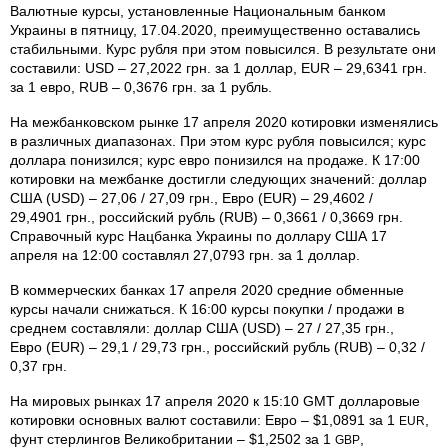
Валютные курсы, установленные Национальным банком
Украины в пятницу, 17.04.2020, преимущественно оставались
стабильными. Курс рубля при этом повысился. В результате они
составили: USD – 27,2022 грн. за 1 доллар, EUR – 29,6341 грн.
за 1 евро, RUB – 0,3676 грн. за 1 рубль.
На межбанковском рынке 17 апреля 2020 котировки изменялись
в различных диапазонах. При этом курс рубля повысился; курс
доллара понизился; курс евро понизился на продаже. К 17:00
котировки на межбанке достигли следующих значений: доллар
США (USD) – 27,06 / 27,09 грн., Евро (EUR) – 29,4602 /
29,4901 грн., российский рубль (RUB) – 0,3661 / 0,3669 грн.
Справочный курс Нацбанка Украины по доллару США 17
апреля на 12:00 составлял 27,0793 грн. за 1 доллар.
В коммерческих банках 17 апреля 2020 средние обменные
курсы начали снижаться. К 16:00 курсы покупки / продажи в
среднем составляли: доллар США (USD) – 27 / 27,35 грн.,
Евро (EUR) – 29,1 / 29,73 грн., российский рубль (RUB) – 0,32 /
0,37 грн.
На мировых рынках 17 апреля 2020 к 15:10 GMT долларовые
котировки основных валют составили: Евро – $1,0891 за 1
,
EUR
фунт стерлингов Велико­британии – $1,2502 за 1
,
GBP