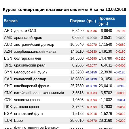
Курсы конвертации платежной системы Visa на 13.08.2019
Продажа
Валюта
Покупка (грн.)
(грн.)
AED
дирхам ОАЭ
6,8490
6,8640
-0.0086
-0.0104
AMD
армянский драм
0,0528
0,0531
0.0000
0.0000
AUD
австралийский доллар
16,9640
17,1540
-0.1070
-0.0660
AZN
азербайджанский манат
14,6110
14,9130
-0.0130
-0.0180
BGN
болгарский лев
14,3580
14,4780
-0.0390
-0.0110
BRL
бразильский реал
6,2686
6,4011
-0.1077
-0.0406
BYN
белорусский рубль
12,3260
12,3930
+0.0150
+0.0120
CAD
канадский доллар
18,9860
19,1050
+0.0130
-0.0320
CHF
швейцарский франк
25,7650
26,0410
+0.0030
+0.0310
CNY
китайский юань женьминьби
3,5613
3,5702
-0.0083
-0.0093
CZK
чешская крона
1,0803
1,1032
-0.0094
+0.0061
DKK
датская крона
3,7626
3,7933
-0.0094
-0.0034
EGP
египетский фунт
1,5133
1,5276
-0.0018
-0.0022
EUR
Евро
28,0810
28,3160
-0.0770
-0.0220
фунт стерлингов Велико­