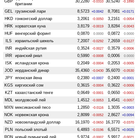
GBP
30,2280
30,5240
-0.0310
-0.1890
британии
GEL
грузинский лари
8,5723
8,7081
+0.0042
+0.0171
HKD
гонконгский доллар
3,2061
3,2161
-0.0050
-0.0054
HRK
хорватская куна
3,8179
3,8284
-0.0019
-0.0043
HUF
венгерский форинт
0,0870
0,0872
0.0000
0.0000
ILS
израильский шекель
7,2007
7,2659
-0.0292
-0.0127
INR
индийская рупия
0,3524
0,3579
-0.0027
-0.0006
IRR
иранский риал
0,5990
0,0006
-0.0008
0.0000
ISK
исландская крона
0,2049
0,2053
-0.0004
-0.0005
JOD
иорданский динар
35,4360
35,6070
-0.0430
-0.0530
JPY
японская йена
0,2380
0,2400
+0.0007
+0.0001
KGS
киргизский сом
0,3615
0,3622
-0.0004
-0.0006
KZT
казахстанский тенге
0,0649
0,0650
-0.0001
-0.0001
MDL
молдовский лей
1,4512
1,4541
-0.0053
-0.0057
MXN
мексиканский песо
1,2850
1,3035
-0.0116
+0.0003
NOK
норвежская крона
2,8099
2,8627
-0.0052
+0.0094
NZD
ново­зеландский доллар
16,1970
16,3770
-0.0650
-0.0370
PLN
польский злотый
6,4893
6,5571
-0.0196
+0.0025
RON
новый румынский лей
5,9724
5,9917
-0.0007
-0.0021