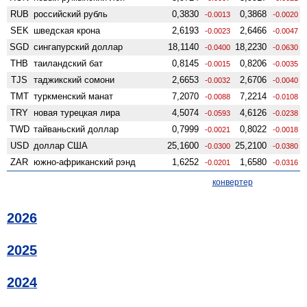
RUB
российский рубль
0,3830
0,3868
-0.0013
-0.0020
SEK
шведская крона
2,6193
2,6466
-0.0023
-0.0047
SGD
сингапурский доллар
18,1140
18,2230
-0.0400
-0.0630
THB
таиландский бат
0,8145
0,8206
-0.0015
-0.0035
TJS
таджикский сомони
2,6653
2,6706
-0.0032
-0.0040
TMT
туркменский манат
7,2070
7,2214
-0.0088
-0.0108
TRY
новая турецкая лира
4,5074
4,6126
-0.0593
-0.0238
TWD
тайваньский доллар
0,7999
0,8022
-0.0021
-0.0018
USD
доллар США
25,1600
25,2100
-0.0300
-0.0380
ZAR
южно-африканский рэнд
1,6252
1,6580
-0.0201
-0.0316
конвертер
2026
2025
2024