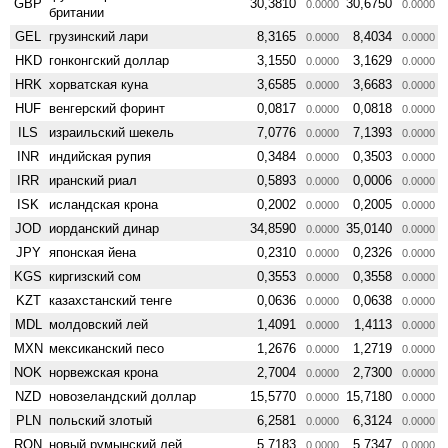
GBP
30,3810
30,6750
0.0000
0.0000
британии
GEL
грузинский лари
8,3165
8,4034
0.0000
0.0000
HKD
гонконгский доллар
3,1550
3,1629
0.0000
0.0000
HRK
хорватская куна
3,6585
3,6683
0.0000
0.0000
HUF
венгерский форинт
0,0817
0,0818
0.0000
0.0000
ILS
израильский шекель
7,0776
7,1393
0.0000
0.0000
INR
индийская рупия
0,3484
0,3503
0.0000
0.0000
IRR
иранский риал
0,5893
0,0006
0.0000
0.0000
ISK
исландская крона
0,2002
0,2005
0.0000
0.0000
JOD
иорданский динар
34,8590
35,0140
0.0000
0.0000
JPY
японская йена
0,2310
0,2326
0.0000
0.0000
KGS
киргизский сом
0,3553
0,3558
0.0000
0.0000
KZT
казахстанский тенге
0,0636
0,0638
0.0000
0.0000
MDL
молдовский лей
1,4091
1,4113
0.0000
0.0000
MXN
мексиканский песо
1,2676
1,2719
0.0000
0.0000
NOK
норвежская крона
2,7004
2,7300
0.0000
0.0000
NZD
ново­зеландский доллар
15,5770
15,7180
0.0000
0.0000
PLN
польский злотый
6,2581
6,3124
0.0000
0.0000
RON
новый румынский лей
5,7183
5,7347
0.0000
0.0000