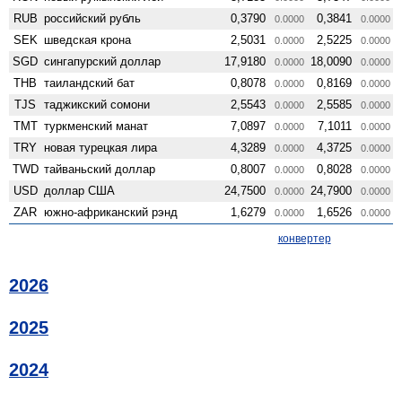
RUB
российский рубль
0,3790
0,3841
0.0000
0.0000
SEK
шведская крона
2,5031
2,5225
0.0000
0.0000
SGD
сингапурский доллар
17,9180
18,0090
0.0000
0.0000
THB
таиландский бат
0,8078
0,8169
0.0000
0.0000
TJS
таджикский сомони
2,5543
2,5585
0.0000
0.0000
TMT
туркменский манат
7,0897
7,1011
0.0000
0.0000
TRY
новая турецкая лира
4,3289
4,3725
0.0000
0.0000
TWD
тайваньский доллар
0,8007
0,8028
0.0000
0.0000
USD
доллар США
24,7500
24,7900
0.0000
0.0000
ZAR
южно-африканский рэнд
1,6279
1,6526
0.0000
0.0000
конвертер
2026
2025
2024