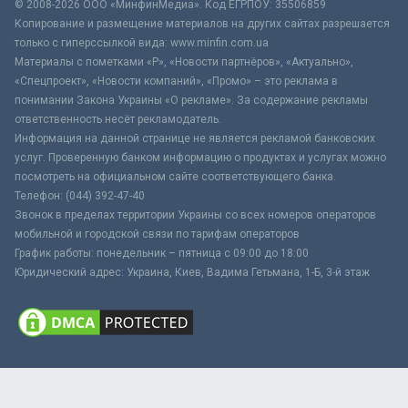
© 2008-2026 ООО «МинфинМедиа». Код ЕГРПОУ: 35506859
Копирование и размещение материалов на других сайтах разрешается
только с гиперссылкой вида: www.minfin.com.ua
Материалы с пометками «Р», «Новости партнёров», «Актуально»,
«Спецпроект», «Новости компаний», «Промо» – это реклама в
понимании Закона Украины «О рекламе». За содержание рекламы
ответственность несёт рекламодатель.
Информация на данной странице не является рекламой банковских
услуг. Проверенную банком информацию о продуктах и услугах можно
посмотреть на официальном сайте соответствующего банка.
Телефон: (044) 392-47-40
Звонок в пределах территории Украины со всех номеров операторов
мобильной и городской связи по тарифам операторов
График работы: понедельник – пятница с 09:00 до 18:00
Юридический адрес: Украина, Киев, Вадима Гетьмана, 1-Б, 3-й этаж