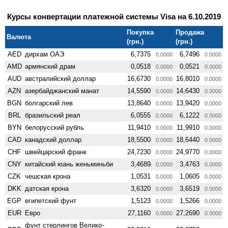
Курсы конвертации платежной системы Visa на 6.10.2019
Покупка
Продажа
Валюта
(грн.)
(грн.)
AED
дирхам ОАЭ
6,7375
6,7496
0.0000
0.0000
AMD
армянский драм
0,0518
0,0521
0.0000
0.0000
AUD
австралийский доллар
16,6730
16,8010
0.0000
0.0000
AZN
азербайджанский манат
14,5590
14,6430
0.0000
0.0000
BGN
болгарский лев
13,8640
13,9420
0.0000
0.0000
BRL
бразильский реал
6,0555
6,1222
0.0000
0.0000
BYN
белорусский рубль
11,9410
11,9910
0.0000
0.0000
CAD
канадский доллар
18,5500
18,6440
0.0000
0.0000
CHF
швейцарский франк
24,7230
24,9770
0.0000
0.0000
CNY
китайский юань женьминьби
3,4689
3,4763
0.0000
0.0000
CZK
чешская крона
1,0531
1,0605
0.0000
0.0000
DKK
датская крона
3,6320
3,6519
0.0000
0.0000
EGP
египетский фунт
1,5123
1,5266
0.0000
0.0000
EUR
Евро
27,1160
27,2690
0.0000
0.0000
фунт стерлингов Велико­