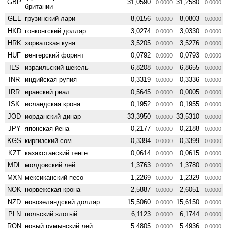
GBP
31,0590
31,2580
0.0000
0.0000
британии
GEL
грузинский лари
8,0156
8,0803
0.0000
0.0000
HKD
гонконгский доллар
3,0274
3,0330
0.0000
0.0000
HRK
хорватская куна
3,5205
3,5276
0.0000
0.0000
HUF
венгерский форинт
0,0792
0,0793
0.0000
0.0000
ILS
израильский шекель
6,8208
6,8655
0.0000
0.0000
INR
индийская рупия
0,3319
0,3336
0.0000
0.0000
IRR
иранский риал
0,5645
0,0005
0.0000
0.0000
ISK
исландская крона
0,1952
0,1955
0.0000
0.0000
JOD
иорданский динар
33,3950
33,5310
0.0000
0.0000
JPY
японская йена
0,2177
0,2188
0.0000
0.0000
KGS
киргизский сом
0,3394
0,3399
0.0000
0.0000
KZT
казахстанский тенге
0,0614
0,0615
0.0000
0.0000
MDL
молдовский лей
1,3763
1,3780
0.0000
0.0000
MXN
мексиканский песо
1,2269
1,2329
0.0000
0.0000
NOK
норвежская крона
2,5887
2,6051
0.0000
0.0000
NZD
ново­зеландский доллар
15,5060
15,6150
0.0000
0.0000
PLN
польский злотый
6,1123
6,1744
0.0000
0.0000
RON
новый румынский лей
5,4805
5,4936
0.0000
0.0000