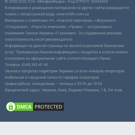
© 2008-2026 ООО «МинфинМедиа». Код ЕГРПОУ: 35506859
Копирование и размещение материалов на других сайтах разрешается
только с гиперссылкой вида: www.minfin.com.ua
Материалы с пометками «Р», «Новости партнёров», «Актуально»,
«Спецпроект», «Новости компаний», «Промо» – это реклама в
понимании Закона Украины «О рекламе». За содержание рекламы
ответственность несёт рекламодатель.
Информация на данной странице не является рекламой банковских
услуг. Проверенную банком информацию о продуктах и услугах можно
посмотреть на официальном сайте соответствующего банка.
Телефон: (044) 392-47-40
Звонок в пределах территории Украины со всех номеров операторов
мобильной и городской связи по тарифам операторов
График работы: понедельник – пятница с 09:00 до 18:00
Юридический адрес: Украина, Киев, Вадима Гетьмана, 1-Б, 3-й этаж