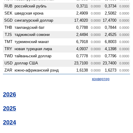
RUB
российский рубль
0,3711
0,3734
0.0000
0.0000
SEK
шведская крона
2,4909
2,5082
0.0000
0.0000
SGD
сингапурский доллар
17,4020
17,4700
0.0000
0.0000
THB
таиландский бат
0,7788
0,7844
0.0000
0.0000
TJS
таджикский сомони
2,4494
2,4525
0.0000
0.0000
TMT
туркменский манат
6,7918
6,8003
0.0000
0.0000
TRY
новая турецкая лира
4,0937
4,1398
0.0000
0.0000
TWD
тайваньский доллар
0,7778
0,7796
0.0000
0.0000
USD
доллар США
23,7100
23,7400
0.0000
0.0000
ZAR
южно-африканский рэнд
1,6138
1,6273
0.0000
0.0000
конвертер
2026
2025
2024