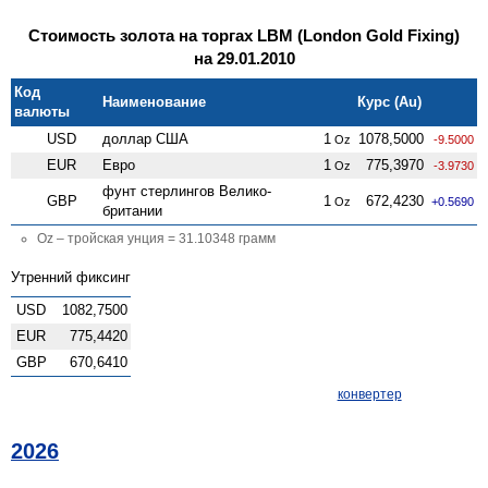
Стоимость золота на торгах LBM (London Gold Fixing)
на 29.01.2010
Код
Наименование
Курс (Au)
валюты
USD
доллар США
1
1078,5000
Oz
-9.5000
EUR
Евро
1
775,3970
Oz
-3.9730
фунт стерлингов Велико­
GBP
1
672,4230
Oz
+0.5690
британии
Oz – тройская унция = 31.10348 грамм
Утренний фиксинг
USD
1082,7500
EUR
775,4420
GBP
670,6410
конвертер
2026