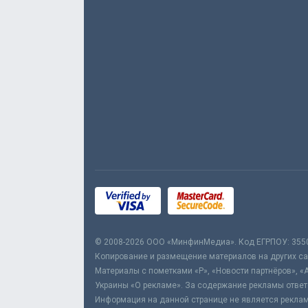
© 2008-2026 ООО «МинфинМедиа». Код ЕГРПОУ: 355
Копирование и размещение материалов на других сай
Материалы с пометками «Р», «Новости партнёров», «
Украины «О рекламе». За содержание рекламы ответ
Информация на данной странице не является реклам