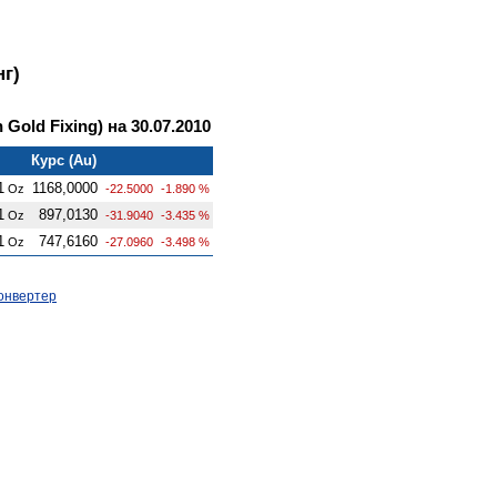
г)
old Fixing) на 30.07.2010
Курс (Au)
1
1168,0000
Oz
-22.5000
-1.890 %
1
897,0130
Oz
-31.9040
-3.435 %
1
747,6160
Oz
-27.0960
-3.498 %
онвертер