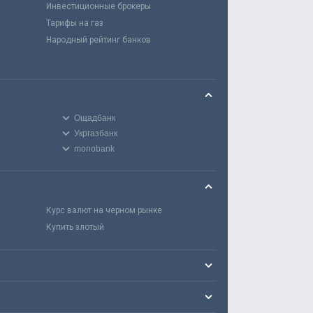
Инвестиционные брокеры
Тарифы на газ
Народный рейтинг банков
Ощадбанк
Укргазбанк
monobank
Курс валют на черном рынке
Купить злотый