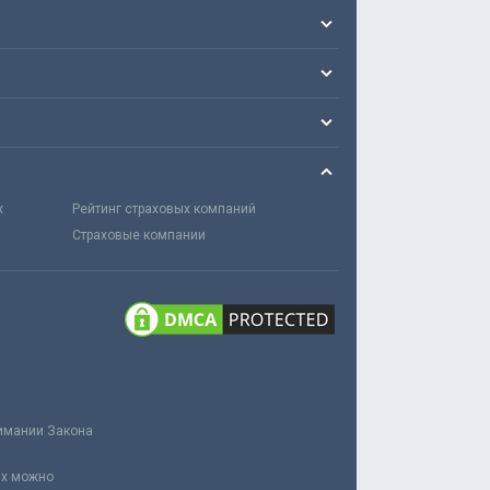
х
Рейтинг страховых компаний
Страховые компании
нимании Закона
ах можно