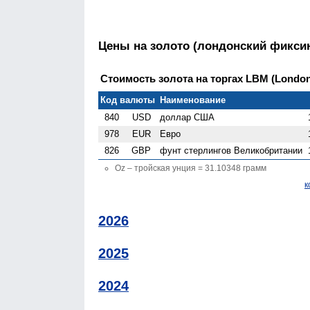
Цены на золото (лондонский фиксин
Стоимость золота на торгах LBM (London G
Код валюты
Наименование
840
USD
доллар США
978
EUR
Евро
826
GBP
фунт стерлингов Велико­британии
Oz – тройская унция = 31.10348 грамм
к
2026
2025
2024