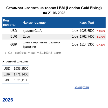
Стоимость золота на торгах LBM (London Gold Fixing)
на 21.06.2023
Код
Наименование
Курс (Au)
валюты
USD
доллар США
1
1925,6500
Oz
-4.8000
EUR
Евро
1
1762,7400
Oz
-5.1700
фунт стерлингов Велико­
GBP
1
1514,3300
Oz
-2.4200
британии
Oz – тройская унция = 31.10348 грамм
Утренний фиксинг
USD
1935,2500
EUR
1771,1400
GBP
1521,1100
конвертер
2026