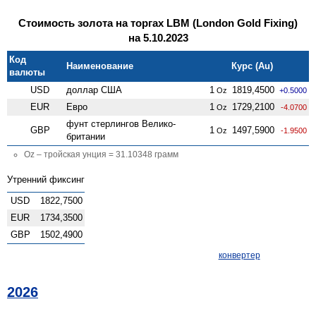
Стоимость золота на торгах LBM (London Gold Fixing)
на 5.10.2023
Код
Наименование
Курс (Au)
валюты
USD
доллар США
1
1819,4500
Oz
+0.5000
EUR
Евро
1
1729,2100
Oz
-4.0700
фунт стерлингов Велико­
GBP
1
1497,5900
Oz
-1.9500
британии
Oz – тройская унция = 31.10348 грамм
Утренний фиксинг
USD
1822,7500
EUR
1734,3500
GBP
1502,4900
конвертер
2026