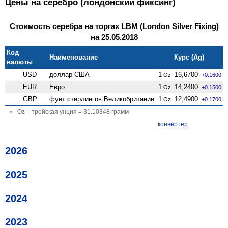
Цены на серебро (лондонский фиксинг)
Стоимость серебра на торгах LBM (London Silver Fixing)
на 25.05.2018
Код
Наименование
Курс (Ag)
валюты
USD
доллар США
1
16,6700
Oz
+0.1600
EUR
Евро
1
14,2400
Oz
+0.1500
GBP
фунт стерлингов Велико­британии
1
12,4900
Oz
+0.1700
Oz – тройская унция = 31.10348 грамм
конвертер
2026
2025
2024
2023