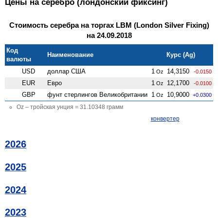
Цены на серебро (лондонский фиксинг)
Стоимость серебра на торгах LBM (London Silver Fixing)
на 24.09.2018
Код
Наименование
Курс (Ag)
валюты
USD
доллар США
1
14,3150
Oz
-0.0150
EUR
Евро
1
12,1700
Oz
-0.0100
GBP
фунт стерлингов Велико­британии
1
10,9000
Oz
+0.0300
Oz – тройская унция = 31.10348 грамм
конвертер
2026
2025
2024
2023